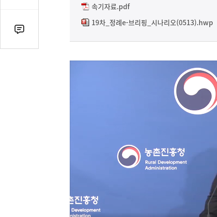
감
속기자료.pdf
수
19차_정례e-브리핑_시나리오(0513).hwp
댓
글
수
(클
릭
시
댓
글
로
이
동)