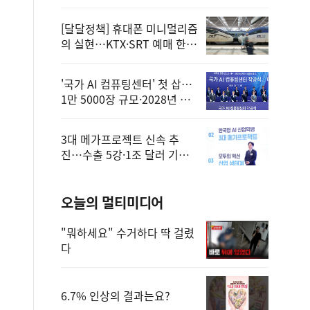
정
[달달정책] 휴대폰 미니멀리즘
의 실현…KTX·SRT 예매 한
번에 끝!
'국가 AI 컴퓨팅센터' 첫 삽…
1만 5000장 규모·2028년 완
공
3대 메가프로젝트 신속 추
진…수출 5강·1조 달러 기반
구축
오늘의 멀티미디어
"뭐하세요" 수거하다 딱 걸렸
다
6.7% 인상의 결과는요?