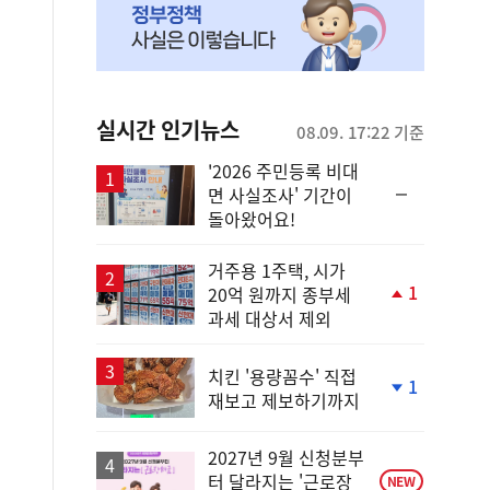
실시간 인기뉴스
08.09. 17:22 기준
'2026 주민등록 비대
순
면 사실조사' 기간이
위
돌아왔어요!
동
일
거주용 1주택, 시가
1
20억 원까지 종부세
단
과세 대상서 제외
계
상
승
치킨 '용량꼼수' 직접
1
재보고 제보하기까지
단
계
하
2027년 9월 신청분부
락
터 달라지는 '근로장
NEW