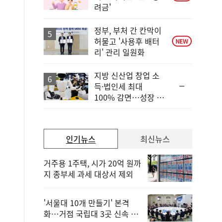
려금'
정부, 부처 간 칸막이
허물고 '사용후 배터
NEW
리' 관리 일원화
지방 신산업 창업 소
순
득·법인세 최대
위
100% 감면…성장 지
동
원 강화
일
인기뉴스
최신뉴스
거주용 1주택, 시가 20억 원까
지 종부세 과세 대상서 제외
'서울대 10개 만들기' 본격
화…거점 국립대 3곳 신속 선