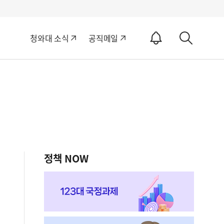
알
청와대 소식
공직메일
림
상
ON
세
검
색
정책 NOW