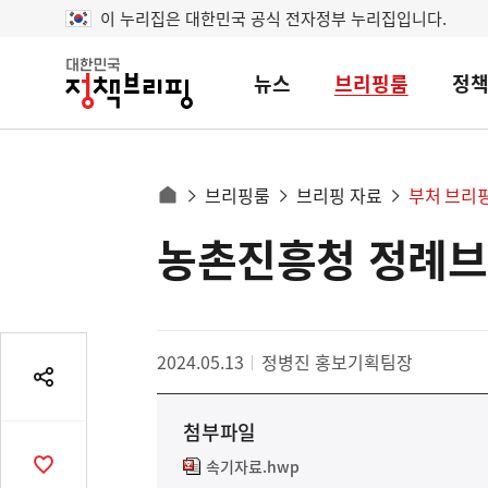
이 누리집은 대한민국 공식 전자정부 누리집입니다.
뉴스
브리핑룸
정
대
한
민
국
정
사
브리핑룸
브리핑 자료
부처 브리
책
홈
브
이
으
농촌진흥청 정례
콘
리
트
로
핑
텐
이
츠
동
영
경
2024.05.13
정병진 홍보기획팀장
역
로
공
유
첨부파일
열
기
속기자료.hwp
공