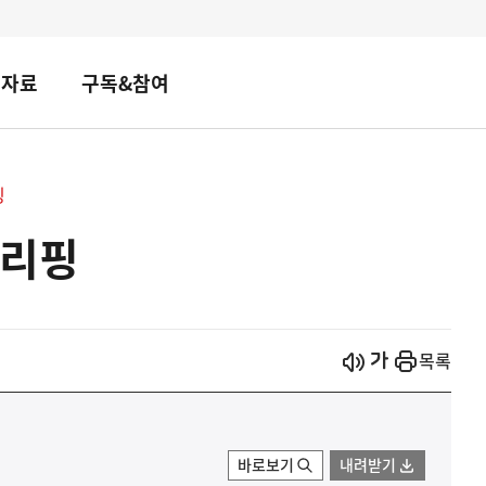
책자료
구독&참여
핑
브리핑
시작
열기
목록
바로보기
내려받기