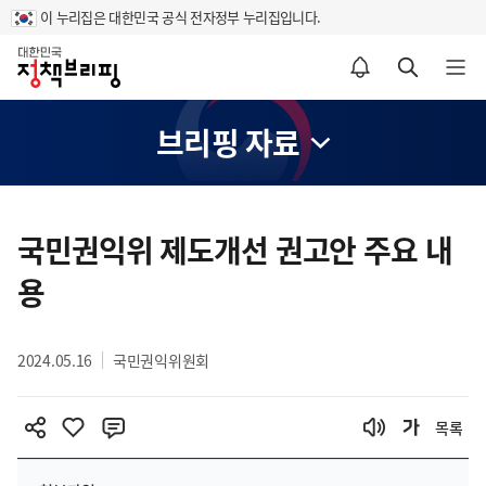
이 누리집은 대한민국 공식 전자정부 누리집입니다.
홈
알림설정 바로가기
검색 바로가기
메뉴 열기
브리핑 자료
콘
텐
국민권익위 제도개선 권고안 주요 내
츠
용
영
역
2024.05.16
국민권익위원회
목록