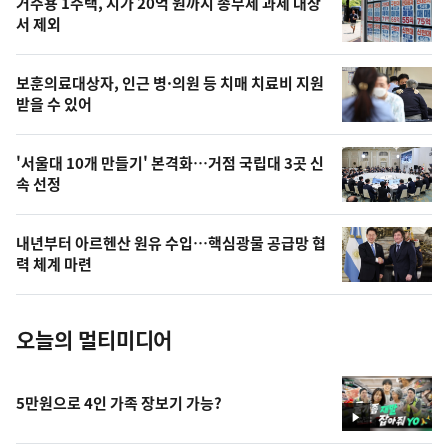
거주용 1주택, 시가 20억 원까지 종부세 과세 대상
늘
서 제외
의
영
보훈의료대상자, 인근 병·의원 등 치매 치료비 지원
상
받을 수 있어
,
오
'서울대 10개 만들기' 본격화…거점 국립대 3곳 신
속 선정
늘
의
내년부터 아르헨산 원유 수입…핵심광물 공급망 협
사
력 체계 마련
진
오늘의 멀티미디어
5만원으로 4인 가족 장보기 가능?
영
상