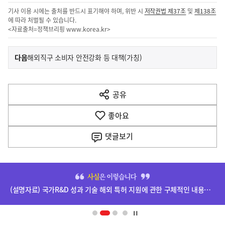
기사 이용 시에는 출처를 반드시 표기해야 하며, 위반 시
저작권법 제37조
및
제138조
에 따라 처벌될 수 있습니다.
<자료출처=정책브리핑
www.korea.kr
>
이
기
다음
해외직구 소비자 안전강화 등 대책(가칭)
사
전
다
공유
열
음
기
좋아요
기
사
댓글
보기
히
단
(설명자료) 국가R&D 성과 기술 해외 특허 지원에 관한 구체적인 내용은 확정되지 않았습니다.
배
너