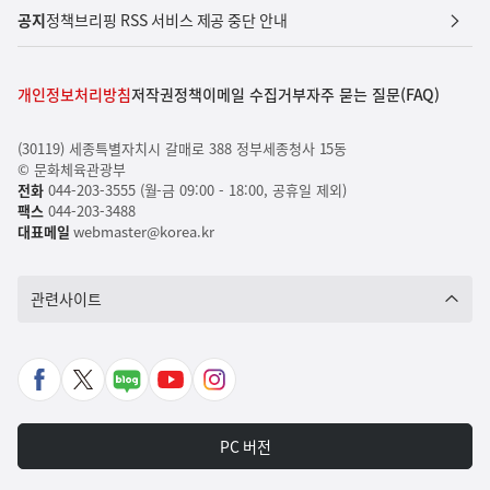
공지
정책브리핑 RSS 서비스 제공 중단 안내
개인정보처리방침
저작권정책
이메일 수집거부
자주 묻는 질문(FAQ)
(30119) 세종특별자치시 갈매로 388 정부세종청사 15동
© 문화체육관광부
전화
044-203-3555 (월-금 09:00 - 18:00, 공휴일 제외)
팩스
044-203-3488
대표메일
webmaster@korea.kr
관련사이트
페
X
네
유
인
이
바
이
튜
스
스
로
버
브
타
PC 버전
북
가
포
바
그
바
기
스
로
램