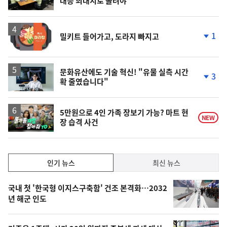
대응 최대치로 올려야"
단
계
상
승
1
밀키트 들어가고, 도라지 빠지고
단
계
하
락
문화유산에도 기술 혁신! "유물 실측 시간
3
확 줄였습니다"
단
계
하
락
영
5만원으로 4인 가족 장보기 가능? 마트 현
NEW
장 습격 사건
상
인
인기 뉴스
최신 뉴스
기,
인
기
최
국내 첫 '한국형 이지스구축함' 건조 본격화…2032
뉴
년 해군 인도
신,
스
오