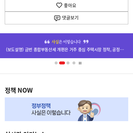
기
좋아요
기
사
댓글
보기
히
단
(보도설명) 금번 종합부동산세 개편은 거주 중심 주택시장 정착, 공정과세 및 과세형평 제고를 위한 것입니다.
배
너
영
정
역
책
정책 NOW
NOW,
MY
맞
춤