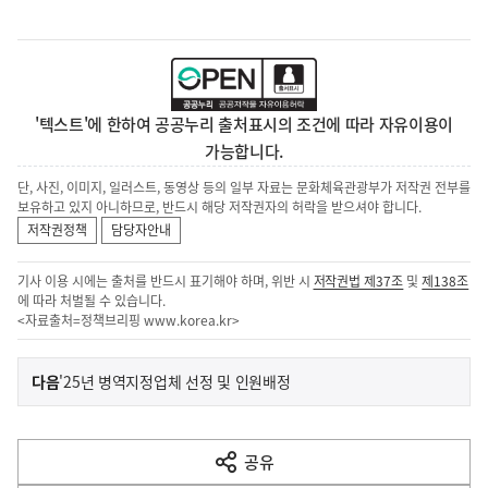
'텍스트'에 한하여 공공누리 출처표시의 조건에 따라 자유이용이
가능합니다.
단, 사진, 이미지, 일러스트, 동영상 등의 일부 자료는 문화체육관광부가 저작권 전부를
보유하고 있지 아니하므로, 반드시 해당 저작권자의 허락을 받으셔야 합니다.
저작권정책
담당자안내
기사 이용 시에는 출처를 반드시 표기해야 하며, 위반 시
저작권법 제37조
및
제138조
에 따라 처벌될 수 있습니다.
<자료출처=정책브리핑
www.korea.kr
>
이
기
다음
'25년 병역지정업체 선정 및 인원배정
사
전
다
공유
열
음