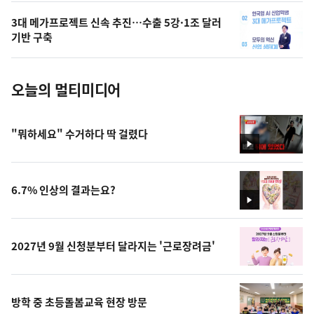
의
3대 메가프로젝트 신속 추진…수출 5강·1조 달러
사
기반 구축
진
오늘의 멀티미디어
"뭐하세요" 수거하다 딱 걸렸다
영
상
6.7% 인상의 결과는요?
영
상
2027년 9월 신청분부터 달라지는 '근로장려금'
방학 중 초등돌봄교육 현장 방문