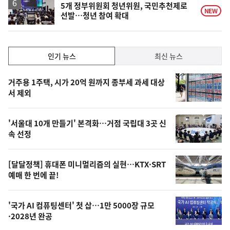
5개 정부위원회 청년위원, 국민추천제로
NEW
선발…청년 참여 확대
인
인기 뉴스
최신 뉴스
기,
인
기
최
거주용 1주택, 시가 20억 원까지 종부세 과세 대상
뉴
서 제외
신,
스
오
'서울대 10개 만들기' 본격화…거점 국립대 3곳 신
늘
속 선정
의
영
[달달정책] 휴대폰 미니멀리즘의 실현…KTX·SRT
상
예매 한 번에 끝!
,
오
'국가 AI 컴퓨팅센터' 첫 삽…1만 5000장 규모
·2028년 완공
늘