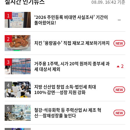
뉴
실시간 인기뉴스
08.09. 16:42 기준
스
'2026 주민등록 비대면 사실조사' 기간이
순
돌아왔어요!
위
동
일
치킨 '용량꼼수' 직접 재보고 제보하기까지
NEW
거주용 1주택, 시가 20억 원까지 종부세 과
2
세 대상서 제외
단
계
상
승
지방 신산업 창업 소득·법인세 최대
NEW
100% 감면…성장 지원 강화
철강·석유화학 등 주력산업 AI 제조 혁
NEW
신…잠재성장률 높인다