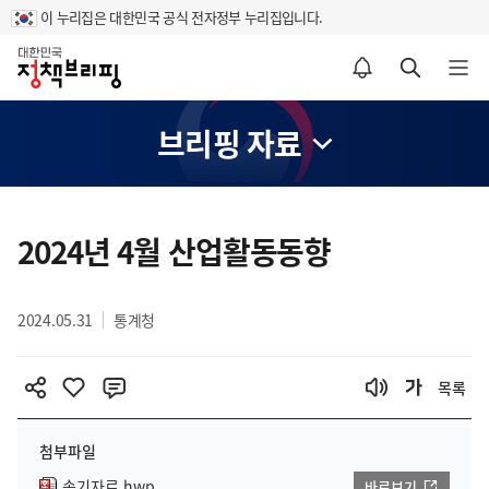
이 누리집은 대한민국 공식 전자정부 누리집입니다.
홈
알림설정 바로가기
검색 바로가기
메뉴 열기
브리핑 자료
콘
텐
2024년 4월 산업활동동향
츠
영
2024.05.31
통계청
역
목록
첨부파일
속기자료.hwp
바로보기