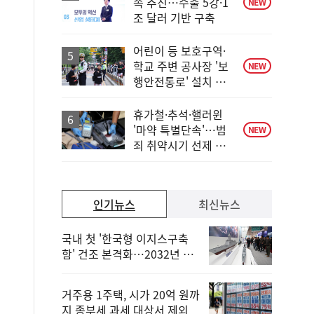
속 추진…수출 5강·1
NEW
조 달러 기반 구축
어린이 등 보호구역·
학교 주변 공사장 '보
NEW
행안전통로' 설치 의
무화
휴가철·추석·핼러윈
'마약 특별단속'…범
NEW
죄 취약시기 선제 대
응
인기뉴스
최신뉴스
국내 첫 '한국형 이지스구축
함' 건조 본격화…2032년 해
군 인도
거주용 1주택, 시가 20억 원까
지 종부세 과세 대상서 제외