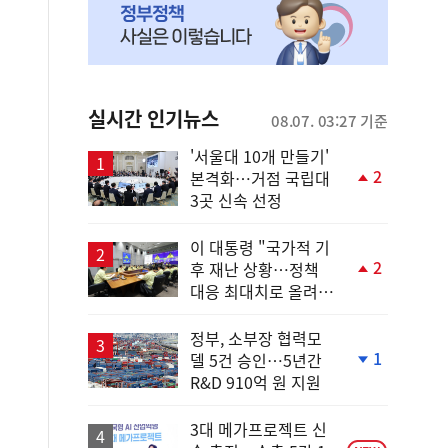
실시간 인기뉴스
08.07. 03:27 기준
'서울대 10개 만들기'
2
본격화…거점 국립대
단
3곳 신속 선정
계
상
승
이 대통령 "국가적 기
2
후 재난 상황…정책
단
대응 최대치로 올려
계
야"
상
승
정부, 소부장 협력모
1
델 5건 승인…5년간
단
R&D 910억 원 지원
계
하
락
3대 메가프로젝트 신