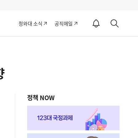
알
청와대 소식
공직메일
림
상
ON
세
검
색
향
정책 NOW