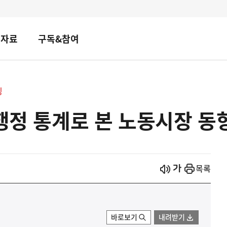
책자료
구독&참여
핑
용행정 통계로 본 노동시장 동
시작
열기
목록
바로보기
내려받기