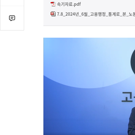
감
속기자료.pdf
수
7.8_2024년_6월_고용행정_통계로_본_
댓
글
수
(클
릭
시
댓
글
로
이
동)