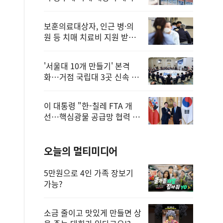
보훈의료대상자, 인근 병·의
원 등 치매 치료비 지원 받을
수 있어
'서울대 10개 만들기' 본격
화…거점 국립대 3곳 신속 선
정
이 대통령 "한-칠레 FTA 개
선…핵심광물 공급망 협력 더
욱 강화"
오늘의 멀티미디어
5만원으로 4인 가족 장보기
가능?
소금 줄이고 맛있게 만들면 상