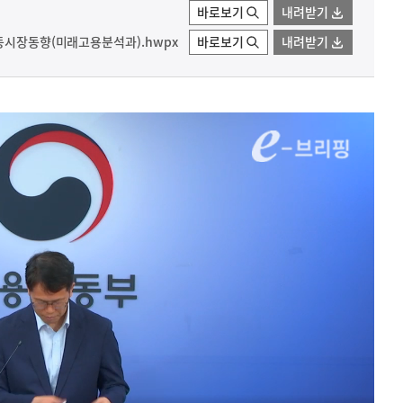
바로보기
내려받기
노동시장동향(미래고용분석과).hwpx
바로보기
내려받기