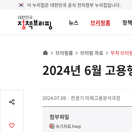
이 누리집은 대한민국 공식 전자정부 누리집입니다.
뉴스
브리핑룸
정
대
한
민
국
정
사
브리핑룸
브리핑 자료
부처 브리
책
홈
브
이
으
2024년 6월 고
콘
리
트
로
핑
텐
이
츠
동
영
경
2024.07.08
천경기 미래고용분석과장
역
로
공
유
첨부파일
열
기
속기자료.hwp
공