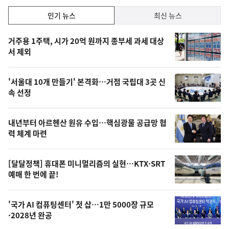
락
인
인기 뉴스
최신 뉴스
기,
인
기
최
거주용 1주택, 시가 20억 원까지 종부세 과세 대상
뉴
서 제외
신,
스
오
'서울대 10개 만들기' 본격화…거점 국립대 3곳 신
늘
속 선정
의
영
내년부터 아르헨산 원유 수입…핵심광물 공급망 협
상
력 체계 마련
,
오
[달달정책] 휴대폰 미니멀리즘의 실현…KTX·SRT
예매 한 번에 끝!
늘
의
'국가 AI 컴퓨팅센터' 첫 삽…1만 5000장 규모
사
·2028년 완공
진