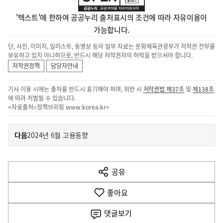
'텍스트'에 한하여 공공누리 출처표시의 조건에 따라 자유이용이
가능합니다.
단, 사진, 이미지, 일러스트, 동영상 등의 일부 자료는 문화체육관광부가 저작권 전부를
보유하고 있지 아니하므로, 반드시 해당 저작권자의 허락을 받으셔야 합니다.
저작권정책
담당자안내
기사 이용 시에는 출처를 반드시 표기해야 하며, 위반 시
저작권법 제37조
및
제138조
에 따라 처벌될 수 있습니다.
<자료출처=정책브리핑
www.korea.kr
>
이
기
다음
2024년 6월 고용동향
사
전
다
공유
열
음
기
좋아요
기
사
댓글
보기