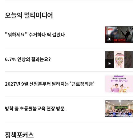
오늘의 멀티미디어
"뭐하세요" 수거하다 딱 걸렸다
영
상
6.7% 인상의 결과는요?
영
상
2027년 9월 신청분부터 달라지는 '근로장려금'
방학 중 초등돌봄교육 현장 방문
정책포커스