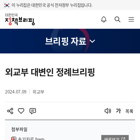
이 누리집은 대한민국 공식 전자정부 누리집입니다.
홈
알림설정 바로가기
검색 바로가기
메뉴 열기
브리핑 자료
콘
텐
외교부 대변인 정례브리핑
츠
영
2024.07.09
외교부
역
목록
첨부파일
속기자료.hwp
바로보기