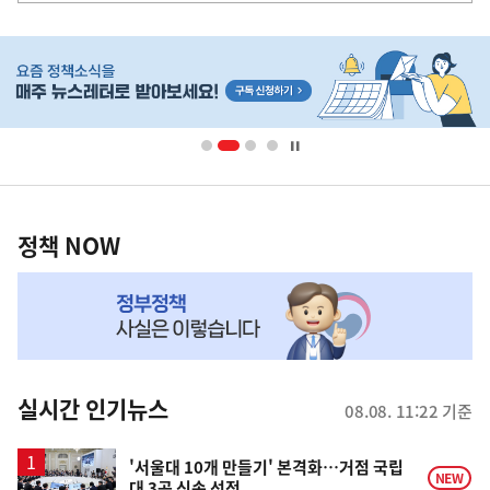
히
단
배
너
영
정
역
책
정책 NOW
NOW,
MY
맞
춤
뉴
실시간 인기뉴스
08.08. 11:22 기준
스
'서울대 10개 만들기' 본격화…거점 국립
NEW
대 3곳 신속 선정