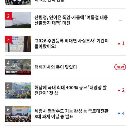
산림청, 연이은 폭염·가뭄에 '여름철 대응
순
산불방지 대책' 마련
위
동
일
'2026 주민등록 비대면 사실조사' 기간이
1
돌아왔어요!
단
계
상
승
영
택배기사의 촉이 맞았다
NEW
상
해남에 국내 최대 400㎿ 규모 '태양광 발
2
전단지' 첫 삽
단
계
상
승
세종시 행정수도 기능 완성 등 국토대전환
4
8대 과제 이달 중 발표
단
계
하