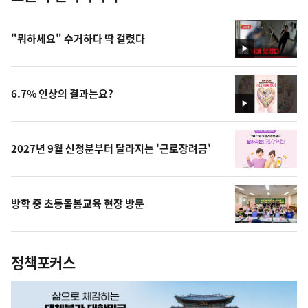
"뭐하세요" 수거하다 딱 걸렸다
영
상
6.7% 인상의 결과는요?
영
상
2027년 9월 신청분부터 달라지는 '근로장려금'
방학 중 초등돌봄교육 현장 방문
정책포커스