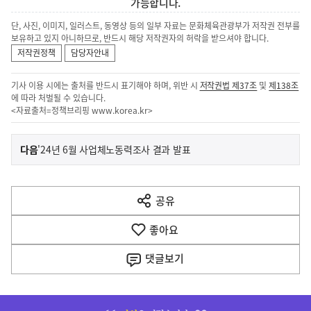
가능합니다.
단, 사진, 이미지, 일러스트, 동영상 등의 일부 자료는 문화체육관광부가 저작권 전부를
보유하고 있지 아니하므로, 반드시 해당 저작권자의 허락을 받으셔야 합니다.
저작권정책
담당자안내
기사 이용 시에는 출처를 반드시 표기해야 하며, 위반 시
저작권법 제37조
및
제138조
에 따라 처벌될 수 있습니다.
<자료출처=정책브리핑
www.korea.kr
>
이
기
다음
'24년 6월 사업체노동력조사 결과 발표
사
전
다
공유
열
음
기
좋아요
기
사
댓글
보기
히