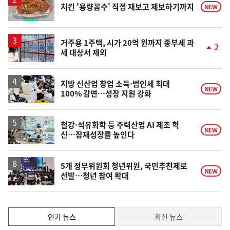
치킨 '용량꼼수' 직접 재보고 제보하기까지
NEW
거주용 1주택, 시가 20억 원까지 종부세 과
2
세 대상서 제외
단
계
상
승
지방 신산업 창업 소득·법인세 최대
NEW
100% 감면…성장 지원 강화
철강·석유화학 등 주력산업 AI 제조 혁
NEW
신…잠재성장률 높인다
5개 정부위원회 청년위원, 국민추천제로
NEW
선발…청년 참여 확대
인
인기 뉴스
최신 뉴스
기,