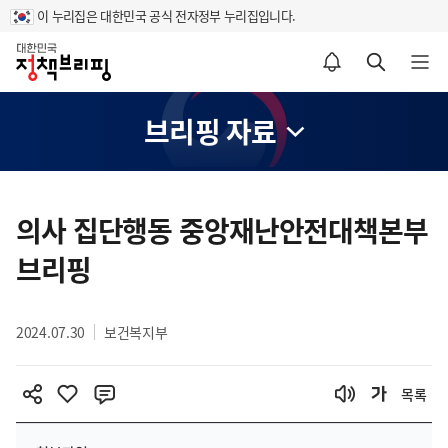
이 누리집은 대한민국 공식 전자정부 누리집입니다.
홈
알림설정 바로가기
검색 바로가기
메뉴 열기
브리핑 자료
콘
텐
의사 집단행동 중앙재난안전대책본부
츠
브리핑
영
역
2024.07.30
보건복지부
목록