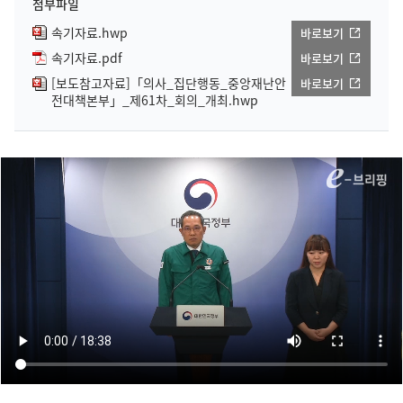
첨부파일
속기자료.hwp
바로보기
속기자료.pdf
바로보기
[보도참고자료]「의사_집단행동_중앙재난안
바로보기
전대책본부」_제61차_회의_개최.hwp