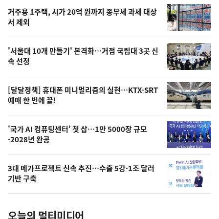
인
기
최
거주용 1주택, 시가 20억 원까지 종부세 과세 대상
뉴
서 제외
신,
스
오
'서울대 10개 만들기' 본격화…거점 국립대 3곳 신
늘
속 선정
의
영
[달달정책] 휴대폰 미니멀리즘의 실현…KTX·SRT
상
예매 한 번에 끝!
,
오
'국가 AI 컴퓨팅센터' 첫 삽…1만 5000장 규모
·2028년 완공
늘
의
3대 메가프로젝트 신속 추진…수출 5강·1조 달러
사
기반 구축
진
오늘의 멀티미디어