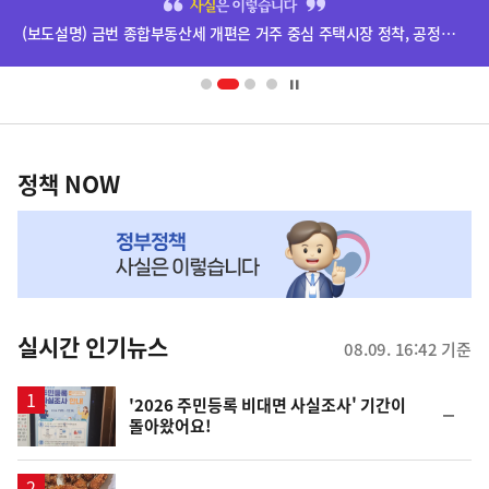
단
(보도설명) 금번 종합부동산세 개편은 거주 중심 주택시장 정착, 공정과세 및 과세형평 제고를 위한 것입니다.
배
너
영
정
역
책
정책 NOW
NOW,
MY
맞
춤
뉴
실시간 인기뉴스
08.09. 16:42 기준
스
'2026 주민등록 비대면 사실조사' 기간이
순
돌아왔어요!
위
동
일