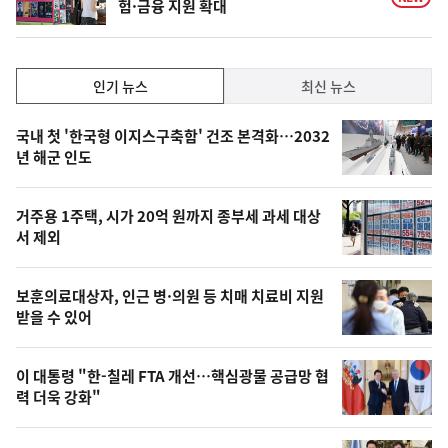
험·금융 지원 확대
인
인기 뉴스
최신 뉴스
기,
인
기
최
국내 첫 '한국형 이지스구축함' 건조 본격화…2032
뉴
년 해군 인도
신,
스
오
거주용 1주택, 시가 20억 원까지 종부세 과세 대상
늘
서 제외
의
영
보훈의료대상자, 인근 병·의원 등 치매 치료비 지원
상
받을 수 있어
,
오
이 대통령 "한-칠레 FTA 개선…핵심광물 공급망 협
력 더욱 강화"
늘
의