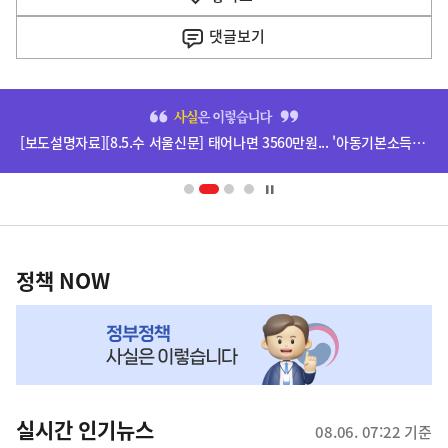
사
댓글
보기
히
단
[보도설명자료][8.5.수 서울신문] 태어나면 3560만원... '아동기본소득' 추진 관련
배
너
영
정
역
책
정책 NOW
NOW,
MY
맞
춤
뉴
실시간 인기뉴스
08.06. 07:22 기준