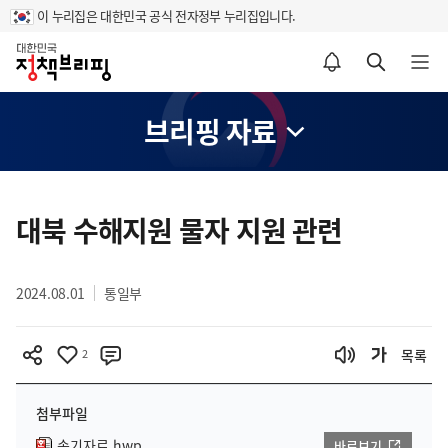
이 누리집은 대한민국 공식 전자정부 누리집입니다.
홈
알림설정 바로가기
검색 바로가기
메뉴 열기
브리핑 자료
콘
텐
대북 수해지원 물자 지원 관련
츠
영
2024.08.01
통일부
역
2
목록
첨부파일
속기자료.hwp
바로보기