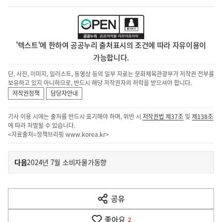
'텍스트'에 한하여 공공누리 출처표시의 조건에 따라 자유이용이
가능합니다.
단, 사진, 이미지, 일러스트, 동영상 등의 일부 자료는 문화체육관광부가 저작권 전부를
보유하고 있지 아니하므로, 반드시 해당 저작권자의 허락을 받으셔야 합니다.
저작권정책
담당자안내
기사 이용 시에는 출처를 반드시 표기해야 하며, 위반 시
저작권법 제37조
및
제138조
에 따라 처벌될 수 있습니다.
<자료출처=정책브리핑
www.korea.kr
>
이
기
다음
2024년 7월 소비자물가동향
사
전
다
공유
열
음
기
좋아요
기
2