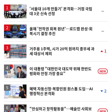
스
'서울대 10개 만들기' 본격화…거점 국립
순
대 3곳 신속 선정
위
동
일
올해 '전작권 회복 원년'…로드맵 완성·회
순
복시기 결정 추진
위
동
일
거주용 1주택, 시가 20억 원까지 종부세 과
1
세 대상서 제외
단
계
상
승
이 대통령 "대한민국 대도약 위해 한반도
NEW
평화와 안정 가장 중요"
혜택 자동신청·복합민원 원스톱 도입…AI
2
행정혁신 본격화
단
계
하
락
"안심하고 창작활동을"…예술인 사회보
NEW