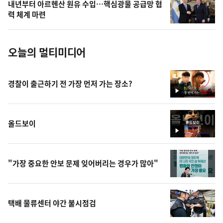
내년부터 아르헨산 원유 수입…핵심광물 공급망 협
사
력 체계 마련
진
오늘의 멀티미디어
경찰이 출근하기 전 가장 먼저 가는 장소?
영
상
올드보이
영
상
"가장 중요한 안보 문제 잊어버리는 경우가 많아"
택배 물류센터 야간 불시점검