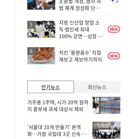
2
소송법 개정, 형사 사
단
법 체계 정상화 단초
계
마련"
하
락
지방 신산업 창업 소
득·법인세 최대
NEW
100% 감면…성장 지
원 강화
치킨 '용량꼼수' 직접
NEW
재보고 제보하기까지
인기뉴스
최신뉴스
거주용 1주택, 시가 20억 원까
지 종부세 과세 대상서 제외
'서울대 10개 만들기' 본격
화…거점 국립대 3곳 신속 선