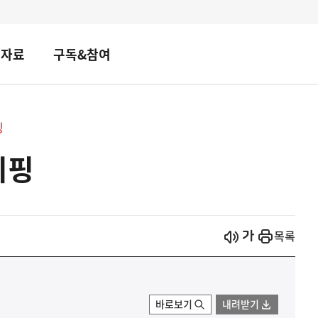
책자료
구독&참여
핑
리핑
시작
열기
목록
바로보기
내려받기