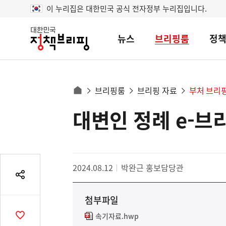
이 누리집은 대한민국 공식 전자정부 누리집입니다.
뉴스
브리핑룸
정
대
한
민
국
정
사
브리핑룸
브리핑 자료
부처 브리
책
홈
브
이
으
대변인 정례 e-브
콘
리
트
로
핑
텐
이
츠
동
영
경
2024.08.12
박완근 홍보담당관
역
로
공
유
첨부파일
열
기
속기자료.hwp
공