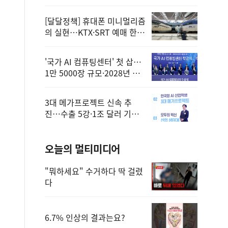
정
[달달정책] 휴대폰 미니멀리즘
의 실현…KTX·SRT 예매 한
번에 끝!
'국가 AI 컴퓨팅센터' 첫 삽…
1만 5000장 규모·2028년 완
공
3대 메가프로젝트 신속 추
진…수출 5강·1조 달러 기반
구축
오늘의 멀티미디어
"뭐하세요" 수거하다 딱 걸렸
다
6.7% 인상의 결과는요?