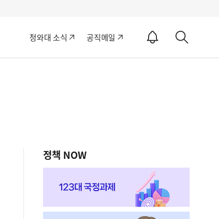
알
청와대 소식
공직메일
림
상
ON
세
검
색
정책 NOW