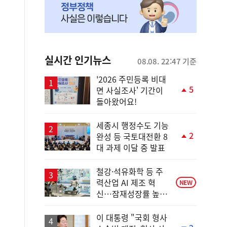
실시간 인기뉴스
08.08. 22:47 기준
'2026 주민등록 비대
5
면 사실조사' 기간이
단
돌아왔어요!
계
상
승
세종시 행정수도 기능
2
완성 등 국토대전환 8
단
대 과제 이달 중 발표
계
상
승
철강·석유화학 등 주
력산업 AI 제조 혁
NEW
신…잠재성장률 높인
다
이 대통령 "국회 형사