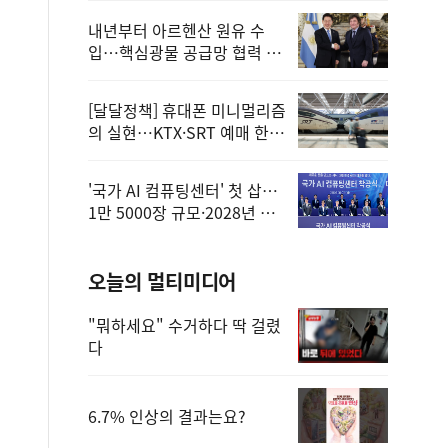
내년부터 아르헨산 원유 수
입…핵심광물 공급망 협력 체
계 마련
[달달정책] 휴대폰 미니멀리즘
의 실현…KTX·SRT 예매 한
번에 끝!
'국가 AI 컴퓨팅센터' 첫 삽…
1만 5000장 규모·2028년 완
공
오늘의 멀티미디어
"뭐하세요" 수거하다 딱 걸렸
다
6.7% 인상의 결과는요?