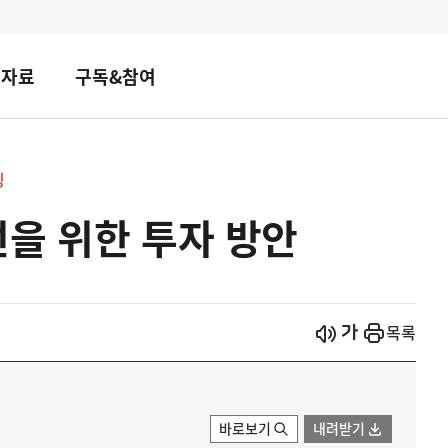
책자료
구독&참여
핑
을 위한 투자 방안
시작
열기
목록
바로보기
내려받기