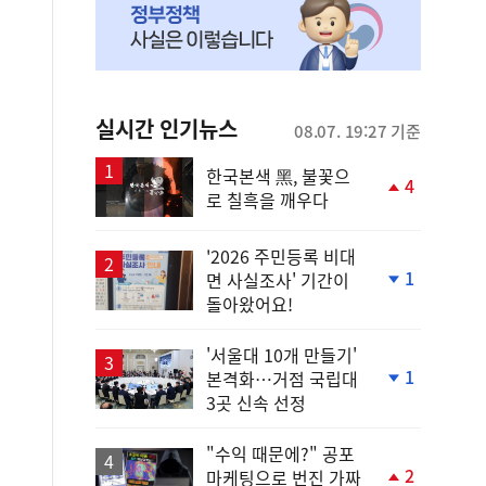
실시간 인기뉴스
08.07. 19:27 기준
한국본색 黑, 불꽃으
4
로 칠흑을 깨우다
단
계
상
'2026 주민등록 비대
승
1
면 사실조사' 기간이
단
돌아왔어요!
계
하
락
'서울대 10개 만들기'
1
본격화…거점 국립대
단
3곳 신속 선정
계
하
락
"수익 때문에?" 공포
2
마케팅으로 번진 가짜