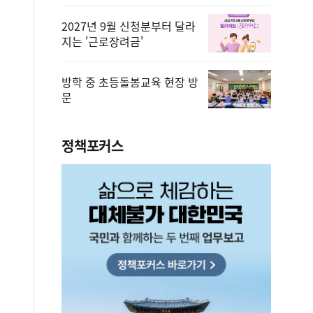
2027년 9월 신청분부터 달라
지는 '근로장려금'
방학 중 초등돌봄교육 현장 방
문
정책포커스