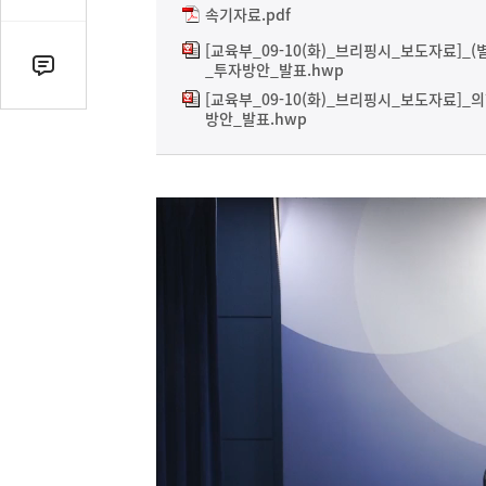
감
속기자료.pdf
수
[교육부_09-10(화)_브리핑시_보도자료]_
_투자방안_발표.hwp
댓
[교육부_09-10(화)_브리핑시_보도자료]
글
방안_발표.hwp
수
(클
릭
시
댓
글
로
이
동)