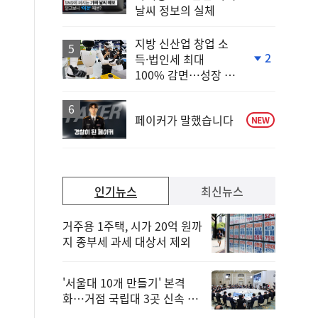
단
날씨 정보의 실체
계
상
승
지방 신산업 창업 소
2
득·법인세 최대
단
100% 감면…성장 지
계
원 강화
하
락
페이커가 말했습니다
NEW
인기뉴스
최신뉴스
거주용 1주택, 시가 20억 원까
지 종부세 과세 대상서 제외
'서울대 10개 만들기' 본격
화…거점 국립대 3곳 신속 선
정