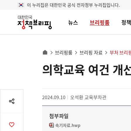
이 누리집은 대한민국 공식 전자정부 누리집입니다.
뉴스
브리핑룸
정
대
한
민
국
정
사
브리핑룸
브리핑 자료
부처 브리
책
홈
브
이
으
의학교육 여건 개선
콘
리
트
로
핑
텐
이
츠
동
영
경
2024.09.10
오석환 교육부차관
역
로
공
유
첨부파일
열
기
속기자료.hwp
공