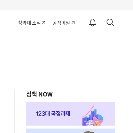
알
청와대 소식
공직메일
림
상
ON
세
검
색
정책 NOW