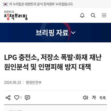
이 누리집은 대한민국 공식 전자정부 누리집입니다.
홈
알림설정 바로가기
검색 바로가기
메뉴 열기
브리핑 자료
콘
텐
LPG 충전소, 저장소 폭발·화재 재난
츠
원인분석 및 인명피해 방지 대책
영
역
2024.09.23
행정안전부
1
목록