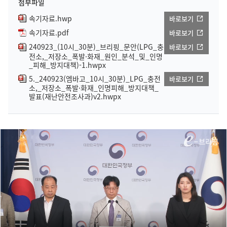
첨부파일
속기자료.hwp
바로보기
속기자료.pdf
바로보기
240923_(10시_30분)_브리핑_문안(LPG_충
바로보기
전소,_저장소_폭발·화재_원인_분석_및_인명
_피해_방지대책)-1.hwpx
5._240923(엠바고_10시_30분)_LPG_충전
바로보기
소,_저장소_폭발·화재_인명피해_방지대책_
발표(재난안전조사과)v2.hwpx