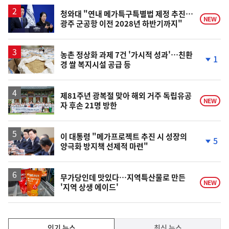
상
승
청와대 "연내 메가특구특별법 제정 추진…
NEW
광주 군공항 이전 2028년 하반기까지"
농촌 정상화 과제 7건 '가시적 성과'…친환
1
경 쌀 복지시설 공급 등
단
계
하
락
제81주년 광복절 맞아 해외 거주 독립유공
NEW
자 후손 21명 방한
이 대통령 "메가프로젝트 추진 시 성장의
5
양극화 방지책 선제적 마련"
단
계
하
락
무가당인데 맛있다…지역특산물로 만든
NEW
'지역 상생 에이드'
인
인기 뉴스
최신 뉴스