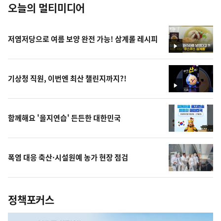
오늘의 멀티미디어
저염저당으로 여름 보양 완전 가능! 삼계롤 레시피
영
상
기상청 직원, 이번엔 최산 챌린지까지?!
영
상
함께해요 '을지연습' 든든한 대한민국
폭염 대응 축산·시설원예 농가 현장 점검
정책포커스