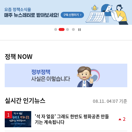
히
단
배
너
영
정
역
책
정책 NOW
NOW,
MY
맞
춤
뉴
실시간 인기뉴스
08.11. 04:07 기준
스
'석 자 얼음' 그래도 한반도 평화공존 만들
2
기는 계속됩니다
단
계