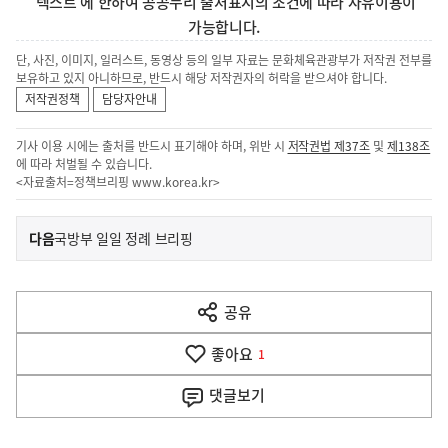
'텍스트'에 한하여 공공누리 출처표시의 조건에 따라 자유이용이
가능합니다.
단, 사진, 이미지, 일러스트, 동영상 등의 일부 자료는 문화체육관광부가 저작권 전부를
보유하고 있지 아니하므로, 반드시 해당 저작권자의 허락을 받으셔야 합니다.
저작권정책
담당자안내
기사 이용 시에는 출처를 반드시 표기해야 하며, 위반 시
저작권법 제37조
및
제138조
에 따라 처벌될 수 있습니다.
<자료출처=정책브리핑
www.korea.kr
>
이
기
다음
국방부 일일 정례 브리핑
사
전
다
공유
열
음
기
좋아요
기
1
사
댓글
보기