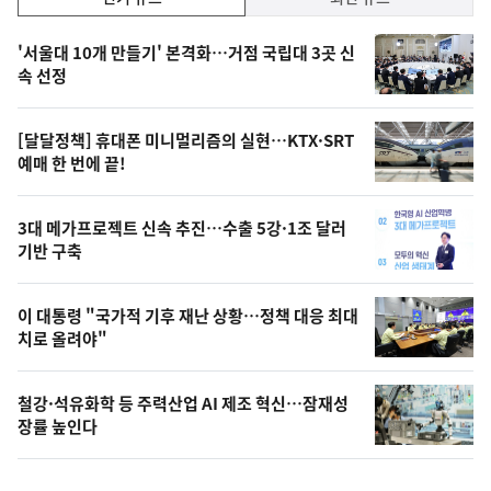
기,
인
기
최
'서울대 10개 만들기' 본격화…거점 국립대 3곳 신
뉴
속 선정
신,
스
오
[달달정책] 휴대폰 미니멀리즘의 실현…KTX·SRT
늘
예매 한 번에 끝!
의
영
3대 메가프로젝트 신속 추진…수출 5강·1조 달러
상
기반 구축
,
오
이 대통령 "국가적 기후 재난 상황…정책 대응 최대
치로 올려야"
늘
의
철강·석유화학 등 주력산업 AI 제조 혁신…잠재성
사
장률 높인다
진