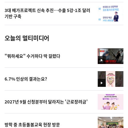
의
3대 메가프로젝트 신속 추진…수출 5강·1조 달러
사
기반 구축
진
오늘의 멀티미디어
"뭐하세요" 수거하다 딱 걸렸다
영
상
6.7% 인상의 결과는요?
영
상
2027년 9월 신청분부터 달라지는 '근로장려금'
방학 중 초등돌봄교육 현장 방문