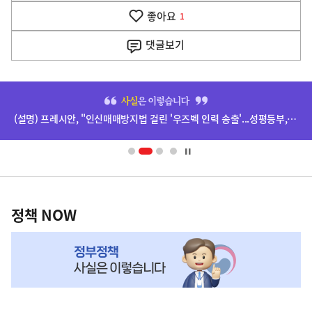
기
좋아요
기
1
사
댓글
보기
히
단
(설명) 프레시안, "인신매매방지법 걸린 '우즈벡 인력 송출'...성평등부,노동·법무부에 개선 요청" 관련
배
너
영
정
역
책
정책 NOW
NOW,
MY
맞
춤