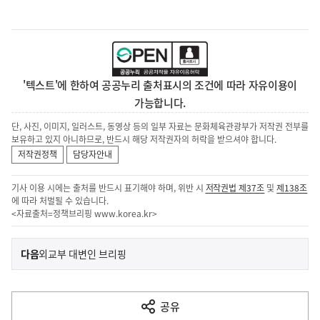
'텍스트'에 한하여 공공누리 출처표시의 조건에 따라 자유이용이
가능합니다.
단, 사진, 이미지, 일러스트, 동영상 등의 일부 자료는 문화체육관광부가 저작권 전부를
보유하고 있지 아니하므로, 반드시 해당 저작권자의 허락을 받으셔야 합니다.
저작권정책
담당자안내
기사 이용 시에는 출처를 반드시 표기해야 하며, 위반 시
저작권법 제37조
및
제138조
에 따라 처벌될 수 있습니다.
<자료출처=정책브리핑
www.korea.kr
>
이
기
다음
외교부 대변인 브리핑
사
전
다
공유
열
음