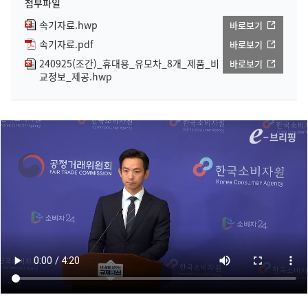
첨부파일
속기자료.hwp
바로보기
속기자료.pdf
바로보기
240925(조간)_휴대용_유모차_8개_제품_비
바로보기
교정보_제공.hwp