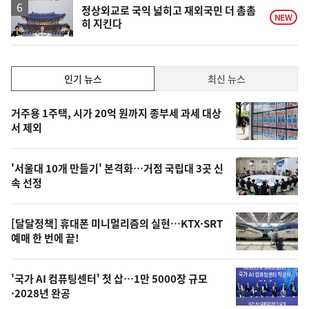
정상외교로 국익 넓히고 재외국민 더 촘촘
NEW
히 지킨다
인
인기 뉴스
최신 뉴스
기,
인
기
최
거주용 1주택, 시가 20억 원까지 종부세 과세 대상
뉴
서 제외
신,
스
오
'서울대 10개 만들기' 본격화…거점 국립대 3곳 신
늘
속 선정
의
영
[달달정책] 휴대폰 미니멀리즘의 실현…KTX·SRT
상
예매 한 번에 끝!
,
오
'국가 AI 컴퓨팅센터' 첫 삽…1만 5000장 규모
·2028년 완공
늘