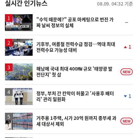
뉴
실시간 인기뉴스
08.09. 04:32 기준
스
영
"수익 때문에?" 공포 마케팅으로 번진 가
순
짜 날씨 정보의 실체
상
위
동
일
기후부, 여름철 전력수급 점검…역대 최대
1
전력수요 가능성 대비
단
계
상
승
해남에 국내 최대 400㎿ 규모 '태양광 발
NEW
전단지' 첫 삽
정부, 부처 간 칸막이 허물고 '사용후 배터
1
리' 관리 일원화
단
계
하
락
거주용 1주택, 시가 20억 원까지 종부세 과
NEW
세 대상서 제외