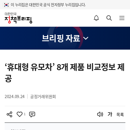
이 누리집은 대한민국 공식 전자정부 누리집입니다.
홈
알림설정 바로가기
검색 바로가기
메뉴 열기
브리핑 자료
콘
텐
‘휴대형 유모차’ 8개 제품 비교정보 제
츠
공
영
역
2024.09.24
공정거래위원회
1
목록