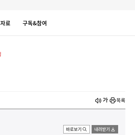
책자료
구독&참여
핑
시작
열기
목록
바로보기
내려받기