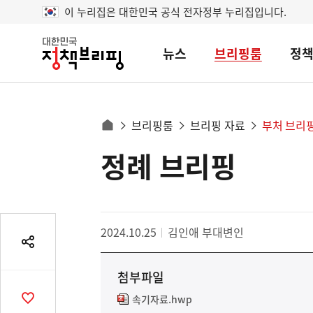
이 누리집은 대한민국 공식 전자정부 누리집입니다.
뉴스
브리핑룸
정
대
한
민
국
정
사
브리핑룸
브리핑 자료
부처 브리
책
홈
브
이
으
정례 브리핑
콘
리
트
로
핑
텐
이
츠
동
영
경
2024.10.25
김인애 부대변인
역
로
공
유
첨부파일
열
기
속기자료.hwp
공