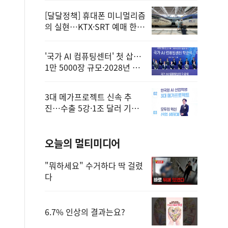
[달달정책] 휴대폰 미니멀리즘
의 실현…KTX·SRT 예매 한
번에 끝!
'국가 AI 컴퓨팅센터' 첫 삽…
1만 5000장 규모·2028년 완
공
3대 메가프로젝트 신속 추
진…수출 5강·1조 달러 기반
구축
오늘의 멀티미디어
"뭐하세요" 수거하다 딱 걸렸
다
6.7% 인상의 결과는요?