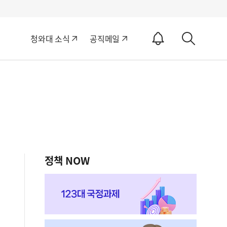
알
청와대 소식
공직메일
림
상
ON
세
검
색
정책 NOW