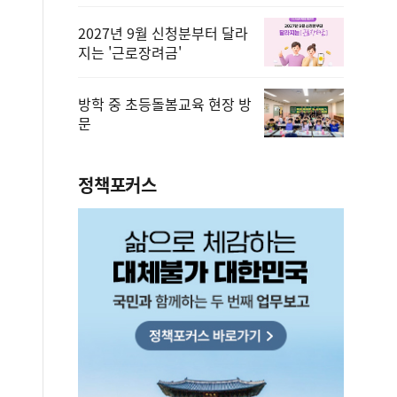
2027년 9월 신청분부터 달라
지는 '근로장려금'
방학 중 초등돌봄교육 현장 방
문
정책포커스