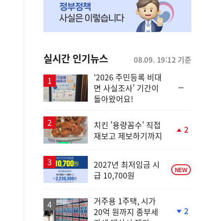
실시간 인기뉴스
08.09. 19:12 기준
'2026 주민등록 비대
순
면 사실조사' 기간이
위
돌아왔어요!
동
일
치킨 '용량꼼수' 직접
2
재보고 제보하기까지
단
계
상
승
2027년 최저임금 시
NEW
급 10,700원
거주용 1주택, 시가
2
20억 원까지 종부세
단