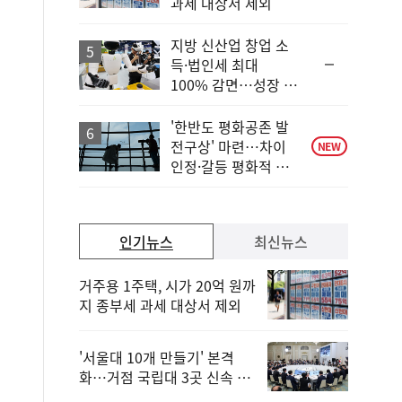
과세 대상서 제외
계
하
락
지방 신산업 창업 소
순
득·법인세 최대
위
100% 감면…성장 지
동
원 강화
일
'한반도 평화공존 발
전구상' 마련…차이
NEW
인정·갈등 평화적 해
결
인기뉴스
최신뉴스
거주용 1주택, 시가 20억 원까
지 종부세 과세 대상서 제외
'서울대 10개 만들기' 본격
화…거점 국립대 3곳 신속 선
정