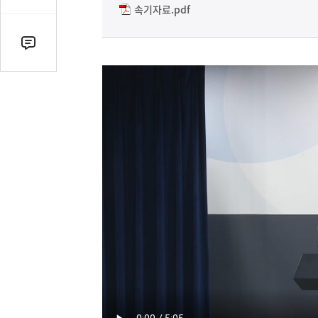
감
속기자료.pdf
수
댓
글
수
(클
릭
시
댓
글
로
이
동)