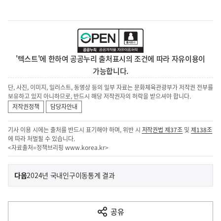
'텍스트'에 한하여 공공누리 출처표시의 조건에 따라 자유이용이
가능합니다.
단, 사진, 이미지, 일러스트, 동영상 등의 일부 자료는 문화체육관광부가 저작권 전부를
보유하고 있지 아니하므로, 반드시 해당 저작권자의 허락을 받으셔야 합니다.
저작권정책
담당자안내
기사 이용 시에는 출처를 반드시 표기해야 하며, 위반 시
저작권법 제37조
및
제138조
에 따라 처벌될 수 있습니다.
<자료출처=정책브리핑
www.korea.kr
>
이
기
다음
2024년 국내인구이동통계 결과
사
전
다
공유
열
음