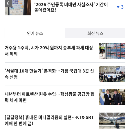
'2026 주민등록 비대면 사실조사' 기간이
3
돌아왔어요!
단
계
하
락
인
인기 뉴스
최신 뉴스
기,
인
기
최
거주용 1주택, 시가 20억 원까지 종부세 과세 대상
뉴
서 제외
신,
스
오
'서울대 10개 만들기' 본격화…거점 국립대 3곳 신
늘
속 선정
의
영
내년부터 아르헨산 원유 수입…핵심광물 공급망 협
상
력 체계 마련
,
오
[달달정책] 휴대폰 미니멀리즘의 실현…KTX·SRT
예매 한 번에 끝!
늘