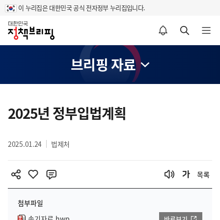
이 누리집은 대한민국 공식 전자정부 누리집입니다.
홈
알림설정 바로가기
검색 바로가기
메뉴 열기
브리핑 자료
콘
텐
2025년 정부입법계획
츠
영
2025.01.24
법제처
역
목록
첨부파일
속기자료.hwp
바로보기