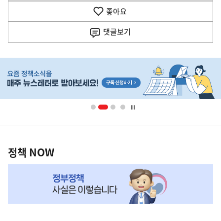
기
좋아요
기
사
댓글
보기
히
단
배
너
영
정
역
책
정책 NOW
NOW,
MY
맞
춤