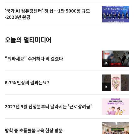
의
'국가 AI 컴퓨팅센터' 첫 삽…1만 5000장 규모
사
·2028년 완공
진
오늘의 멀티미디어
"뭐하세요" 수거하다 딱 걸렸다
영
상
6.7% 인상의 결과는요?
영
상
2027년 9월 신청분부터 달라지는 '근로장려금'
방학 중 초등돌봄교육 현장 방문