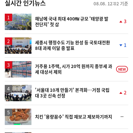
뉴
실시간 인기뉴스
08.08. 12:02 기준
스
해남에 국내 최대 400㎿ 규모 '태양광 발
3
전단지' 첫 삽
단
계
상
승
세종시 행정수도 기능 완성 등 국토대전환
1
8대 과제 이달 중 발표
단
계
하
락
거주용 1주택, 시가 20억 원까지 종부세 과
NEW
세 대상서 제외
'서울대 10개 만들기' 본격화…거점 국립
2
대 3곳 신속 선정
단
계
상
승
순
치킨 '용량꼼수' 직접 재보고 제보하기까지
위
동
일