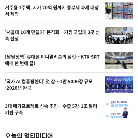
인
기
최
거주용 1주택, 시가 20억 원까지 종부세 과세 대상
뉴
서 제외
신,
스
오
'서울대 10개 만들기' 본격화…거점 국립대 3곳 신
늘
속 선정
의
영
[달달정책] 휴대폰 미니멀리즘의 실현…KTX·SRT
상
예매 한 번에 끝!
,
오
'국가 AI 컴퓨팅센터' 첫 삽…1만 5000장 규모
·2028년 완공
늘
의
3대 메가프로젝트 신속 추진…수출 5강·1조 달러
사
기반 구축
진
오늘의 멀티미디어