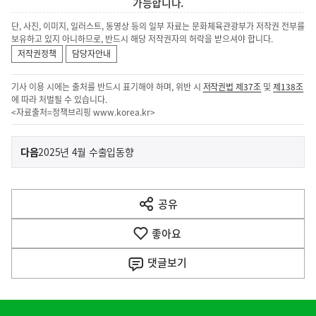
가능합니다.
단, 사진, 이미지, 일러스트, 동영상 등의 일부 자료는 문화체육관광부가 저작권 전부를
보유하고 있지 아니하므로, 반드시 해당 저작권자의 허락을 받으셔야 합니다.
저작권정책
담당자안내
기사 이용 시에는 출처를 반드시 표기해야 하며, 위반 시
저작권법 제37조
및
제138조
에 따라 처벌될 수 있습니다.
<자료출처=정책브리핑
www.korea.kr
>
이
기
다음
2025년 4월 수출입동향
사
전
다
공유
열
음
기
좋아요
기
사
댓글
보기
히