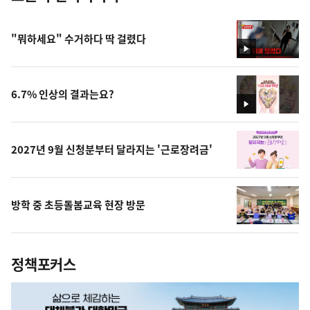
"뭐하세요" 수거하다 딱 걸렸다
영
상
6.7% 인상의 결과는요?
영
상
2027년 9월 신청분부터 달라지는 '근로장려금'
방학 중 초등돌봄교육 현장 방문
정책포커스