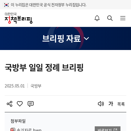
이 누리집은 대한민국 공식 전자정부 누리집입니다.
홈
알림설정 바로가기
검색 바로가기
메뉴 열기
브리핑 자료
콘
텐
국방부 일일 정례 브리핑
츠
영
2025.05.01
국방부
역
목록
첨부파일
속기자료.hwp
바로보기