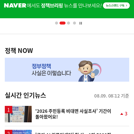
단
배
너
영
정
역
책
정책 NOW
NOW,
MY
맞
춤
뉴
실시간 인기뉴스
08.09. 08:12 기준
스
'2026 주민등록 비대면 사실조사' 기간이
3
돌아왔어요!
단
계
상
승