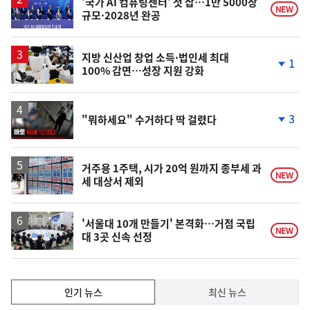
'국가 AI 컴퓨팅센터' 첫 삽…1만 5000장
NEW
규모·2028년 완공
지방 신산업 창업 소득·법인세 최대
1
100% 감면…성장 지원 강화
단
계
하
락
영
3
"뭐하세요" 수거하다 딱 걸렸다
상
단
계
하
락
거주용 1주택, 시가 20억 원까지 종부세 과
NEW
세 대상서 제외
'서울대 10개 만들기' 본격화…거점 국립
NEW
대 3곳 신속 선정
인
인기 뉴스
최신 뉴스
기,