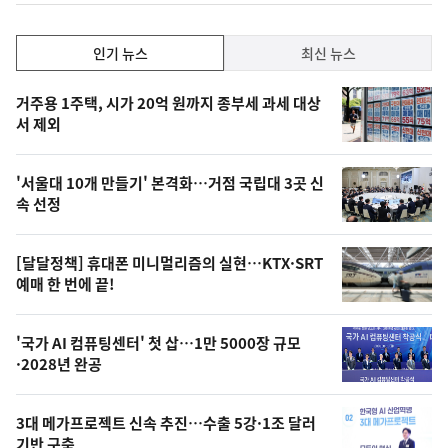
인
인기 뉴스
최신 뉴스
기,
인
기
최
거주용 1주택, 시가 20억 원까지 종부세 과세 대상
뉴
서 제외
신,
스
오
'서울대 10개 만들기' 본격화…거점 국립대 3곳 신
늘
속 선정
의
영
[달달정책] 휴대폰 미니멀리즘의 실현…KTX·SRT
상
예매 한 번에 끝!
,
오
'국가 AI 컴퓨팅센터' 첫 삽…1만 5000장 규모
·2028년 완공
늘
의
3대 메가프로젝트 신속 추진…수출 5강·1조 달러
사
기반 구축