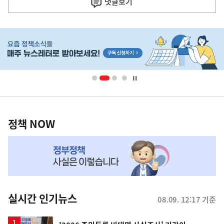
댓글
보기
기
사
히
단
배
너
영
정
역
책
정책 NOW
NOW,
MY
맞
춤
뉴
실시간 인기뉴스
08.09. 12:17 기준
스