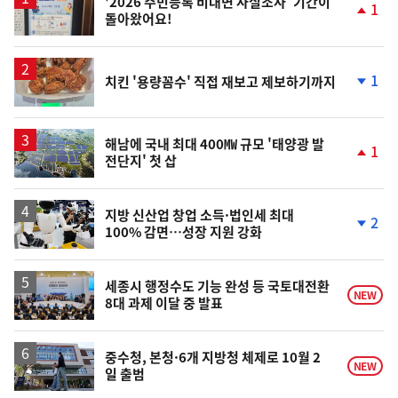
'2026 주민등록 비대면 사실조사' 기간이
1
돌아왔어요!
단
계
상
승
1
치킨 '용량꼼수' 직접 재보고 제보하기까지
단
계
하
락
해남에 국내 최대 400㎿ 규모 '태양광 발
1
전단지' 첫 삽
단
계
상
승
지방 신산업 창업 소득·법인세 최대
2
100% 감면…성장 지원 강화
단
계
하
락
세종시 행정수도 기능 완성 등 국토대전환
NEW
8대 과제 이달 중 발표
중수청, 본청·6개 지방청 체제로 10월 2
NEW
일 출범