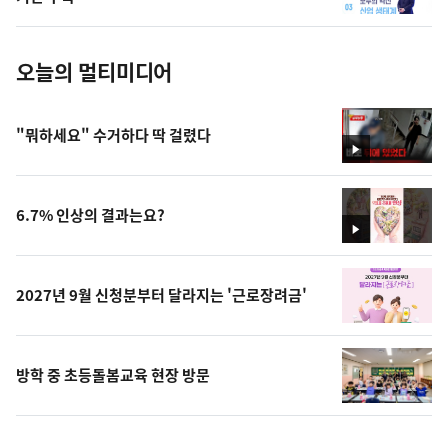
진
오늘의 멀티미디어
"뭐하세요" 수거하다 딱 걸렸다
영
상
6.7% 인상의 결과는요?
영
상
2027년 9월 신청분부터 달라지는 '근로장려금'
방학 중 초등돌봄교육 현장 방문