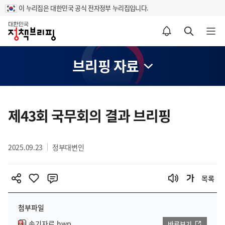
이 누리집은 대한민국 공식 전자정부 누리집입니다.
홈
알림설정 바로가기
검색 바로가기
메뉴 열기
브리핑 자료
콘
텐
제43회 국무회의 결과 브리핑
츠
영
2025.09.23
정부대변인
역
목록
첨부파일
속기자료.hwp
바로보기