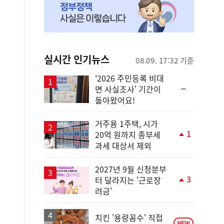
실시간 인기뉴스
08.09. 17:32 기준
'2026 주민등록 비대
순
면 사실조사' 기간이
위
돌아왔어요!
동
일
거주용 1주택, 시가
1
20억 원까지 종부세
단
과세 대상서 제외
계
상
승
2027년 9월 신청분부
3
터 달라지는 '근로장
단
려금'
계
상
승
치킨 '용량꼼수' 직접
NEW