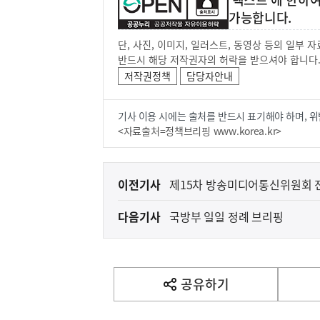
가능합니다.
단, 사진, 이미지, 일러스트, 동영상 등의 일부
반드시 해당 저작권자의 허락을 받으셔야 합니다
저작권정책
담당자안내
기사 이용 시에는 출처를 반드시 표기해야 하며, 위
<자료출처=정책브리핑 www.korea.kr>
이
이전기사
제15차 방송미디어통신위원회 
전
다음기사
국방부 일일 정례 브리핑
다
음
기
사
공유하기
열
기
영