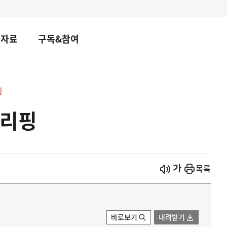
책자료
구독&참여
핑
브리핑
시작
열기
목록
바로보기
내려받기