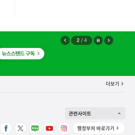
정지
이
다
2
/
4
전
음
보
보
기
기
공지사항
더보기
증, 유통차단, 국제공조까지 K-브랜드
관련사이트
행정부처 바로가기