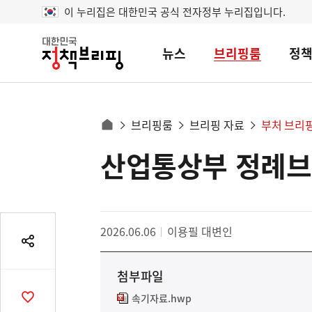
이 누리집은 대한민국 공식 전자정부 누리집입니다.
뉴스
브리핑룸
정
대
한
민
국
정
사
브리핑룸
브리핑 자료
부처 브리
책
홈
브
이
으
산업통상부 정례
콘
리
트
로
핑
텐
이
츠
동
영
경
2026.06.06
이용필 대변인
역
로
공
유
첨부파일
열
기
속기자료.hwp
공