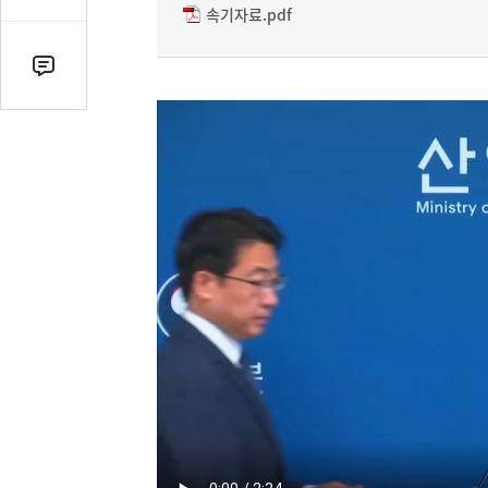
감
속기자료.pdf
수
댓
글
수
(클
릭
시
댓
글
로
이
동)