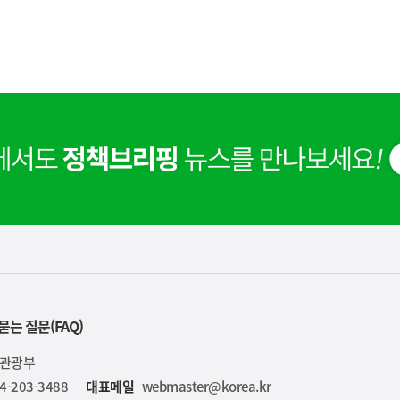
사
해외 K-뷰티 위조상품 확산에 대응하여 K브랜드 정부인
실
은
보호를 강화하고 있습니다.
2026.08.09
묻는 질문(FAQ)
이
렇
육관광부
습
4-203-3488
대표메일
webmaster@korea.kr
니