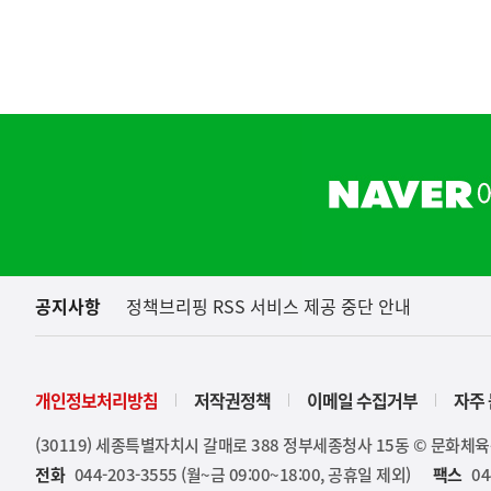
역
하
단
배
너
영
역
공지사항
정책브리핑 RSS 서비스 제공 중단 안내
(설명자료) 지식재산처는 
지식재산처
개인정보처리방침
저작권정책
이메일 수집거부
자주 
(30119) 세종특별자치시 갈매로 388 정부세종청사 15동 © 문화체
전화
044-203-3555 (월~금 09:00~18:00, 공휴일 제외)
팩스
04