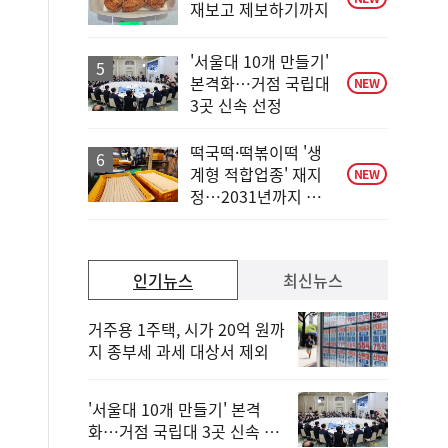
재보고 제보하기까지
'서울대 10개 만들기'
본격화…거점 국립대
NEW
3곳 신속 선정
떡국떡·떡볶이떡 '생
계형 적합업종' 재지
NEW
정…2031년까지 보
호
인기뉴스
최신뉴스
거주용 1주택, 시가 20억 원까
지 종부세 과세 대상서 제외
'서울대 10개 만들기' 본격
화…거점 국립대 3곳 신속 선