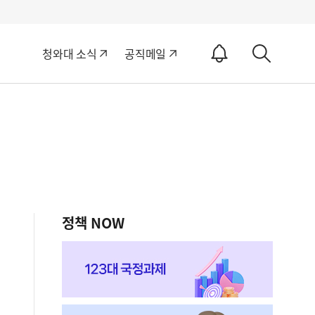
알
청와대 소식
공직메일
림
상
ON
세
검
색
정책 NOW