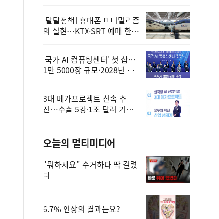
정
[달달정책] 휴대폰 미니멀리즘
의 실현…KTX·SRT 예매 한
번에 끝!
'국가 AI 컴퓨팅센터' 첫 삽…
1만 5000장 규모·2028년 완
공
3대 메가프로젝트 신속 추
진…수출 5강·1조 달러 기반
구축
오늘의 멀티미디어
"뭐하세요" 수거하다 딱 걸렸
다
6.7% 인상의 결과는요?