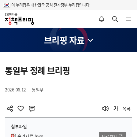
이 누리집은 대한민국 공식 전자정부 누리집입니다.
홈
알림설정 바로가기
검색 바로가기
메뉴 열기
브리핑 자료
콘
텐
통일부 정례 브리핑
츠
영
2026.06.12
통일부
역
목록
첨부파일
속기자료.hwp
바로보기