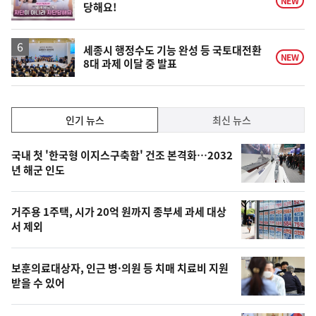
NEW
당해요!
상
세종시 행정수도 기능 완성 등 국토대전환
NEW
8대 과제 이달 중 발표
인
인기 뉴스
최신 뉴스
기,
인
기
최
국내 첫 '한국형 이지스구축함' 건조 본격화…2032
뉴
년 해군 인도
신,
스
오
거주용 1주택, 시가 20억 원까지 종부세 과세 대상
늘
서 제외
의
영
보훈의료대상자, 인근 병·의원 등 치매 치료비 지원
상
받을 수 있어
,