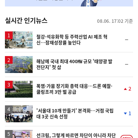
맞
춤
뉴
실시간 인기뉴스
08.06. 17:02 기준
스
철강·석유화학 등 주력산업 AI 제조 혁
순
신…잠재성장률 높인다
위
동
일
해남에 국내 최대 400㎿ 규모 '태양광 발
순
전단지' 첫 삽
위
동
일
폭염·가뭄 장기화 총력 대응…드론 예찰·
2
쿨링조끼 3만 벌 공급
단
계
상
승
'서울대 10개 만들기' 본격화…거점 국립
1
대 3곳 신속 선정
단
계
하
락
영
선크림, 그렇게 바르면 차단이 아니라 차단