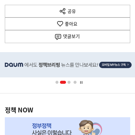
다
공유
열
음
기
좋아요
기
사
댓글
보기
히
단
배
너
영
정
역
책
정책 NOW
NOW,
MY