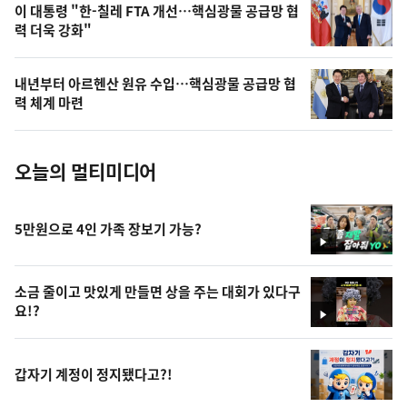
오
이 대통령 "한-칠레 FTA 개선…핵심광물 공급망 협
력 더욱 강화"
늘
의
내년부터 아르헨산 원유 수입…핵심광물 공급망 협
사
력 체계 마련
진
오늘의 멀티미디어
5만원으로 4인 가족 장보기 가능?
영
상
소금 줄이고 맛있게 만들면 상을 주는 대회가 있다구
요!?
영
상
갑자기 계정이 정지됐다고?!