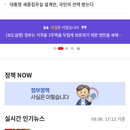
대통령 세종집무실 설계안, 국민의 선택 받는다
히
단
(보도설명) 정부는 거주용 1주택을 두텁게 보호하기 위한 방안을 세제개편안에 담았습니다.
배
너
영
정
역
책
정책 NOW
NOW,
MY
맞
춤
뉴
실시간 인기뉴스
08.08. 17:12 기준
스