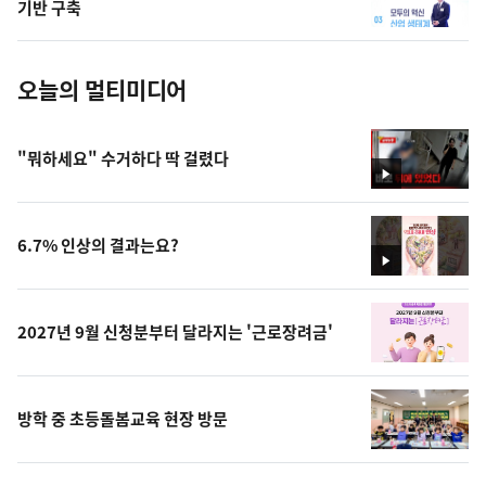
사
기반 구축
진
오늘의 멀티미디어
"뭐하세요" 수거하다 딱 걸렸다
영
상
6.7% 인상의 결과는요?
영
상
2027년 9월 신청분부터 달라지는 '근로장려금'
방학 중 초등돌봄교육 현장 방문