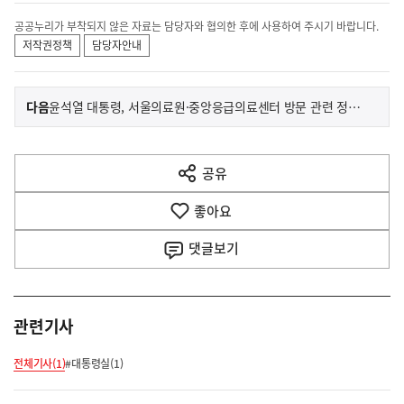
공공누리가 부착되지 않은 자료는 담당자와 협의한 후에 사용하여 주시기 바랍니다.
저작권정책
담당자안내
이
기
다음
윤석열 대통령, 서울의료원·중앙응급의료센터 방문 관련 정혜전 대변인 서면 브리핑
사
전
다
공유
열
음
기
좋아요
기
사
댓글
보기
관련기사
전체기사(1)
#대통령실(1)