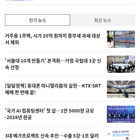
인
인기 뉴스
최신 뉴스
기,
인
기
최
거주용 1주택, 시가 20억 원까지 종부세 과세 대상
뉴
서 제외
신,
스
오
'서울대 10개 만들기' 본격화…거점 국립대 3곳 신
늘
속 선정
의
영
[달달정책] 휴대폰 미니멀리즘의 실현…KTX·SRT
상
예매 한 번에 끝!
,
오
'국가 AI 컴퓨팅센터' 첫 삽…1만 5000장 규모
·2028년 완공
늘
의
3대 메가프로젝트 신속 추진…수출 5강·1조 달러