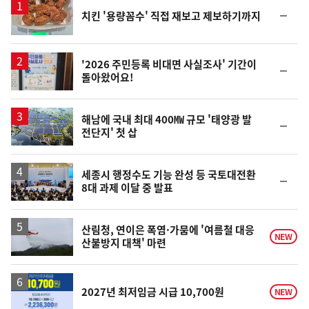
순
치킨 '용량꼼수' 직접 재보고 제보하기까지
위
동
일
'2026 주민등록 비대면 사실조사' 기간이
순
돌아왔어요!
위
동
일
해남에 국내 최대 400㎿ 규모 '태양광 발
순
전단지' 첫 삽
위
동
일
세종시 행정수도 기능 완성 등 국토대전환
순
8대 과제 이달 중 발표
위
동
일
산림청, 연이은 폭염·가뭄에 '여름철 대응
NEW
산불방지 대책' 마련
2027년 최저임금 시급 10,700원
NEW