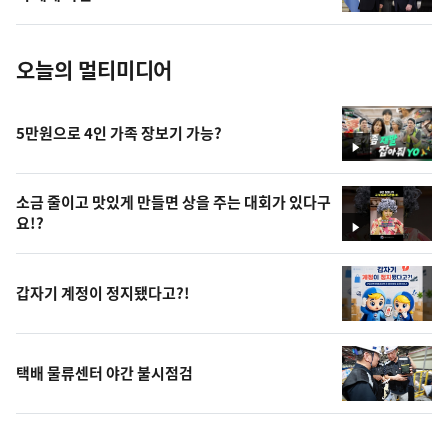
진
오늘의 멀티미디어
5만원으로 4인 가족 장보기 가능?
영
상
소금 줄이고 맛있게 만들면 상을 주는 대회가 있다구
요!?
영
상
갑자기 계정이 정지됐다고?!
택배 물류센터 야간 불시점검