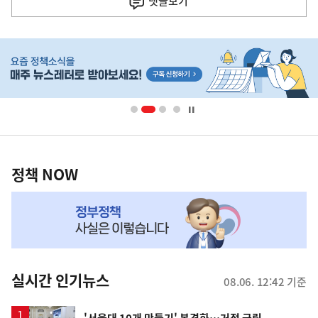
댓글
보기
히
단
배
너
영
정
역
책
정책 NOW
NOW,
MY
맞
춤
뉴
실시간 인기뉴스
08.06. 12:42 기준
스