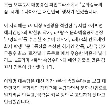
오늘 오후 2시 대통령실 파인그라스에서 '문화강국의
꿈, 세계로 나아가는 대한민국' 행사가 열렸습니다.
이 자리에는 ▴토니상 6관왕을 석권한 뮤지컬 <어쩌면
해피엔딩>의 박천휴 작가, ▴프랑스 문화예술공로훈장
'코망되르'를 수훈한 조수미 성악가, ▴제78회 칸국제영
화제 학생부문 1등상을 수상한 허가영 감독, ▴한국 남자
무용수 최초 '로잔발레 콩쿠르'에서 우승한 박윤재 발레
리노, ▴드라마 <폭싹 속았수다>의 메인 연출을 맡은 김
원석 감독이 참석했습니다.
이재명 대통령은 대선 기간 <폭싹 속았수다>를 보고 대
한민국의 문화적인 잠재력에 놀랐다면서 문화 산업으로
일자리를 만들고, 국력을 키울 방안을 고민하게 됐다고
언급했습니다.