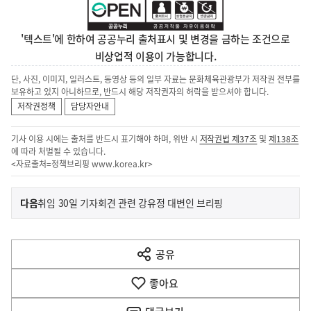
'텍스트'에 한하여 공공누리 출처표시 및 변경을 금하는 조건으로
비상업적 이용이 가능합니다.
단, 사진, 이미지, 일러스트, 동영상 등의 일부 자료는 문화체육관광부가 저작권 전부를
보유하고 있지 아니하므로, 반드시 해당 저작권자의 허락을 받으셔야 합니다.
저작권정책
담당자안내
기사 이용 시에는 출처를 반드시 표기해야 하며, 위반 시
저작권법 제37조
및
제138조
에 따라 처벌될 수 있습니다.
<자료출처=정책브리핑
www.korea.kr
>
이
기
다음
취임 30일 기자회견 관련 강유정 대변인 브리핑
사
전
다
공유
열
음
기
좋아요
기
사