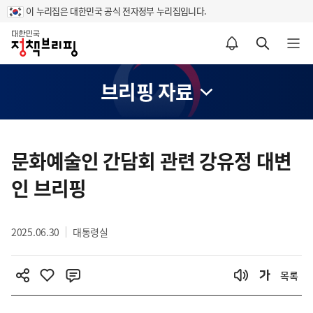
이 누리집은 대한민국 공식 전자정부 누리집입니다.
홈
알림설정 바로가기
검색 바로가기
메뉴 열기
브리핑 자료
콘
텐
문화예술인 간담회 관련 강유정 대변
츠
인 브리핑
영
역
2025.06.30
대통령실
목록