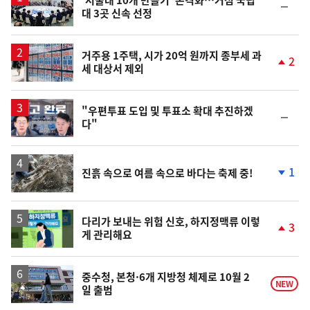
'서울대 10개 만들기' 본격화…거점 국립
순
대 3곳 신속 선정
위
동
일
거주용 1주택, 시가 20억 원까지 종부세 과
2
세 대상서 제외
단
계
상
승
영
"우편투표 도입 및 투표소 확대 추진하겠
순
다"
상
위
동
일
1
진흙 속으로 여름 속으로 바다는 축제 중!
단
계
하
락
다리가 보내는 위험 신호, 하지정맥류 이렇
3
게 관리해요
단
계
상
승
중수청, 본청·6개 지방청 체제로 10월 2
NEW
일 출범