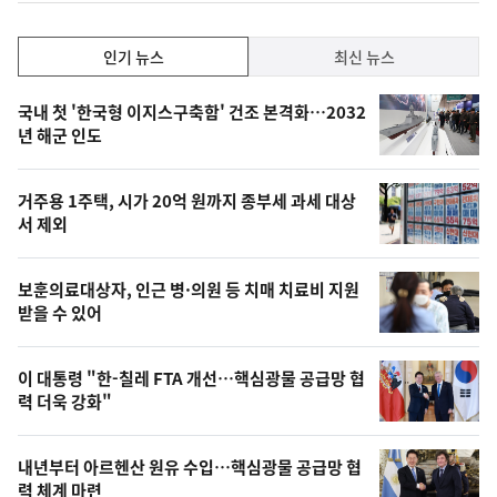
인
인기 뉴스
최신 뉴스
기,
인
기
최
국내 첫 '한국형 이지스구축함' 건조 본격화…2032
뉴
년 해군 인도
신,
스
오
거주용 1주택, 시가 20억 원까지 종부세 과세 대상
늘
서 제외
의
영
보훈의료대상자, 인근 병·의원 등 치매 치료비 지원
상
받을 수 있어
,
오
이 대통령 "한-칠레 FTA 개선…핵심광물 공급망 협
력 더욱 강화"
늘
의
내년부터 아르헨산 원유 수입…핵심광물 공급망 협
사
력 체계 마련