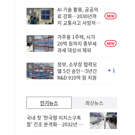
상
승
AI 기술 활용, 공공의
료 강화…2030년까
NEW
지 교통사고 사망자
30%↓
거주용 1주택, 시가
20억 원까지 종부세
NEW
과세 대상서 제외
정부, 소부장 협력모
1
델 5건 승인…5년간
단
R&D 910억 원 지원
계
하
락
인기뉴스
최신뉴스
국내 첫 '한국형 이지스구축
함' 건조 본격화…2032년 해
군 인도