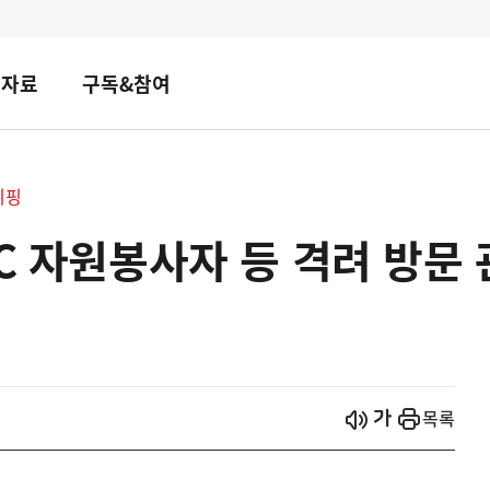
책자료
구독&참여
리핑
EC 자원봉사자 등 격려 방문
시작
열기
목록