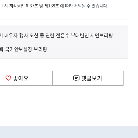
반 시
저작권법 제37조
및
제138조
에 따라 처벌될 수 있습니다.
계기 배우자 행사 오찬 등 관련 전은수 부대변인 서면브리핑
성락 국가안보실장 브리핑
좋아요
댓글
보기
사
F) 가축 처분 농가의 경영 안정화를 위해 가축 처분 
실
은
2026.08.06
이
렇
습
니