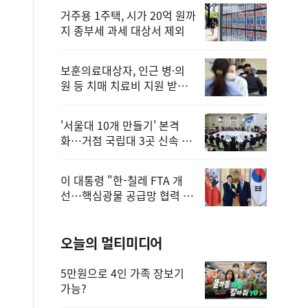
거주용 1주택, 시가 20억 원까
지 종부세 과세 대상서 제외
보훈의료대상자, 인근 병·의
원 등 치매 치료비 지원 받을
수 있어
'서울대 10개 만들기' 본격
화…거점 국립대 3곳 신속 선
정
이 대통령 "한-칠레 FTA 개
선…핵심광물 공급망 협력 더
욱 강화"
오늘의 멀티미디어
5만원으로 4인 가족 장보기
가능?