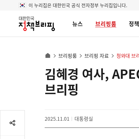
이 누리집은 대한민국 공식 전자정부 누리집입니다.
뉴스
브리핑룸
정
대
한
민
국
정
사
브리핑룸
브리핑 자료
청와대 브
책
홈
브
이
으
김혜경 여사, AP
콘
리
트
로
핑
텐
이
브리핑
츠
동
영
경
역
로
2025.11.01
대통령실
공
유