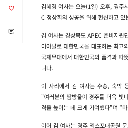
열
김혜경 여사는 오늘(1일) 오후, 경주
기
공
감
C 정상회의 성공을 위해 헌신하고 
수
댓
김 여사는 경상북도 APEC 준비지
글
이야말로 대한민국을 대표하는 최고의 
수
(클
국제무대에서 대한민국의 품격과 따뜻한
릭
니다.
시
댓
글
이 자리에서 김 여사는 수송, 숙박
로
"여러분의 땀방울이 경주를 더욱 빛나
이
동)
격을 높이는 데 크게 기여했다"며 "
이어 김 여사는 경주 엑스포대공원 문화