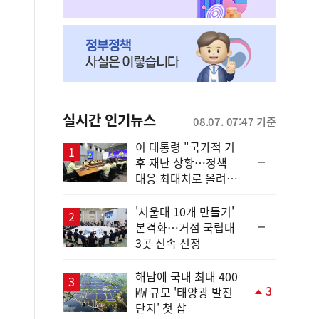
실시간 인기뉴스
08.07. 07:47 기준
이 대통령 "국가적 기
순
후 재난 상황…정책
위
대응 최대치로 올려
동
야"
일
'서울대 10개 만들기'
순
본격화…거점 국립대
위
3곳 신속 선정
동
일
해남에 국내 최대 400
3
㎿ 규모 '태양광 발전
단
단지' 첫 삽
계