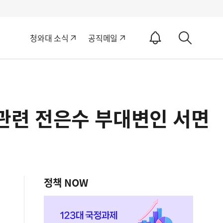
알
청와대 소식
공직메일
림
상
ON
세
검
색
 관련 전은수 부대변인 서면
정책 NOW