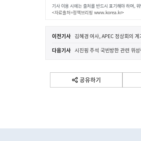
기사 이용 시에는 출처를 반드시 표기해야 하며, 위
<자료출처=정책브리핑 www.korea.kr>
이
이전기사
김혜경 여사, APEC 정상회의 
전
다음기사
시진핑 주석 국빈방한 관련 위
다
음
기
사
공유하기
열
기
영
역
아프리카돼지열병(AS
농림축산식품부
하