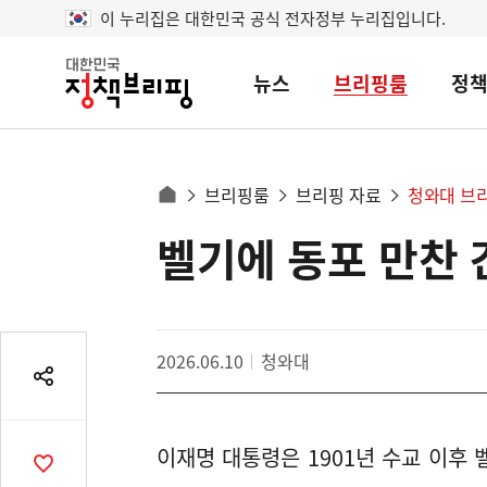
이 누리집은 대한민국 공식 전자정부 누리집입니다.
뉴스
브리핑룸
정
대
한
민
국
정
사
브리핑룸
브리핑 자료
청와대 브
책
홈
브
이
으
벨기에 동포 만찬 
콘
리
트
로
핑
텐
이
츠
동
영
경
2026.06.10
청와대
역
로
공
유
열
이재명 대통령은 1901년 수교 이후
기
공