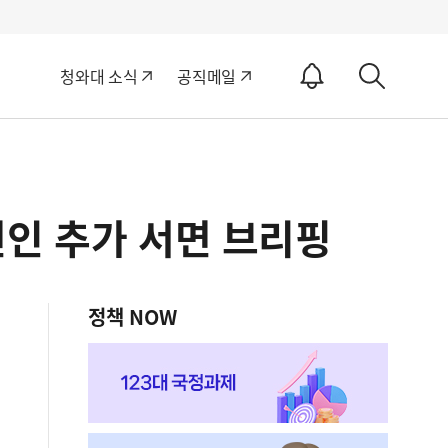
알
청와대 소식
공직메일
림
상
ON
세
검
색
변인 추가 서면 브리핑
정책 NOW