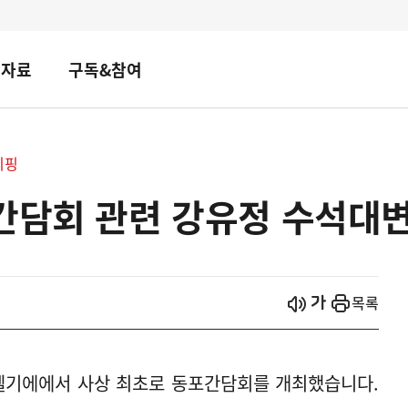
책자료
구독&참여
리핑
간담회 관련 강유정 수석대
시작
열기
목록
 벨기에에서 사상 최초로 동포간담회를 개최했습니다.