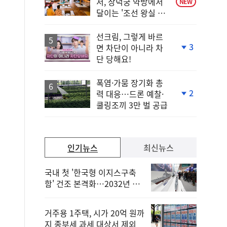
서, 창덕궁 약방에서
NEW
달이는 '조선 왕실 보
양 비법'
선크림, 그렇게 바르
3
면 차단이 아니라 차
단
단 당해요!
계
하
락
폭염·가뭄 장기화 총
2
력 대응…드론 예찰·
단
쿨링조끼 3만 벌 공급
계
하
락
인기뉴스
최신뉴스
국내 첫 '한국형 이지스구축
함' 건조 본격화…2032년 해
군 인도
거주용 1주택, 시가 20억 원까
지 종부세 과세 대상서 제외