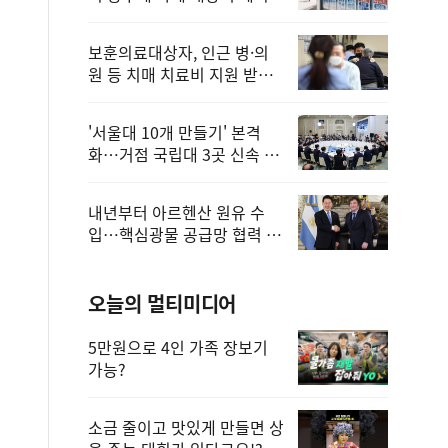
보훈의료대상자, 인근 병·의
원 등 치매 치료비 지원 받을
수 있어
'서울대 10개 만들기' 본격
화…거점 국립대 3곳 신속 선
정
내년부터 아르헨산 원유 수
입…핵심광물 공급망 협력 체
계 마련
오늘의 멀티미디어
5만원으로 4인 가족 장보기
가능?
소금 줄이고 맛있게 만들면 상