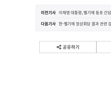
이
이전기사
이재명 대통령, 벨기에 동포 간
전
다음기사
한-벨기에 정상회담 결과 관련 
다
음
기
사
공유하기
열
기
영
역