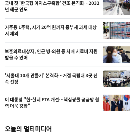
기
최
국내 첫 '한국형 이지스구축함' 건조 본격화…2032
뉴
년 해군 인도
신,
스
오
거주용 1주택, 시가 20억 원까지 종부세 과세 대상
늘
서 제외
의
영
보훈의료대상자, 인근 병·의원 등 치매 치료비 지원
상
받을 수 있어
,
오
'서울대 10개 만들기' 본격화…거점 국립대 3곳 신
속 선정
늘
의
이 대통령 "한-칠레 FTA 개선…핵심광물 공급망 협
사
력 더욱 강화"
진
오늘의 멀티미디어