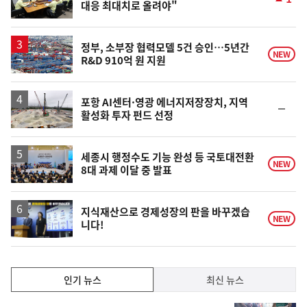
대응 최대치로 올려야"
단
계
상
승
정부, 소부장 협력모델 5건 승인…5년간
NEW
R&D 910억 원 지원
포항 AI센터·영광 에너지저장장치, 지역
순
활성화 투자 펀드 선정
위
동
일
세종시 행정수도 기능 완성 등 국토대전환
NEW
8대 과제 이달 중 발표
지식재산으로 경제성장의 판을 바꾸겠습
NEW
니다!
인
인기 뉴스
최신 뉴스
기,
인