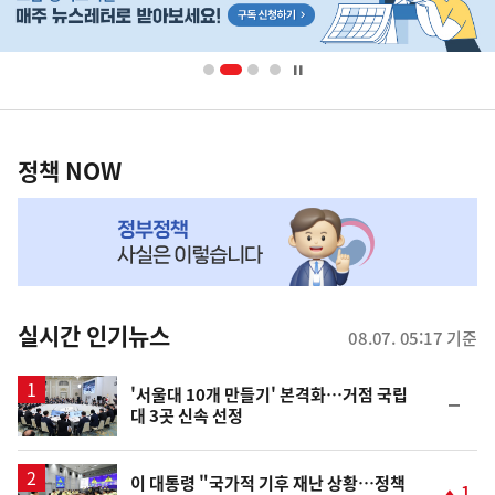
단
배
너
영
정
역
책
정책 NOW
NOW,
MY
맞
춤
뉴
실시간 인기뉴스
08.07. 05:17 기준
스
'서울대 10개 만들기' 본격화…거점 국립
순
대 3곳 신속 선정
위
동
일
이 대통령 "국가적 기후 재난 상황…정책
1