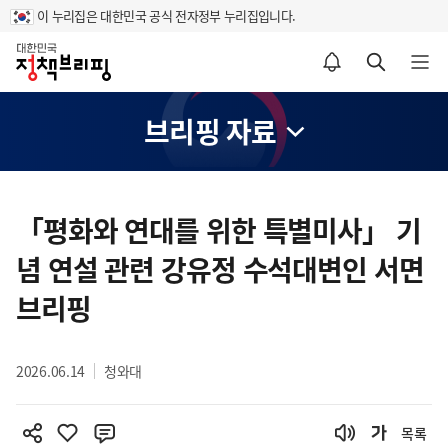
이 누리집은 대한민국 공식 전자정부 누리집입니다.
홈
알림설정 바로가기
검색 바로가기
메뉴 열기
브리핑 자료
콘
텐
「평화와 연대를 위한 특별미사」 기
츠
념 연설 관련 강유정 수석대변인 서면
영
역
브리핑
2026.06.14
청와대
목록