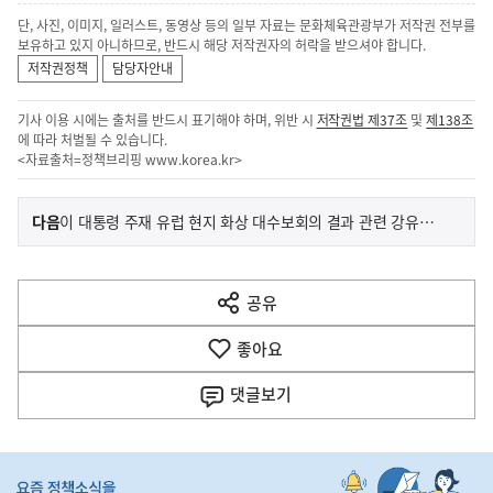
단, 사진, 이미지, 일러스트, 동영상 등의 일부 자료는 문화체육관광부가 저작권 전부를
보유하고 있지 아니하므로, 반드시 해당 저작권자의 허락을 받으셔야 합니다.
저작권정책
담당자안내
기사 이용 시에는 출처를 반드시 표기해야 하며, 위반 시
저작권법 제37조
및
제138조
에 따라 처벌될 수 있습니다.
<자료출처=정책브리핑
www.korea.kr
>
이
기
다음
이 대통령 주재 유럽 현지 화상 대수보회의 결과 관련 강유정 수석대변인 서면 브리핑
사
전
다
공유
열
음
기
좋아요
기
사
댓글
보기
히