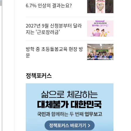
6.7% 인상의 결과는요?
2027년 9월 신청분부터 달라
지는 '근로장려금'
방학 중 초등돌봄교육 현장 방
문
정책포커스