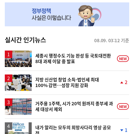
NOW,
MY
맞
춤
뉴
실시간 인기뉴스
08.09. 03:12 기준
스
세종시 행정수도 기능 완성 등 국토대전환
NEW
8대 과제 이달 중 발표
지방 신산업 창업 소득·법인세 최대
2
100% 감면…성장 지원 강화
단
계
상
승
거주용 1주택, 시가 20억 원까지 종부세 과
NEW
세 대상서 제외
내가 알리는 모두의 희망사다리 영상 공모
1
전