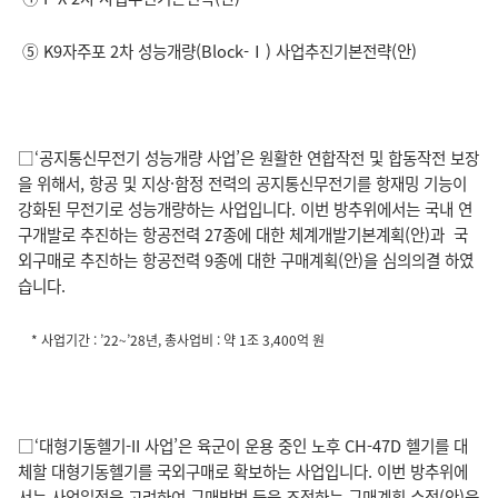
⑤ K9자주포 2차 성능개량(Block-Ⅰ) 사업추진기본전략(안)
□‘공지통신무전기 성능개량 사업’은 원활한 연합작전 및 합동작전 보장
을 위해서, 항공 및 지상·함정 전력의 공지통신무전기를 항재밍 기능이
강화된 무전기로 성능개량하는 사업입니다. 이번 방추위에서는 국내 연
구개발로 추진하는 항공전력 27종에 대한 체계개발기본계획(안)과 국
외구매로 추진하는 항공전력 9종에 대한 구매계획(안)을 심의의결 하였
습니다.
* 사업기간 : ’22~’28년, 총사업비 : 약 1조 3,400억 원
□‘대형기동헬기-II 사업’은 육군이 운용 중인 노후 CH-47D 헬기를 대
체할 대형기동헬기를 국외구매로 확보하는 사업입니다. 이번 방추위에
서는 사업일정을 고려하여 구매방법 등을 조정하는 구매계획 수정(안)을