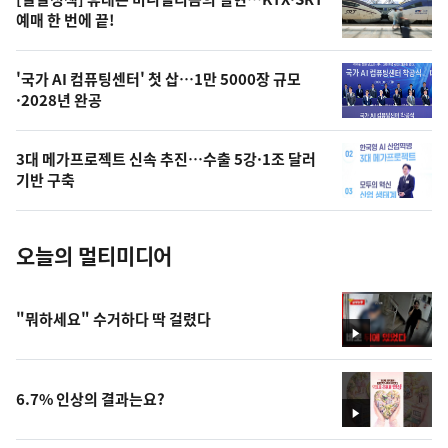
상
예매 한 번에 끝!
,
오
'국가 AI 컴퓨팅센터' 첫 삽…1만 5000장 규모
·2028년 완공
늘
의
3대 메가프로젝트 신속 추진…수출 5강·1조 달러
사
기반 구축
진
오늘의 멀티미디어
"뭐하세요" 수거하다 딱 걸렸다
영
상
6.7% 인상의 결과는요?
영
상