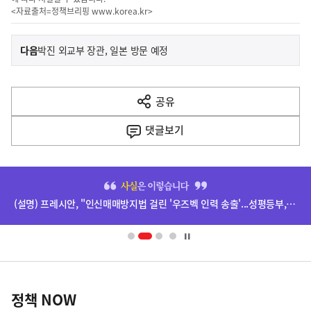
<자료출처=정책브리핑
www.korea.kr
>
이
기
다음
박진 외교부 장관, 일본 방문 예정
사
전
다
공유
열
음
기
댓글
보기
기
사
히
단
(설명) 프레시안, "인신매매방지법 걸린 '우즈벡 인력 송출'...성평등부,노동·법무부에 개선 요청" 관련
배
너
영
정
역
책
정책 NOW