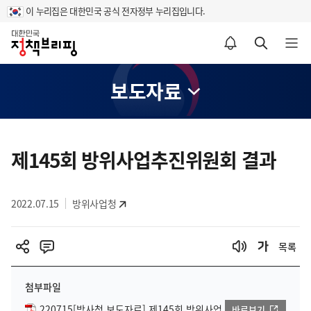
이 누리집은 대한민국 공식 전자정부 누리집입니다.
홈
알림설정 바로가기
검색 바로가기
메뉴 열기
보도자료
콘
텐
제145회 방위사업추진위원회 결과
츠
영
2022.07.15
방위사업청
역
목록
첨부파일
220715[방사청 보도자료] 제145회 방위사업
바로보기