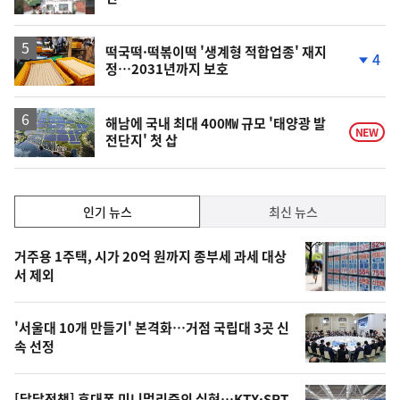
단
계
하
락
떡국떡·떡볶이떡 '생계형 적합업종' 재지
4
정…2031년까지 보호
단
계
하
락
해남에 국내 최대 400㎿ 규모 '태양광 발
NEW
전단지' 첫 삽
인
인기 뉴스
최신 뉴스
기,
인
기
최
거주용 1주택, 시가 20억 원까지 종부세 과세 대상
뉴
서 제외
신,
스
오
'서울대 10개 만들기' 본격화…거점 국립대 3곳 신
늘
속 선정
의
영
[달달정책] 휴대폰 미니멀리즘의 실현…KTX·SRT