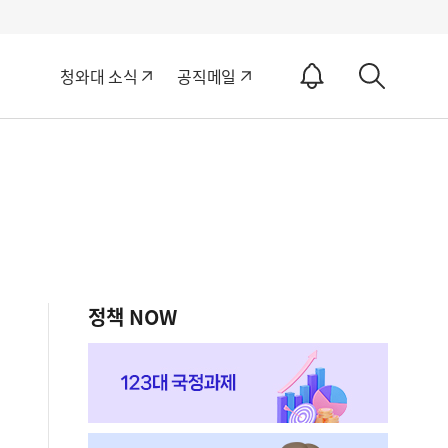
알
청와대 소식
공직메일
림
상
ON
세
검
색
정책 NOW