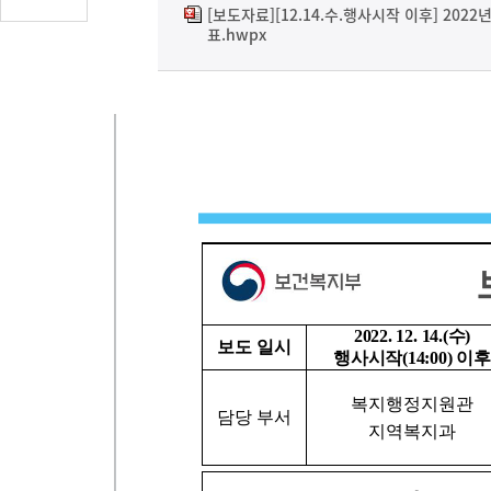
글
[보도자료][12.14.수.행사시작 이후] 202
표.hwpx
수
(클
릭
시
댓
글
로
이
동)