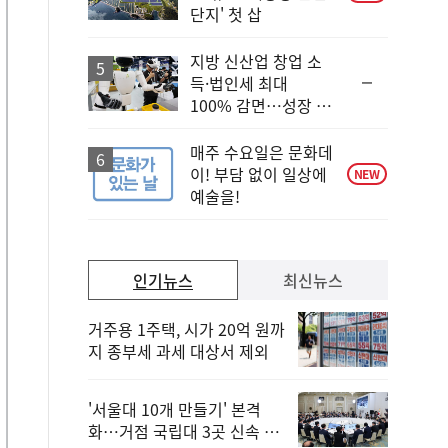
단지' 첫 삽
지방 신산업 창업 소
순
득·법인세 최대
위
100% 감면…성장 지
동
원 강화
일
매주 수요일은 문화데
이! 부담 없이 일상에
NEW
예술을!
인기뉴스
최신뉴스
거주용 1주택, 시가 20억 원까
지 종부세 과세 대상서 제외
'서울대 10개 만들기' 본격
화…거점 국립대 3곳 신속 선