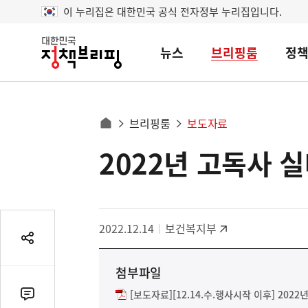
이 누리집은 대한민국 공식 전자정부 누리집입니다.
뉴스
브리핑룸
정
대
한
민
국
정
사
브리핑룸
보도자료
책
홈
브
이
으
2022년 고독사 
콘
리
트
로
핑
텐
이
츠
동
영
경
2022.12.14
보건복지부
역
로
공
유
첨부파일
열
기
[보도자료][12.14.수.행사시작 이후] 202
댓