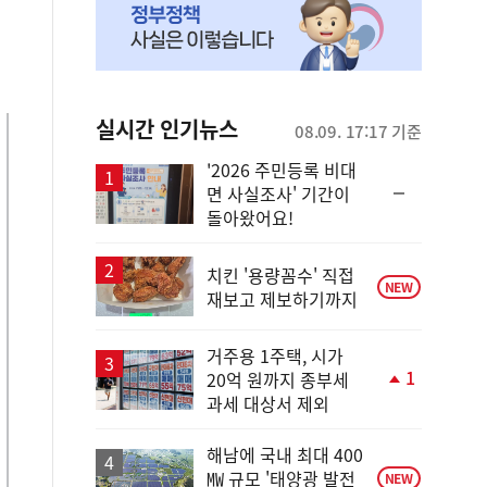
실시간 인기뉴스
08.09. 17:17 기준
'2026 주민등록 비대
순
면 사실조사' 기간이
위
돌아왔어요!
동
일
치킨 '용량꼼수' 직접
NEW
재보고 제보하기까지
거주용 1주택, 시가
1
20억 원까지 종부세
단
과세 대상서 제외
계
상
승
해남에 국내 최대 400
㎿ 규모 '태양광 발전
NEW