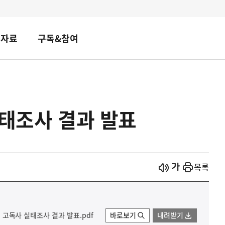
책자료
구독&참여
실태조사 결과 발표
시작
열기
목록
2년 고독사 실태조사 결과 발표.pdf
바로보기
내려받기