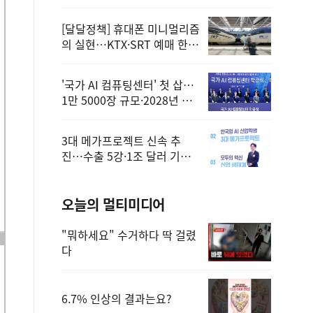
정
[달달정책] 휴대폰 미니멀리즘
의 실현…KTX·SRT 예매 한
번에 끝!
'국가 AI 컴퓨팅센터' 첫 삽…
1만 5000장 규모·2028년 완
공
3대 메가프로젝트 신속 추
진…수출 5강·1조 달러 기반
구축
오늘의 멀티미디어
"뭐하세요" 수거하다 딱 걸렸
다
6.7% 인상의 결과는요?