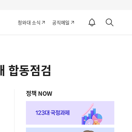
알
청와대 소식
공직메일
림
상
ON
세
검
색
실태 합동점검
정책 NOW