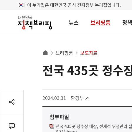
이 누리집은 대한민국 공식 전자정부 누리집입니다.
뉴스
브리핑룸
정
대
한
민
국
정
사
브리핑룸
보도자료
책
홈
브
이
으
전국 435곳 정수
콘
리
트
로
핑
텐
이
츠
동
영
경
2024.03.31
환경부
역
로
공
유
첨부파일
열
기
전국 435곳 정수장 대상, 선제적 위생관리
댓
3.31).hwpx