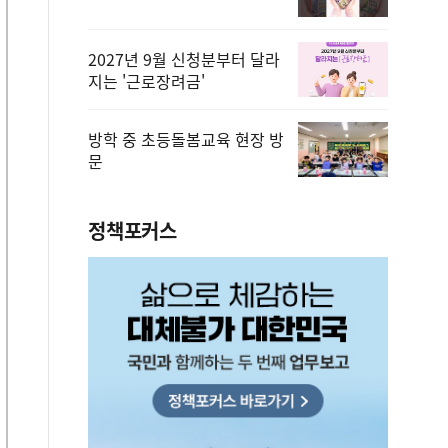
2027년 9월 신청분부터 달라
지는 '근로장려금'
방학 중 초등돌봄교육 현장 방
문
정책포커스