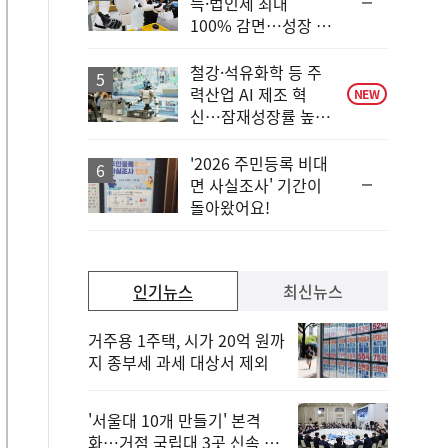
순
득·법인세 최대
위
100% 감면…성장 지
동
원 강화
일
철강·석유화학 등 주
력산업 AI 제조 혁
NEW
신…잠재성장률 높인
다
'2026 주민등록 비대
순
면 사실조사' 기간이
위
돌아왔어요!
동
일
인기뉴스
최신뉴스
거주용 1주택, 시가 20억 원까
지 종부세 과세 대상서 제외
'서울대 10개 만들기' 본격
화…거점 국립대 3곳 신속 선