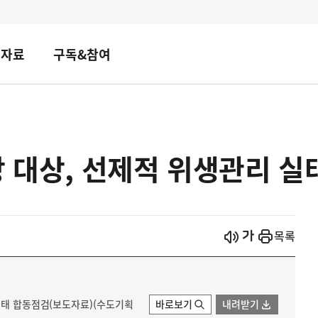
책자료
구독&참여
장 대상, 선제적 위생관리 
시작
열기
목록
 실태 합동점검(보도자료)(수도기획
바로보기
내려받기