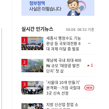
실시간 인기뉴스
08.08. 08:32 기준
세종시 행정수도 기능
순
완성 등 국토대전환 8
위
대 과제 이달 중 발표
동
일
해남에 국내 최대 400
1
㎿ 규모 '태양광 발전
단
단지' 첫 삽
계
상
승
'서울대 10개 만들기'
본격화…거점 국립대
NEW
3곳 신속 선정
지방 신산업 창업 소