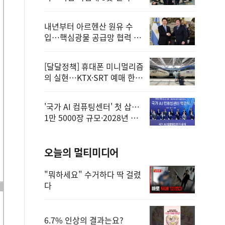
정
내년부터 아르헨산 원유 수
입…핵심광물 공급망 협력 체
계 마련
[달달정책] 휴대폰 미니멀리즘
의 실현…KTX·SRT 예매 한
번에 끝!
'국가 AI 컴퓨팅센터' 첫 삽…
1만 5000장 규모·2028년 완
공
오늘의 멀티미디어
"뭐하세요" 수거하다 딱 걸렸
다
6.7% 인상의 결과는요?