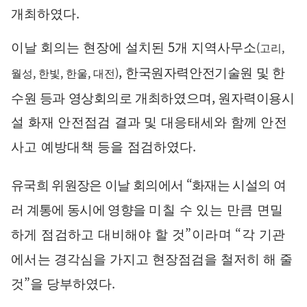
.
개최하였다
5
(
,
이날 회의는 현장에 설치된
개 지역사무소
고리
,
,
,
,
)
한국원자력안전기술원 및 한
월성
한빛
한울
대전
,
수원 등과 영상회의로 개최하였으며
원자력이용
시
설 화재 안전점검 결과 및 대응태세와 함께 안전
.
사고 예방대책 등을
점검하였다
“
유국희 위원장은 이날 회의에서
화재는 시설의 여
러 계통에 동시에 영향을
미칠 수 있는 만큼 면밀
”
“
하게 점검하고 대비해야 할 것
이라며
각 기관
에서는
경각심을 가지고 현장점검을 철저히 해 줄
”
.
것
을 당부하였다