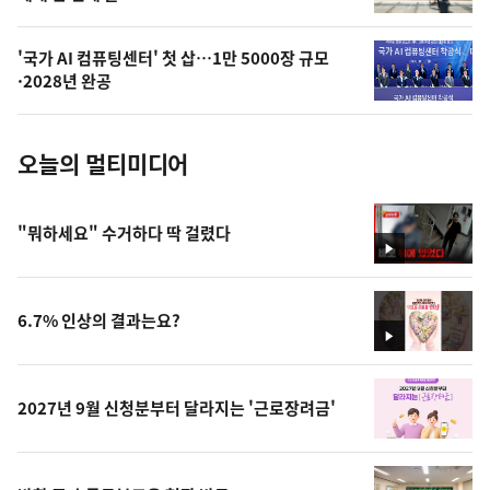
늘
의
'국가 AI 컴퓨팅센터' 첫 삽…1만 5000장 규모
사
·2028년 완공
진
오늘의 멀티미디어
"뭐하세요" 수거하다 딱 걸렸다
영
상
6.7% 인상의 결과는요?
영
상
2027년 9월 신청분부터 달라지는 '근로장려금'