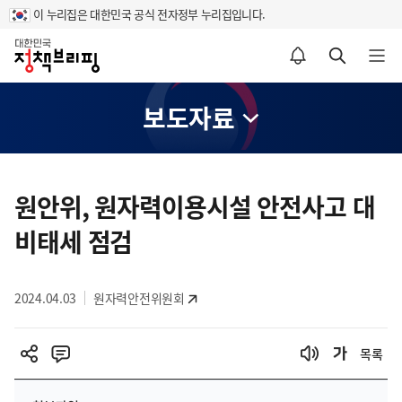
이 누리집은 대한민국 공식 전자정부 누리집입니다.
홈
알림설정 바로가기
검색 바로가기
메뉴 열기
보도자료
콘
텐
원안위, 원자력이용시설 안전사고 대
츠
비태세 점검
영
역
2024.04.03
원자력안전위원회
목록