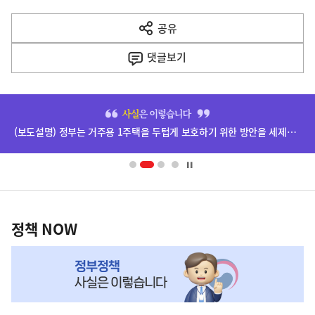
다
공유
열
음
기
댓글
보기
기
사
히
단
(보도설명) 정부는 거주용 1주택을 두텁게 보호하기 위한 방안을 세제개편안에 담았습니다.
배
너
영
정
역
책
정책 NOW
NOW,
MY
맞
춤