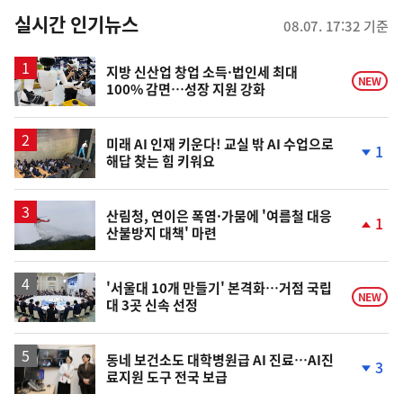
뉴
실시간 인기뉴스
08.07. 17:32 기준
스
지방 신산업 창업 소득·법인세 최대
NEW
100% 감면…성장 지원 강화
미래 AI 인재 키운다! 교실 밖 AI 수업으로
1
해답 찾는 힘 키워요
단
계
하
락
산림청, 연이은 폭염·가뭄에 '여름철 대응
1
산불방지 대책' 마련
단
계
상
승
'서울대 10개 만들기' 본격화…거점 국립
NEW
대 3곳 신속 선정
동네 보건소도 대학병원급 AI 진료…AI진
3
료지원 도구 전국 보급
단
계