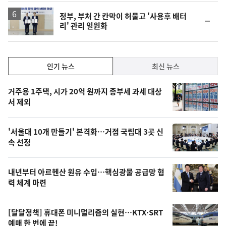
하
락
정부, 부처 간 칸막이 허물고 '사용후 배터
순
리' 관리 일원화
위
동
일
인
인기 뉴스
최신 뉴스
기,
인
기
최
거주용 1주택, 시가 20억 원까지 종부세 과세 대상
뉴
서 제외
신,
스
오
'서울대 10개 만들기' 본격화…거점 국립대 3곳 신
늘
속 선정
의
영
내년부터 아르헨산 원유 수입…핵심광물 공급망 협
상
력 체계 마련
,
오
[달달정책] 휴대폰 미니멀리즘의 실현…KTX·SRT
예매 한 번에 끝!