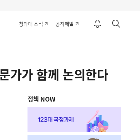
알
청와대 소식
공직메일
림
상
ON
세
검
색
전문가가 함께 논의한다
정책 NOW