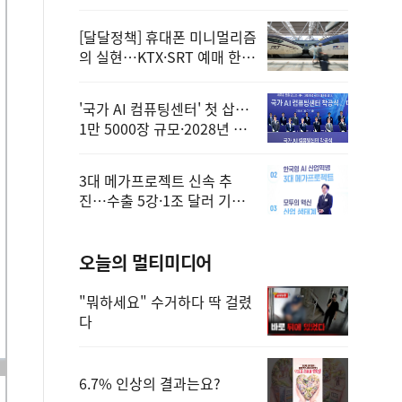
정
[달달정책] 휴대폰 미니멀리즘
의 실현…KTX·SRT 예매 한
번에 끝!
'국가 AI 컴퓨팅센터' 첫 삽…
1만 5000장 규모·2028년 완
공
3대 메가프로젝트 신속 추
진…수출 5강·1조 달러 기반
구축
오늘의 멀티미디어
"뭐하세요" 수거하다 딱 걸렸
다
6.7% 인상의 결과는요?