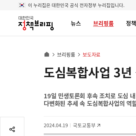
이 누리집은 대한민국 공식 전자정부 누리집입니다.
뉴스
브리핑룸
정
대
한
민
국
정
사
브리핑룸
보도자료
책
홈
브
이
으
도심복합사업 3년
콘
리
트
로
핑
텐
이
츠
동
영
19일 민생토론회 후속 조치로 도심 
경
다변화된 추세 속 도심복합사업의 역할
역
로
2024.04.19
국토교통부
공