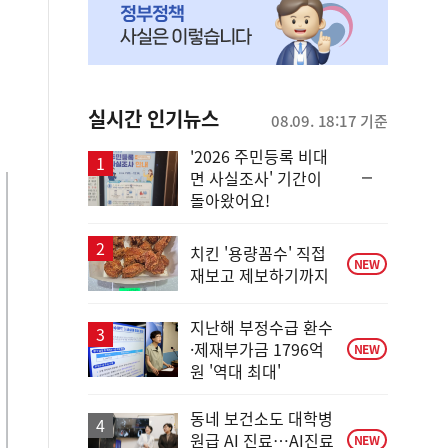
실시간 인기뉴스
08.09. 18:17 기준
'2026 주민등록 비대
순
면 사실조사' 기간이
위
돌아왔어요!
동
일
치킨 '용량꼼수' 직접
NEW
재보고 제보하기까지
지난해 부정수급 환수
·제재부가금 1796억
NEW
원 '역대 최대'
동네 보건소도 대학병
원급 AI 진료…AI진료
NEW