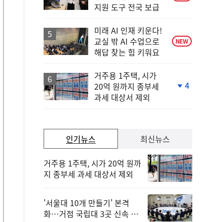
지원 도구 전국 보급
미래 AI 인재 키운다!
교실 밖 AI 수업으로
NEW
해답 찾는 힘 키워요
거주용 1주택, 시가
4
20억 원까지 종부세
단
과세 대상서 제외
계
하
락
인기뉴스
최신뉴스
거주용 1주택, 시가 20억 원까
지 종부세 과세 대상서 제외
'서울대 10개 만들기' 본격
화…거점 국립대 3곳 신속 선