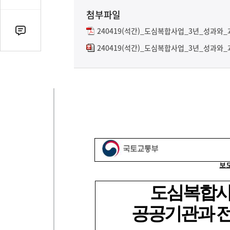
유
첨부파일
열
기
240419(석간)_도심복합사업_3년_성과와_
댓
글
240419(석간)_도심복합사업_3년_성과와_
수
(클
릭
시
댓
글
로
이
동)