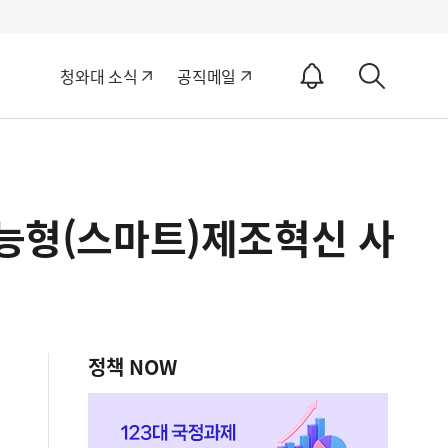
알
청와대 소식
공직메일
림
상
ON
세
검
색
지능형(스마트)제조혁신 사
정책 NOW