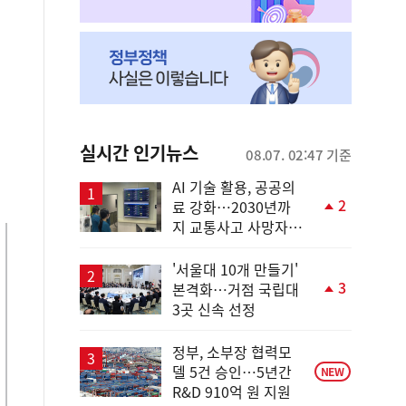
실시간 인기뉴스
08.07. 02:47 기준
AI 기술 활용, 공공의
2
료 강화…2030년까
단
지 교통사고 사망자
계
30%↓
상
승
'서울대 10개 만들기'
3
본격화…거점 국립대
단
3곳 신속 선정
계
상
승
정부, 소부장 협력모
델 5건 승인…5년간
NEW
R&D 910억 원 지원