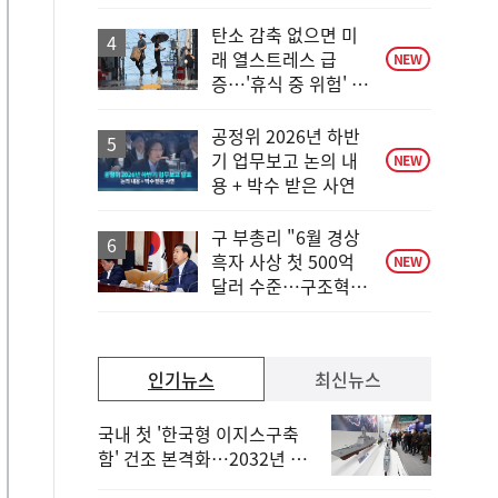
탄소 감축 없으면 미
래 열스트레스 급
NEW
증…'휴식 중 위험' 상
승
공정위 2026년 하반
기 업무보고 논의 내
NEW
용 + 박수 받은 사연
구 부총리 "6월 경상
흑자 사상 첫 500억
NEW
달러 수준…구조혁신
총력"
인기뉴스
최신뉴스
국내 첫 '한국형 이지스구축
함' 건조 본격화…2032년 해
군 인도