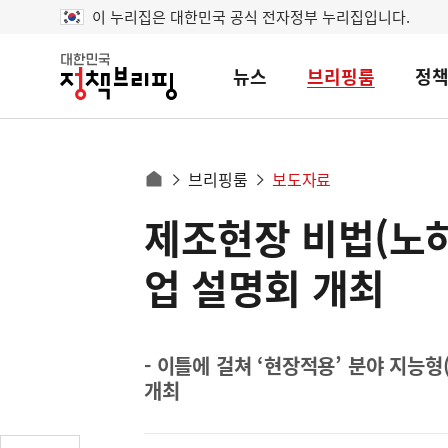
이 누리집은 대한민국 공식 전자정부 누리집입니다.
뉴스
브리핑룸
정
대
한
민
국
정
사
브리핑룸
보도자료
책
홈
브
이
으
제조현장 비법(노하
콘
리
트
로
핑
텐
이
업 설명회 개최
츠
동
영
경
역
로
- 이틀에 걸쳐 ‘현장적용’ 분야 지능
개최