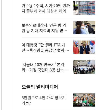
거주용 1주택, 시가 20억 원까
지 종부세 과세 대상서 제외
보훈의료대상자, 인근 병·의
원 등 치매 치료비 지원 받을
수 있어
이 대통령 "한-칠레 FTA 개
선…핵심광물 공급망 협력 더
욱 강화"
'서울대 10개 만들기' 본격
화…거점 국립대 3곳 신속 선
정
오늘의 멀티미디어
5만원으로 4인 가족 장보기
가능?