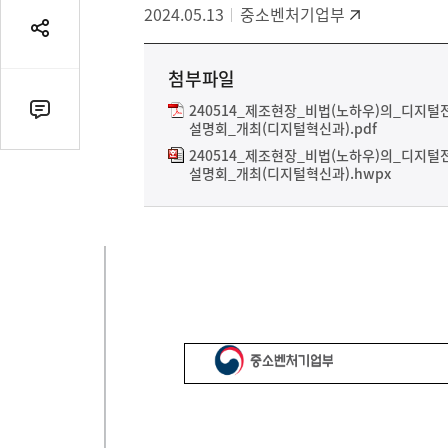
2024.05.13
중소벤처기업부
공
유
첨부파일
열
기
240514_제조현장_비법(노하우)의_디지털
댓
설명회_개최(디지털혁신과).pdf
글
240514_제조현장_비법(노하우)의_디지털
수
설명회_개최(디지털혁신과).hwpx
(클
릭
시
댓
글
로
이
동)