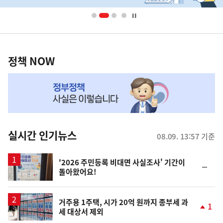
배
너
영
정
역
책
정책 NOW
NOW,
MY
맞
춤
뉴
실시간 인기뉴스
08.09. 13:57 기준
스
'2026 주민등록 비대면 사실조사' 기간이
순
돌아왔어요!
위
동
일
거주용 1주택, 시가 20억 원까지 종부세 과
1
세 대상서 제외
단