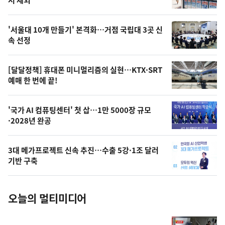
뉴
신,
스
오
'서울대 10개 만들기' 본격화…거점 국립대 3곳 신
늘
속 선정
의
영
[달달정책] 휴대폰 미니멀리즘의 실현…KTX·SRT
상
예매 한 번에 끝!
,
오
'국가 AI 컴퓨팅센터' 첫 삽…1만 5000장 규모
·2028년 완공
늘
의
3대 메가프로젝트 신속 추진…수출 5강·1조 달러
사
기반 구축
진
오늘의 멀티미디어