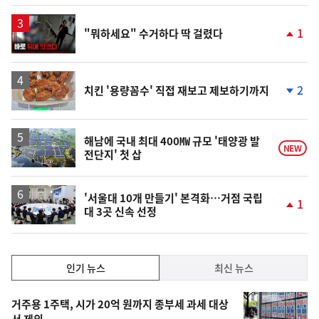
계
상
승
영
1
"뭐하세요" 수거하다 딱 걸렸다
상
단
계
상
승
2
치킨 '용량꼼수' 직접 재보고 제보하기까지
단
계
하
락
해남에 국내 최대 400㎿ 규모 '태양광 발
NEW
전단지' 첫 삽
'서울대 10개 만들기' 본격화…거점 국립
1
대 3곳 신속 선정
단
계
상
승
인
인기 뉴스
최신 뉴스
기,
인
기
최
거주용 1주택, 시가 20억 원까지 종부세 과세 대상
서 제외