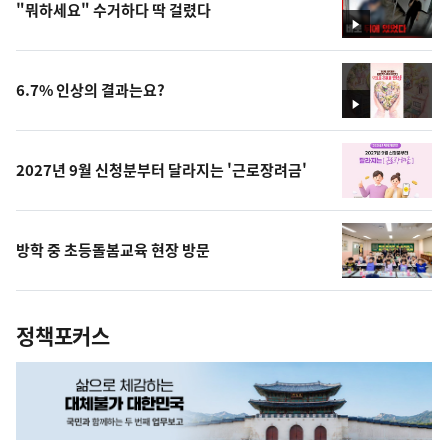
"뭐하세요" 수거하다 딱 걸렸다
영
상
6.7% 인상의 결과는요?
영
상
2027년 9월 신청분부터 달라지는 '근로장려금'
방학 중 초등돌봄교육 현장 방문
정책포커스