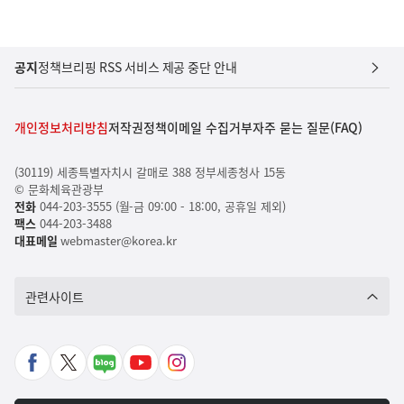
공지
정책브리핑 RSS 서비스 제공 중단 안내
개인정보처리방침
저작권정책
이메일 수집거부
자주 묻는 질문(FAQ)
(30119) 세종특별자치시 갈매로 388 정부세종청사 15동
© 문화체육관광부
전화
044-203-3555 (월-금 09:00 - 18:00, 공휴일 제외)
팩스
044-203-3488
대표메일
webmaster@korea.kr
관련사이트
페
X
네
유
인
이
바
이
튜
스