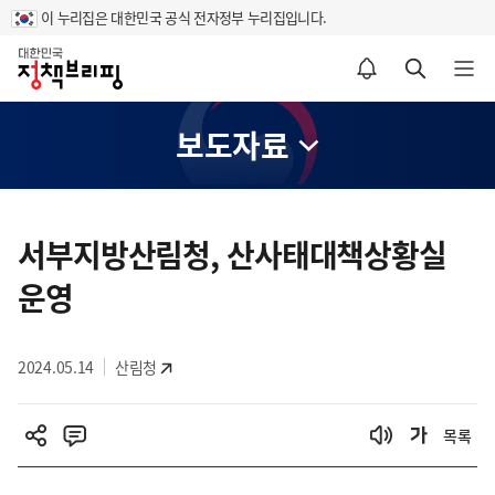
이 누리집은 대한민국 공식 전자정부 누리집입니다.
홈
알림설정 바로가기
검색 바로가기
메뉴 열기
보도자료
콘
텐
서부지방산림청, 산사태대책상황실
츠
운영
영
역
2024.05.14
산림청
목록