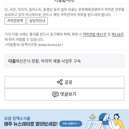
가능합니다.
단, 사진, 이미지, 일러스트, 동영상 등의 일부 자료는 문화체육관광부가 저작권 전부를
보유하고 있지 아니하므로, 반드시 해당 저작권자의 허락을 받으셔야 합니다.
저작권정책
담당자안내
기사 이용 시에는 출처를 반드시 표기해야 하며, 위반 시
저작권법 제37조
및
제138조
에 따라 처벌될 수 있습니다.
<자료출처=정책브리핑
www.korea.kr
>
이
기
다음
재산은닉 정황, 악의적 체불 사업주 구속
사
전
다
공유
열
음
기
댓글
보기
기
사
히
단