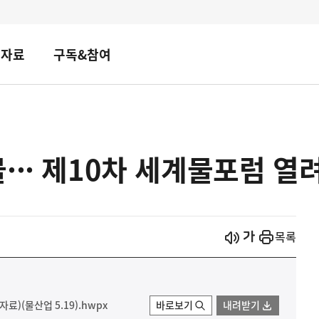
책자료
구독&참여
··· 제10차 세계물포럼 열
시작
열기
목록
)(물산업 5.19).hwpx
바로보기
내려받기