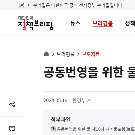
이 누리집은 대한민국 공식 전자정부 누리집입니다.
뉴스
브리핑룸
정
대
한
민
국
정
사
브리핑룸
보도자료
책
홈
브
이
으
공동번영을 위한 물
콘
리
트
로
핑
텐
이
츠
동
영
경
2024.05.19
환경부
역
로
공
유
첨부파일
열
기
공동번영을 위한 물 제10차 세계물포럼(보도자료
댓