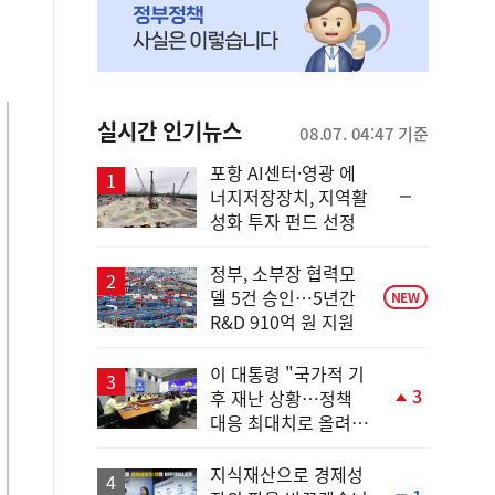
실시간 인기뉴스
08.07. 04:47 기준
포항 AI센터·영광 에
순
너지저장장치, 지역활
위
성화 투자 펀드 선정
동
일
정부, 소부장 협력모
델 5건 승인…5년간
NEW
R&D 910억 원 지원
이 대통령 "국가적 기
3
후 재난 상황…정책
단
대응 최대치로 올려
계
야"
상
승
지식재산으로 경제성