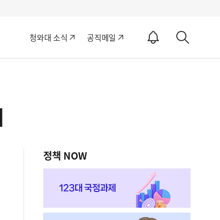
알
청와대 소식
공직메일
림
상
ON
세
검
색
려
정책 NOW