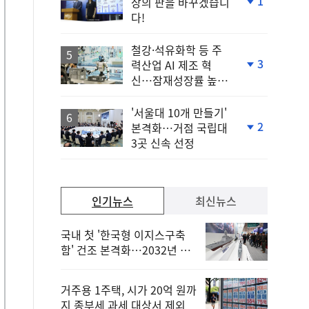
1
장의 판을 바꾸겠습니
단
다!
계
하
락
철강·석유화학 등 주
3
력산업 AI 제조 혁
단
신…잠재성장률 높인
계
다
하
락
'서울대 10개 만들기'
2
본격화…거점 국립대
단
3곳 신속 선정
계
하
락
인기뉴스
최신뉴스
국내 첫 '한국형 이지스구축
함' 건조 본격화…2032년 해
군 인도
거주용 1주택, 시가 20억 원까
지 종부세 과세 대상서 제외