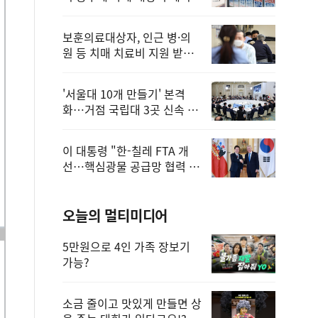
보훈의료대상자, 인근 병·의
원 등 치매 치료비 지원 받을
수 있어
'서울대 10개 만들기' 본격
화…거점 국립대 3곳 신속 선
정
이 대통령 "한-칠레 FTA 개
선…핵심광물 공급망 협력 더
욱 강화"
오늘의 멀티미디어
5만원으로 4인 가족 장보기
가능?
소금 줄이고 맛있게 만들면 상