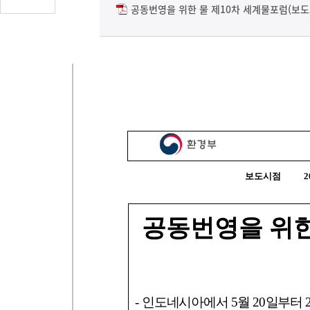
글
공동번영을 위한 물 제10차 세계물포럼(보도자료
수
(클
릭
시
댓
글
로
이
동)