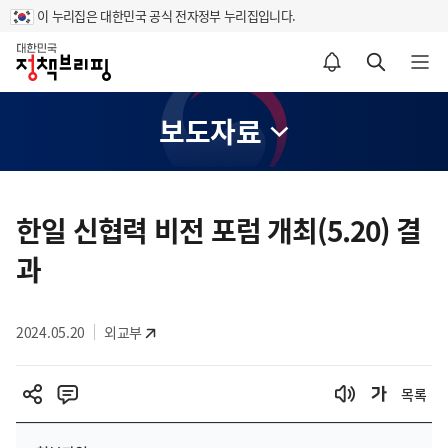
이 누리집은 대한민국 공식 전자정부 누리집입니다.
홈
알림설정 바로가기
검색 바로가기
메뉴 열기
보도자료
콘
텐
한일 신협력 비전 포럼 개최(5.20) 결
츠
과
영
역
2024.05.20
외교부
목록