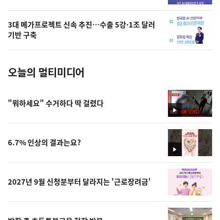
늘
의
3대 메가프로젝트 신속 추진…수출 5강·1조 달러
사
기반 구축
진
오늘의 멀티미디어
"뭐하세요" 수거하다 딱 걸렸다
영
상
6.7% 인상의 결과는요?
영
상
2027년 9월 신청분부터 달라지는 '근로장려금'