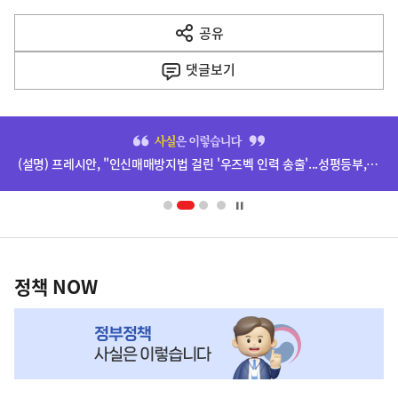
다
공유
열
음
기
댓글
보기
기
사
히
단
(설명) 프레시안, "인신매매방지법 걸린 '우즈벡 인력 송출'...성평등부,노동·법무부에 개선 요청" 관련
배
너
영
정
역
책
정책 NOW
NOW,
MY
맞
춤