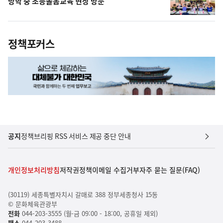
방학 중 초등돌봄교육 현장 방문
정책포커스
공지
정책브리핑 RSS 서비스 제공 중단 안내
개인정보처리방침
저작권정책
이메일 수집거부
자주 묻는 질문(FAQ)
(30119) 세종특별자치시 갈매로 388 정부세종청사 15동
© 문화체육관광부
전화
044-203-3555 (월-금 09:00 - 18:00, 공휴일 제외)
팩스
044-203-3488