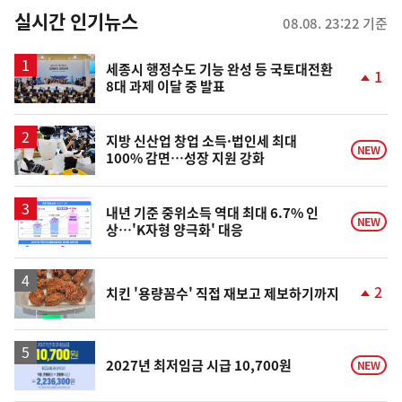
뉴
실시간 인기뉴스
08.08. 23:22 기준
스
세종시 행정수도 기능 완성 등 국토대전환
1
8대 과제 이달 중 발표
단
계
상
승
지방 신산업 창업 소득·법인세 최대
NEW
100% 감면…성장 지원 강화
내년 기준 중위소득 역대 최대 6.7% 인
NEW
상…'K자형 양극화' 대응
2
치킨 '용량꼼수' 직접 재보고 제보하기까지
단
계
상
승
2027년 최저임금 시급 10,700원
NEW