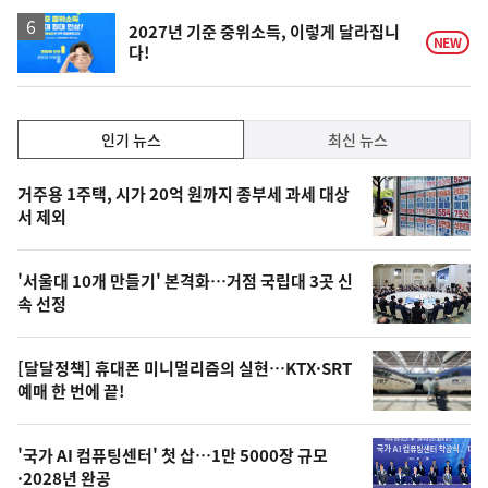
2027년 기준 중위소득, 이렇게 달라집니
NEW
다!
인
인기 뉴스
최신 뉴스
기,
인
기
최
거주용 1주택, 시가 20억 원까지 종부세 과세 대상
뉴
서 제외
신,
스
오
'서울대 10개 만들기' 본격화…거점 국립대 3곳 신
늘
속 선정
의
영
[달달정책] 휴대폰 미니멀리즘의 실현…KTX·SRT
상
예매 한 번에 끝!
,
오
'국가 AI 컴퓨팅센터' 첫 삽…1만 5000장 규모
·2028년 완공