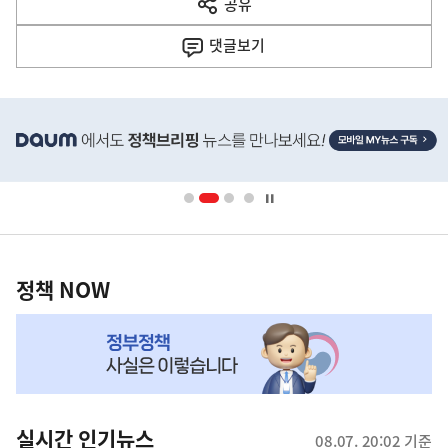
공유
열
음
기
댓글
보기
기
사
히
단
배
너
영
정
역
책
정책 NOW
NOW,
MY
맞
춤
뉴
실시간 인기뉴스
08.07. 20:02 기준