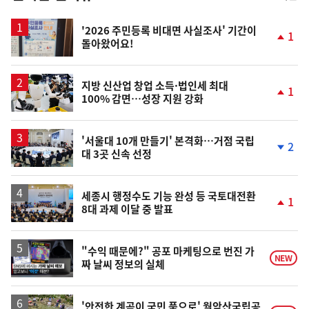
스
'2026 주민등록 비대면 사실조사' 기간이
1
돌아왔어요!
단
계
상
승
지방 신산업 창업 소득·법인세 최대
1
100% 감면…성장 지원 강화
단
계
상
승
'서울대 10개 만들기' 본격화…거점 국립
2
대 3곳 신속 선정
단
계
하
락
세종시 행정수도 기능 완성 등 국토대전환
1
8대 과제 이달 중 발표
단
계
상
승
영
"수익 때문에?" 공포 마케팅으로 번진 가
NEW
짜 날씨 정보의 실체
상
'안전한 계곡이 국민 품으로' 월악산국립공