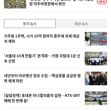
NEW
원 덕주야영장에서 확인
인
인기 뉴스
최신 뉴스
기,
인
기
최
거주용 1주택, 시가 20억 원까지 종부세 과세 대상
뉴
서 제외
신,
스
오
'서울대 10개 만들기' 본격화…거점 국립대 3곳 신
늘
속 선정
의
영
내년부터 아르헨산 원유 수입…핵심광물 공급망 협
상
력 체계 마련
,
오
[달달정책] 휴대폰 미니멀리즘의 실현…KTX·SRT
예매 한 번에 끝!
늘