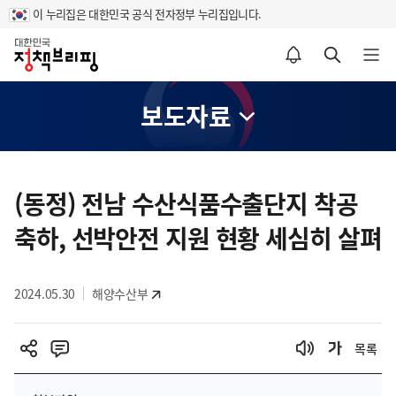
이 누리집은 대한민국 공식 전자정부 누리집입니다.
홈
알림설정 바로가기
검색 바로가기
메뉴 열기
보도자료
콘
텐
(동정) 전남 수산식품수출단지 착공
츠
축하, 선박안전 지원 현황 세심히 살펴
영
역
2024.05.30
해양수산부
목록