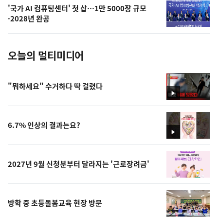
의
'국가 AI 컴퓨팅센터' 첫 삽…1만 5000장 규모
사
·2028년 완공
진
오늘의 멀티미디어
"뭐하세요" 수거하다 딱 걸렸다
영
상
6.7% 인상의 결과는요?
영
상
2027년 9월 신청분부터 달라지는 '근로장려금'
방학 중 초등돌봄교육 현장 방문