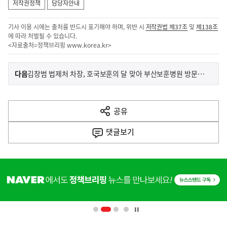
저작권정책
담당자안내
기사 이용 시에는 출처를 반드시 표기해야 하며, 위반 시
저작권법 제37조
및
제138조
에 따라 처벌될 수 있습니다.
<자료출처=정책브리핑
www.korea.kr
>
이
기
다음
김창범 법제처 차장, 호국보훈의 달 맞아 부산보훈병원 방문하여 환자 및 의료진 격려
사
전
다
공유
열
음
기
댓글
보기
기
사
히
단
배
너
영