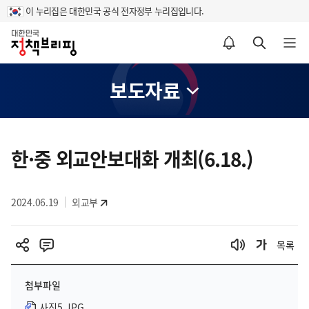
이 누리집은 대한민국 공식 전자정부 누리집입니다.
홈
알림설정 바로가기
검색 바로가기
메뉴 열기
보도자료
콘
텐
한·중 외교안보대화 개최(6.18.)
츠
영
2024.06.19
외교부
역
목록
첨부파일
사진5.JPG