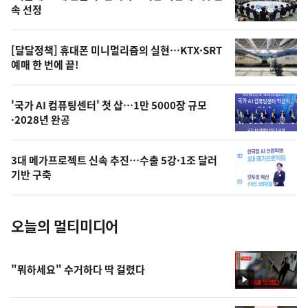
늘
속 선정
의
영
[달달정책] 휴대폰 미니멀리즘의 실현…KTX·SRT
상
예매 한 번에 끝!
,
오
'국가 AI 컴퓨팅센터' 첫 삽…1만 5000장 규모
·2028년 완공
늘
의
3대 메가프로젝트 신속 추진…수출 5강·1조 달러
사
기반 구축
진
오늘의 멀티미디어
"뭐하세요" 수거하다 딱 걸렸다
영
상