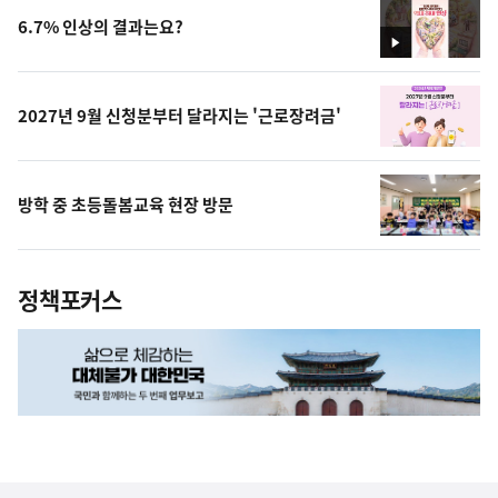
6.7% 인상의 결과는요?
영
상
2027년 9월 신청분부터 달라지는 '근로장려금'
방학 중 초등돌봄교육 현장 방문
정책포커스