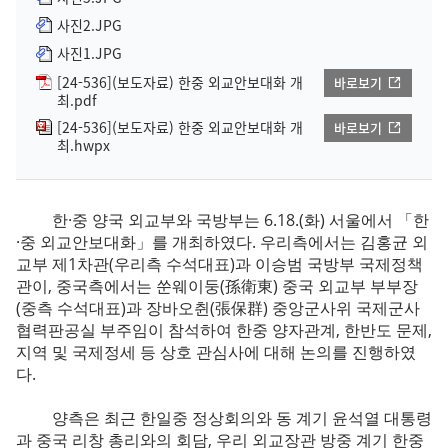
사진2.JPG
사진1.JPG
[24-536](보도자료) 한중 외교안보대화 개
바로보기
최.pdf
[24-536](보도자료) 한중 외교안보대화 개
바로보기
최.hwpx
한·중 양국 외교부와 국방부는 6.18.(화) 서울에서 「한
·중 외교안보대화」를 개최하였다. 우리측에서는 김홍균 외
교부 제1차관(우리측 수석대표)과 이승범 국방부 국제정책
관이, 중국측에서는 쑨웨이둥(孫衛東) 중국 외교부 부부장
(중측 수석대표)과 장바오췬(張保群) 중앙군사위 국제군사
협력판공실 부주임이 참석하여 한중 양자관계, 한반도 문제,
지역 및 국제정세 등 상호 관심사에 대해 논의를 진행하였
다.
양측은 최근 한일중 정상회의와 동 계기 윤석열 대통령
과 중국 리창 총리와의 회담, 우리 외교장관 방중 계기 한중