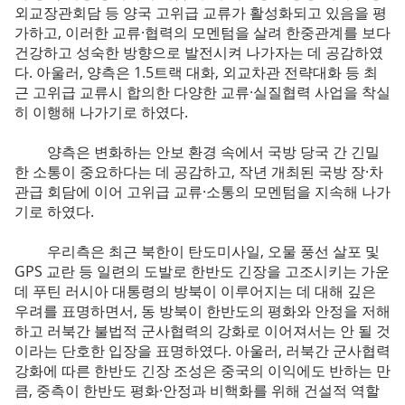
외교장관회담 등 양국 고위급 교류가 활성화되고 있음을 평
가하고, 이러한 교류·협력의 모멘텀을 살려 한중관계를 보다
건강하고 성숙한 방향으로 발전시켜 나가자는 데 공감하였
다. 아울러, 양측은 1.5트랙 대화, 외교차관 전략대화 등 최
근 고위급 교류시 합의한 다양한 교류·실질협력 사업을 착실
히 이행해 나가기로 하였다.
양측은 변화하는 안보 환경 속에서 국방 당국 간 긴밀
한 소통이 중요하다는 데 공감하고, 작년 개최된 국방 장·차
관급 회담에 이어 고위급 교류·소통의 모멘텀을 지속해 나가
기로 하였다.
우리측은 최근 북한이 탄도미사일, 오물 풍선 살포 및
GPS 교란 등 일련의 도발로 한반도 긴장을 고조시키는 가운
데 푸틴 러시아 대통령의 방북이 이루어지는 데 대해 깊은
우려를 표명하면서, 동 방북이 한반도의 평화와 안정을 저해
하고 러북간 불법적 군사협력의 강화로 이어져서는 안 될 것
이라는 단호한 입장을 표명하였다. 아울러, 러북간 군사협력
강화에 따른 한반도 긴장 조성은 중국의 이익에도 반하는 만
큼, 중측이 한반도 평화·안정과 비핵화를 위해 건설적 역할