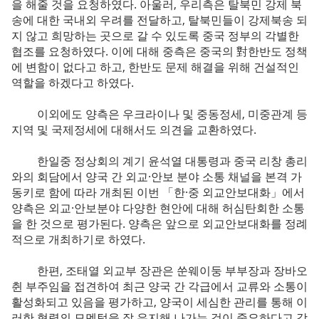
을 해줄 것을 요청하였다. 아울러, 우리측은 탈북민 강제 북
송에 대한 국내외 우려를 전달하고, 탈북민들이 강제북송 되
지 않고 희망하는 곳으로 갈 수 있도록 중국 정부의 각별한
협조를 요청하였다. 이에 대해 중측은 중국의 對한반도 정책
에 변함이 없다고 하고, 한반도 문제 해결을 위해 건설적인
역할을 하겠다고 하였다.
이외에도 양측은 우크라이나 및 중동정세, 미중관계 등
지역 및 국제정세에 대해서도 의견을 교환하였다.
한일중 정상회의 계기 윤석열 대통령과 중국 리창 총리
와의 회담에서 양국 간 외교·안보 분야 소통 채널을 본격 가
동키로 함에 따라 개최된 이번 「한·중 외교안보대화」에서
양측은 외교·안보분야 다양한 현안에 대해 허심탄회한 소통
을 한 것으로 평가된다. 양측은 앞으로 외교안보대화를 정례
적으로 개최하기로 하였다.
한편, 조태열 외교부 장관은 쑨웨이둥 부부장과 장바오
췬 부주임을 접견하여 최근 양국 간 각급에서 교류와 소통이
활성화되고 있음을 평가하고, 양국이 세심한 관리를 통해 이
러한 협력의 모멘텀을 잘 유지해 나가는 것이 중요하다고 강