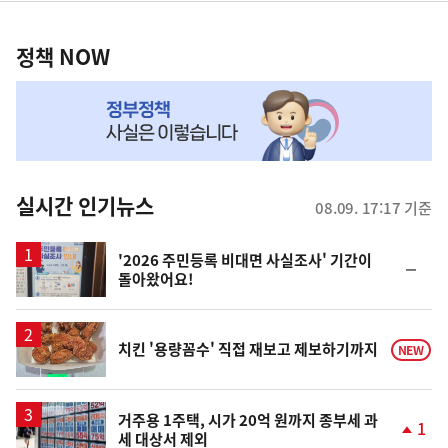
정
역
책
정책 NOW
NOW,
MY
맞
춤
뉴
실시간 인기뉴스
08.09. 17:17 기준
스
'2026 주민등록 비대면 사실조사' 기간이
순
돌아왔어요!
위
동
일
치킨 '용량꼼수' 직접 재보고 제보하기까지
NEW
거주용 1주택, 시가 20억 원까지 종부세 과
1
세 대상서 제외
단