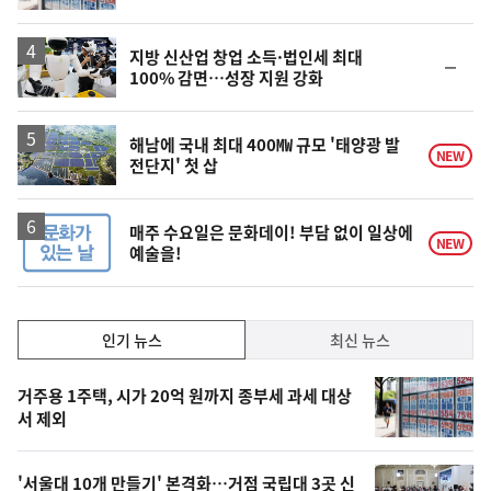
계
상
승
지방 신산업 창업 소득·법인세 최대
순
100% 감면…성장 지원 강화
위
동
일
해남에 국내 최대 400㎿ 규모 '태양광 발
NEW
전단지' 첫 삽
매주 수요일은 문화데이! 부담 없이 일상에
NEW
예술을!
인
인기 뉴스
최신 뉴스
기,
인
기
최
거주용 1주택, 시가 20억 원까지 종부세 과세 대상
뉴
서 제외
신,
스
오
'서울대 10개 만들기' 본격화…거점 국립대 3곳 신