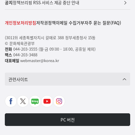
공지
정책브리핑 RSS 서비스 제공 중단 안내
개인정보처리방침
저작권정책
이메일 수집거부
자주 묻는 질문(FAQ)
(30119) 세종특별자치시 갈매로 388 정부세종청사 15동
© 문화체육관광부
전화
044-203-3555 (월-금 09:00 - 18:00, 공휴일 제외)
팩스
044-203-3488
대표메일
webmaster@korea.kr
관련사이트
페
X
네
유
인
이
바
이
튜
스
스
로
버
브
타
PC 버전
북
가
포
바
그
바
기
스
로
램