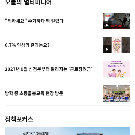
오늘의 멀티미디어
"뭐하세요" 수거하다 딱 걸렸다
영
상
6.7% 인상의 결과는요?
영
상
2027년 9월 신청분부터 달라지는 '근로장려금'
방학 중 초등돌봄교육 현장 방문
정책포커스