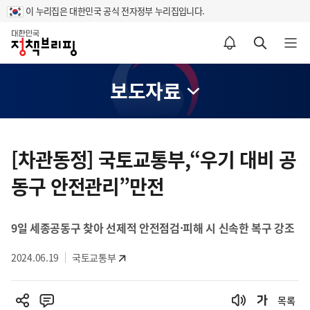
이 누리집은 대한민국 공식 전자정부 누리집입니다.
홈
알림설정 바로가기
검색 바로가기
메뉴 열기
보도자료
콘
텐
[차관동정] 국토교통부,“우기 대비 공
츠
동구 안전관리”만전
영
역
9일 세종공동구 찾아 선제적 안전점검·피해 시 신속한 복구 강조
2024.06.19
국토교통부
목록