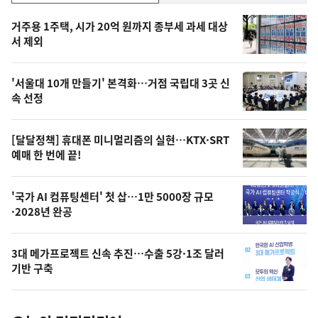
기,
인
기
최
거주용 1주택, 시가 20억 원까지 종부세 과세 대상
뉴
서 제외
신,
스
오
'서울대 10개 만들기' 본격화…거점 국립대 3곳 신
늘
속 선정
의
영
[달달정책] 휴대폰 미니멀리즘의 실현…KTX·SRT
상
예매 한 번에 끝!
,
오
'국가 AI 컴퓨팅센터' 첫 삽…1만 5000장 규모
·2028년 완공
늘
의
3대 메가프로젝트 신속 추진…수출 5강·1조 달러
사
기반 구축
진