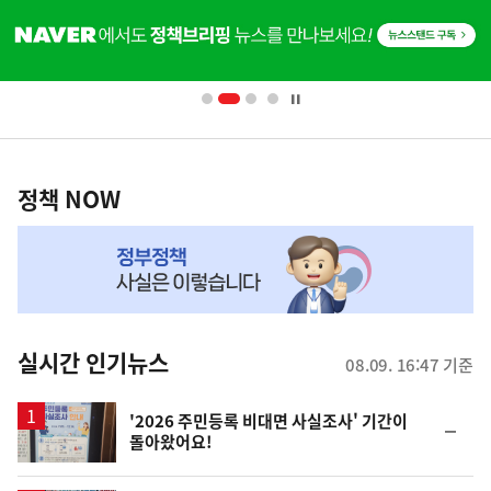
히
단
배
너
영
정
역
책
정책 NOW
NOW,
MY
맞
춤
뉴
실시간 인기뉴스
08.09. 16:47 기준
스
'2026 주민등록 비대면 사실조사' 기간이
순
돌아왔어요!
위
동
일