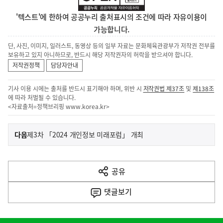
'텍스트'에 한하여 공공누리 출처표시의 조건에 따라 자유이용이
가능합니다.
단, 사진, 이미지, 일러스트, 동영상 등의 일부 자료는 문화체육관광부가 저작권 전부를
보유하고 있지 아니하므로, 반드시 해당 저작권자의 허락을 받으셔야 합니다.
저작권정책
담당자안내
기사 이용 시에는 출처를 반드시 표기해야 하며, 위반 시
저작권법 제37조
및
제138조
에 따라 처벌될 수 있습니다.
<자료출처=정책브리핑
www.korea.kr
>
이
기
다음
제3차 「2024 개인정보 미래포럼」 개최
사
전
다
공유
열
음
기
댓글
보기
기
사