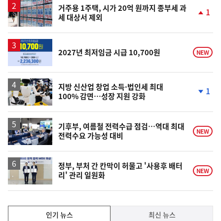
거주용 1주택, 시가 20억 원까지 종부세 과
1
세 대상서 제외
단
계
상
승
2027년 최저임금 시급 10,700원
NEW
지방 신산업 창업 소득·법인세 최대
1
100% 감면…성장 지원 강화
단
계
하
락
기후부, 여름철 전력수급 점검…역대 최대
NEW
전력수요 가능성 대비
정부, 부처 간 칸막이 허물고 '사용후 배터
NEW
리' 관리 일원화
인
인기 뉴스
최신 뉴스