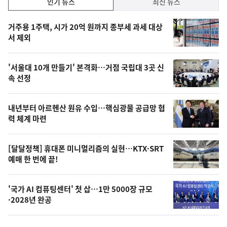
인기 뉴스
최신 뉴스
기,
인
기
최
거주용 1주택, 시가 20억 원까지 종부세 과세 대상
뉴
서 제외
신,
스
오
'서울대 10개 만들기' 본격화…거점 국립대 3곳 신
늘
속 선정
의
영
내년부터 아르헨산 원유 수입…핵심광물 공급망 협
상
력 체계 마련
,
오
[달달정책] 휴대폰 미니멀리즘의 실현…KTX·SRT
예매 한 번에 끝!
늘
의
'국가 AI 컴퓨팅센터' 첫 삽…1만 5000장 규모
사
·2028년 완공
진