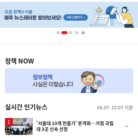
히
단
배
너
영
정
역
책
정책 NOW
NOW,
MY
맞
춤
뉴
실시간 인기뉴스
08.07. 23:07 기준
스
'서울대 10개 만들기' 본격화…거점 국립
순
대 3곳 신속 선정
위
동