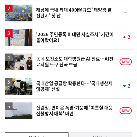
일
해남에 국내 최대 400㎿ 규모 '태양광 발
순
전단지' 첫 삽
위
동
일
'2026 주민등록 비대면 사실조사' 기간이
2
돌아왔어요!
단
계
상
승
동네 보건소도 대학병원급 AI 진료…AI진
NEW
료지원 도구 전국 보급
국내산업 공급망 확충한다…'국내생산세
2
액공제' 신설
단
계
하
락
산림청, 연이은 폭염·가뭄에 '여름철 대응
NEW
산불방지 대책' 마련
인