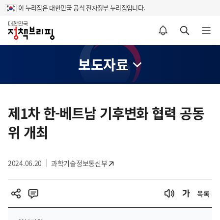
이 누리집은 대한민국 공식 전자정부 누리집입니다.
홈
알림설정 바로가기
검색 바로가기
메뉴 열기
보도자료
콘
텐
제1차 한-베트남 기후변화 협력 공동
츠
위 개최
영
역
2024.06.20
과학기술정보통신부
목록