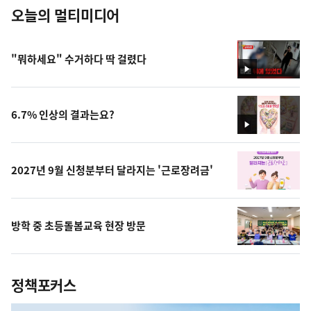
오늘의 멀티미디어
"뭐하세요" 수거하다 딱 걸렸다
영
상
6.7% 인상의 결과는요?
영
상
2027년 9월 신청분부터 달라지는 '근로장려금'
방학 중 초등돌봄교육 현장 방문
정책포커스