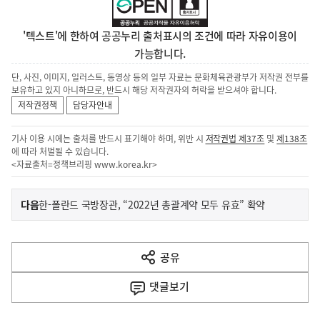
'텍스트'에 한하여 공공누리 출처표시의 조건에 따라 자유이용이
가능합니다.
단, 사진, 이미지, 일러스트, 동영상 등의 일부 자료는 문화체육관광부가 저작권 전부를
보유하고 있지 아니하므로, 반드시 해당 저작권자의 허락을 받으셔야 합니다.
저작권정책
담당자안내
기사 이용 시에는 출처를 반드시 표기해야 하며, 위반 시
저작권법 제37조
및
제138조
에 따라 처벌될 수 있습니다.
<자료출처=정책브리핑
www.korea.kr
>
이
기
다음
한-폴란드 국방장관, “2022년 총괄계약 모두 유효” 확약
사
전
다
공유
열
음
기
댓글
보기
기
사