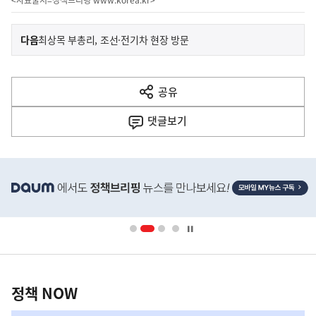
이
기
다음
최상목 부총리, 조선·전기차 현장 방문
사
전
다
공유
열
음
기
댓글
보기
기
사
히
단
배
너
영
정
역
책
정책 NOW
NOW,