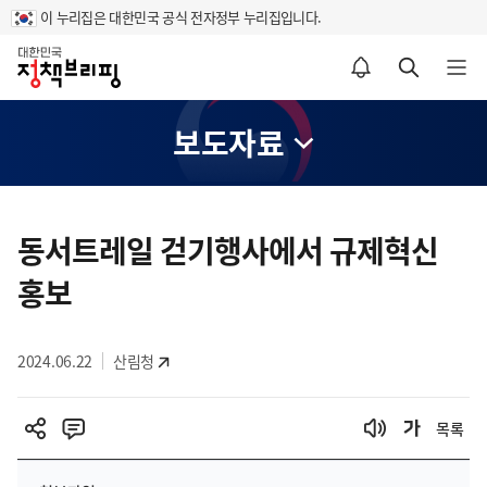
이 누리집은 대한민국 공식 전자정부 누리집입니다.
홈
알림설정 바로가기
검색 바로가기
메뉴 열기
보도자료
콘
텐
동서트레일 걷기행사에서 규제혁신
츠
홍보
영
역
2024.06.22
산림청
목록