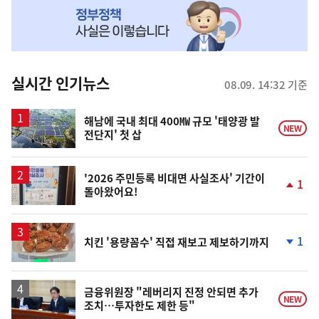
MY
맞
춤
뉴
실시간 인기뉴스
08.09. 14:32 기준
스
해남에 국내 최대 400㎿ 규모 '태양광 발
NEW
전단지' 첫 삽
'2026 주민등록 비대면 사실조사' 기간이
1
돌아왔어요!
단
계
상
승
1
치킨 '용량꼼수' 직접 재보고 제보하기까지
단
계
하
락
금융위원장 "레버리지 진정 안되면 추가
NEW
조치…투자한도 제한 등"