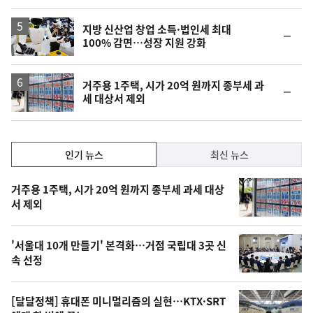
지방 신산업 창업 소득·법인세 최대
순
100% 감면…성장 지원 강화
위
동
일
거주용 1주택, 시가 20억 원까지 종부세 과
순
세 대상서 제외
위
동
일
인
인기 뉴스
최신 뉴스
기,
인
기
최
거주용 1주택, 시가 20억 원까지 종부세 과세 대상
뉴
서 제외
신,
스
오
'서울대 10개 만들기' 본격화…거점 국립대 3곳 신
늘
속 선정
의
영
[달달정책] 휴대폰 미니멀리즘의 실현…KTX·SRT