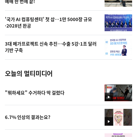
상
예매 한 번에 끝!
,
오
'국가 AI 컴퓨팅센터' 첫 삽…1만 5000장 규모
·2028년 완공
늘
의
3대 메가프로젝트 신속 추진…수출 5강·1조 달러
사
기반 구축
진
오늘의 멀티미디어
"뭐하세요" 수거하다 딱 걸렸다
영
상
6.7% 인상의 결과는요?
영
상