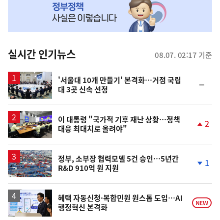
MY
맞
춤
뉴
실시간 인기뉴스
08.07. 02:17 기준
스
'서울대 10개 만들기' 본격화…거점 국립
순
대 3곳 신속 선정
위
동
일
이 대통령 "국가적 기후 재난 상황…정책
2
대응 최대치로 올려야"
단
계
상
승
정부, 소부장 협력모델 5건 승인…5년간
1
R&D 910억 원 지원
단
계
하
락
혜택 자동신청·복합민원 원스톱 도입…AI
NEW
행정혁신 본격화