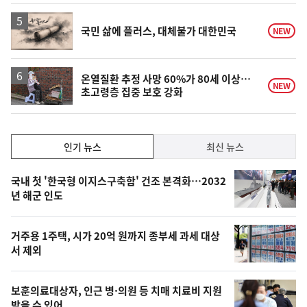
영
국민 삶에 플러스, 대체불가 대한민국
NEW
상
온열질환 추정 사망 60%가 80세 이상…
NEW
초고령층 집중 보호 강화
인
인기 뉴스
최신 뉴스
기,
인
기
최
국내 첫 '한국형 이지스구축함' 건조 본격화…2032
뉴
년 해군 인도
신,
스
오
거주용 1주택, 시가 20억 원까지 종부세 과세 대상
늘
서 제외
의
영
보훈의료대상자, 인근 병·의원 등 치매 치료비 지원
받을 수 있어