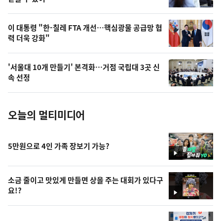
상
,
오
이 대통령 "한-칠레 FTA 개선…핵심광물 공급망 협
력 더욱 강화"
늘
의
'서울대 10개 만들기' 본격화…거점 국립대 3곳 신
사
속 선정
진
오늘의 멀티미디어
5만원으로 4인 가족 장보기 가능?
영
상
소금 줄이고 맛있게 만들면 상을 주는 대회가 있다구
요!?
영
상