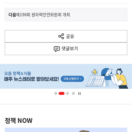
이
기
다음
제196회 원자력안전위원회 개최
사
전
다
공유
열
음
기
댓글
보기
기
사
히
단
배
너
영
정
역
책
정책 NOW
NOW,