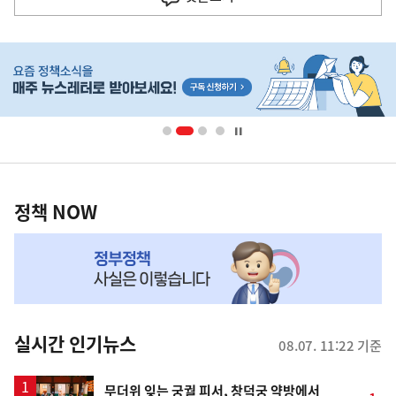
기
사
히
단
배
너
영
정
역
책
정책 NOW
NOW,
MY
맞
춤
뉴
실시간 인기뉴스
08.07. 11:22 기준
스
무더위 잊는 궁궐 피서, 창덕궁 약방에서