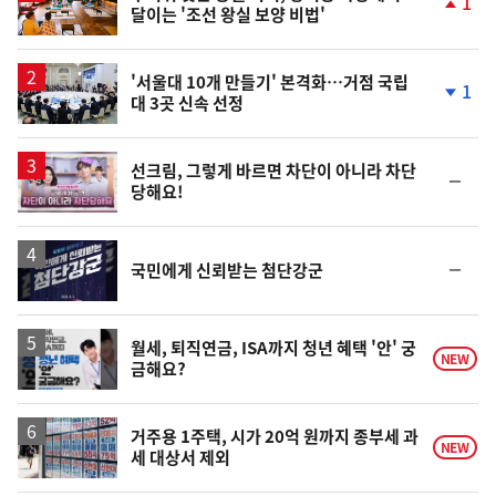
1
달이는 '조선 왕실 보양 비법'
단
계
상
승
'서울대 10개 만들기' 본격화…거점 국립
1
대 3곳 신속 선정
단
계
하
락
영
선크림, 그렇게 바르면 차단이 아니라 차단
순
당해요!
상
위
동
일
순
국민에게 신뢰받는 첨단강군
위
동
일
월세, 퇴직연금, ISA까지 청년 혜택 '안' 궁
NEW
금해요?
거주용 1주택, 시가 20억 원까지 종부세 과
NEW
세 대상서 제외