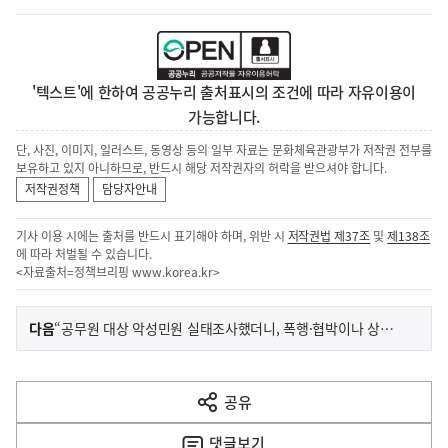
'텍스트'에 한하여 공공누리 출처표시의 조건에 따라 자유이용이
가능합니다.
단, 사진, 이미지, 일러스트, 동영상 등의 일부 자료는 문화체육관광부가 저작권 전부를
보유하고 있지 아니하므로, 반드시 해당 저작권자의 허락을 받으셔야 합니다.
저작권정책
담당자안내
기사 이용 시에는 출처를 반드시 표기해야 하며, 위반 시
저작권법 제37조
및
제138조
에 따라 처벌될 수 있습니다.
<자료출처=정책브리핑
www.korea.kr
>
이
기
다음
“공무원 대상 악성민원 실태조사했더니, 폭행·협박이나 상습·반복 민원 90% 육박…”
사
전
다
공유
열
음
기
댓글
보기