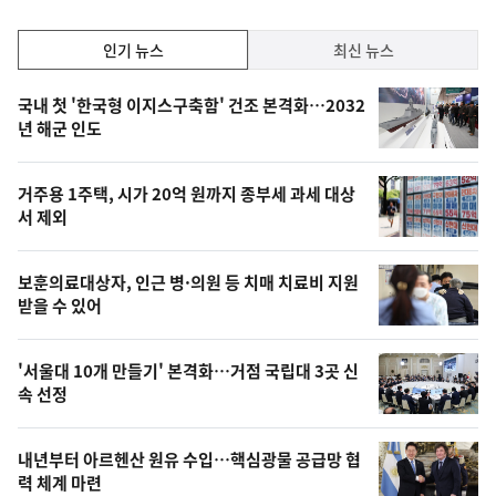
인
인기 뉴스
최신 뉴스
기,
인
기
최
국내 첫 '한국형 이지스구축함' 건조 본격화…2032
뉴
년 해군 인도
신,
스
오
거주용 1주택, 시가 20억 원까지 종부세 과세 대상
늘
서 제외
의
영
보훈의료대상자, 인근 병·의원 등 치매 치료비 지원
상
받을 수 있어
,
오
'서울대 10개 만들기' 본격화…거점 국립대 3곳 신
속 선정
늘
의
내년부터 아르헨산 원유 수입…핵심광물 공급망 협
사
력 체계 마련