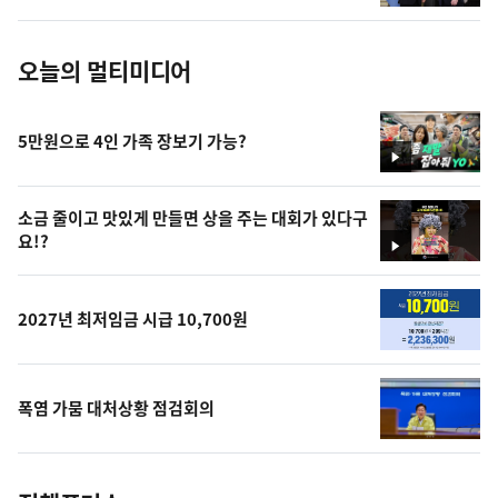
진
오늘의 멀티미디어
5만원으로 4인 가족 장보기 가능?
영
상
소금 줄이고 맛있게 만들면 상을 주는 대회가 있다구
요!?
영
상
2027년 최저임금 시급 10,700원
폭염 가뭄 대처상황 점검회의