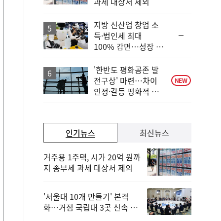
과세 대상서 제외
계
하
락
지방 신산업 창업 소
순
득·법인세 최대
위
100% 감면…성장 지
동
원 강화
일
'한반도 평화공존 발
전구상' 마련…차이
NEW
인정·갈등 평화적 해
결
인기뉴스
최신뉴스
거주용 1주택, 시가 20억 원까
지 종부세 과세 대상서 제외
'서울대 10개 만들기' 본격
화…거점 국립대 3곳 신속 선
정