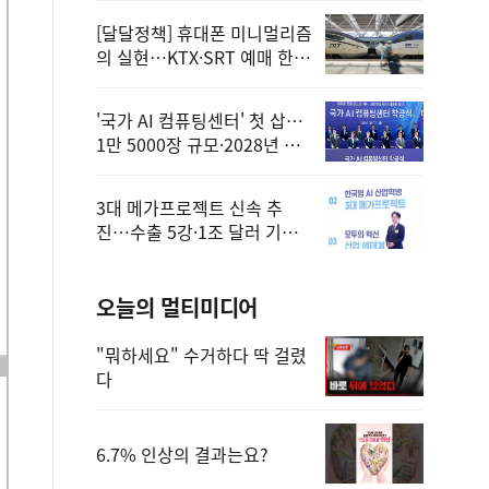
[달달정책] 휴대폰 미니멀리즘
의 실현…KTX·SRT 예매 한
번에 끝!
'국가 AI 컴퓨팅센터' 첫 삽…
1만 5000장 규모·2028년 완
공
3대 메가프로젝트 신속 추
진…수출 5강·1조 달러 기반
구축
오늘의 멀티미디어
"뭐하세요" 수거하다 딱 걸렸
다
6.7% 인상의 결과는요?