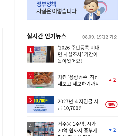
실시간 인기뉴스
08.09. 19:12 기준
'2026 주민등록 비대
순
면 사실조사' 기간이
위
돌아왔어요!
동
일
치킨 '용량꼼수' 직접
2
재보고 제보하기까지
단
계
상
승
2027년 최저임금 시
NEW
급 10,700원
거주용 1주택, 시가
2
20억 원까지 종부세
단