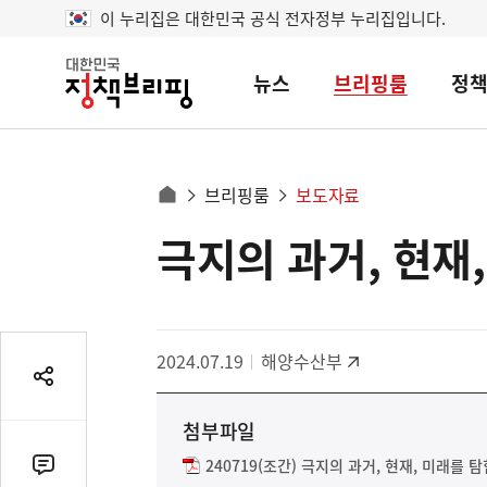
이 누리집은 대한민국 공식 전자정부 누리집입니다.
뉴스
브리핑룸
정
대
한
민
국
정
사
브리핑룸
보도자료
책
홈
브
이
으
극지의 과거, 현재
콘
리
트
로
핑
텐
이
츠
동
영
경
2024.07.19
해양수산부
역
로
공
유
첨부파일
열
기
240719(조간) 극지의 과거, 현재, 미래를 
댓