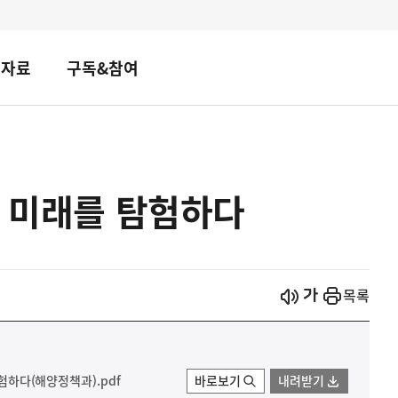
책자료
구독&참여
, 미래를 탐험하다
시작
열기
목록
탐험하다(해양정책과).pdf
바로보기
내려받기