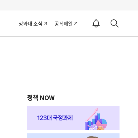
알
청와대 소식
공직메일
림
상
ON
세
검
색
정책 NOW