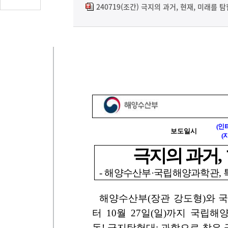
글
240719(조간) 극지의 과거, 현재, 미래를 
수
(클
릭
시
댓
글
로
이
동)