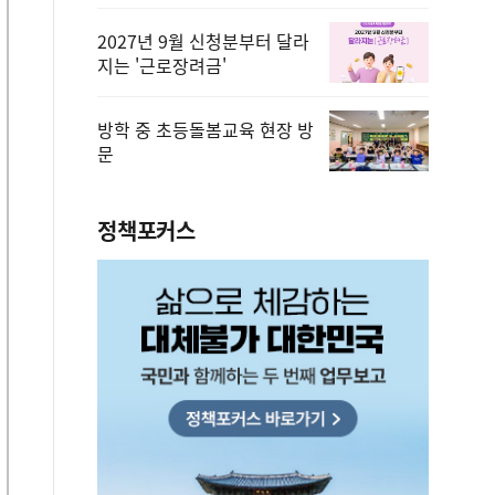
2027년 9월 신청분부터 달라
지는 '근로장려금'
방학 중 초등돌봄교육 현장 방
문
정책포커스