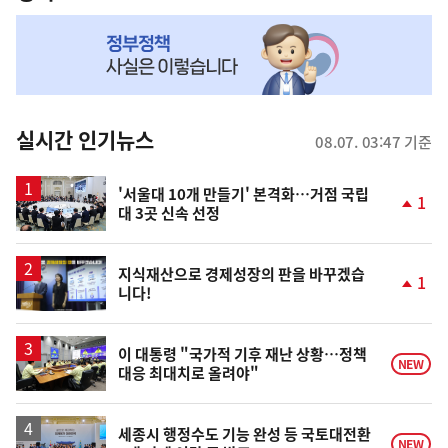
NOW,
MY
맞
춤
뉴
실시간 인기뉴스
08.07. 03:47 기준
스
'서울대 10개 만들기' 본격화…거점 국립
1
대 3곳 신속 선정
단
계
상
승
지식재산으로 경제성장의 판을 바꾸겠습
1
니다!
단
계
상
승
이 대통령 "국가적 기후 재난 상황…정책
NEW
대응 최대치로 올려야"
세종시 행정수도 기능 완성 등 국토대전환
NEW