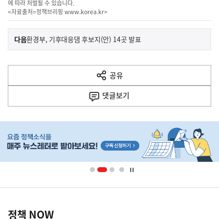
에 따라 처벌될 수 있습니다.
<자료출처=정책브리핑
www.korea.kr
>
이
기
다음
환경부, 기후대응댐 후보지(안) 14곳 발표
사
전
다
공유
열
음
기
댓글
보기
기
사
히
단
배
너
영
정
역
책
정책 NOW