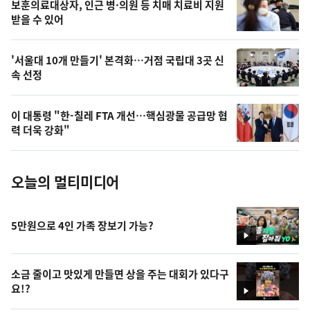
영
보훈의료대상자, 인근 병·의원 등 치매 치료비 지원
상
받을 수 있어
,
오
'서울대 10개 만들기' 본격화…거점 국립대 3곳 신
속 선정
늘
의
이 대통령 "한-칠레 FTA 개선…핵심광물 공급망 협
사
력 더욱 강화"
진
오늘의 멀티미디어
5만원으로 4인 가족 장보기 가능?
영
상
소금 줄이고 맛있게 만들면 상을 주는 대회가 있다구
요!?
영