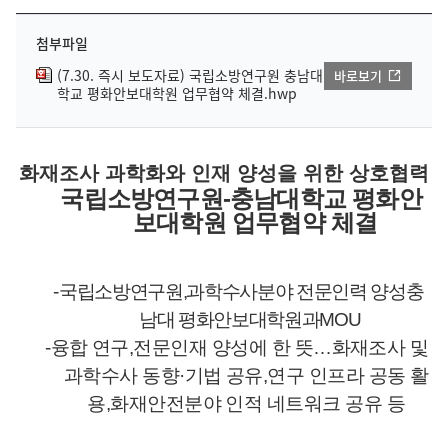
첨부파일
(7.30. 즉시 보도자료) 국립소방연구원 충남대
바로보기
학교 평화안보대학원 업무협약 체결.hwp
화재조사 과학화와 인재 양성을 위한 상호협력
국립소방연구원
-
충남대학교 평화안
보대학원 업무협약 체결
-
국립소방연구원
,
과학수사분야 전문인력 양성충
남대 평화안보대학원과
MOU
-
융합 연구
,
전문인재 양성에 한 뜻
…
화재조사 및
과학수사 동향
·
기법 공유
,
연구 인프라 공동 활
용
,
화재안전분야 인적 네트워크 공유 등