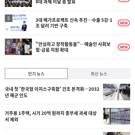
8대 과제 이달 중 발표
3대 메가프로젝트 신속 추진…수출 5강·1
NEW
조 달러 기반 구축
"안심하고 창작활동을"…예술인 사회보
NEW
험·금융 지원 확대
인
인기 뉴스
최신 뉴스
기,
인
기
최
국내 첫 '한국형 이지스구축함' 건조 본격화…2032
뉴
년 해군 인도
신,
스
오
거주용 1주택, 시가 20억 원까지 종부세 과세 대상
늘
서 제외
의