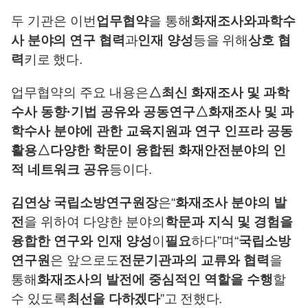
두 기관은 이번
업무협약
을 통해
화재조사와
과학수
사 분야의 연구 협력
과
인재 양성
등을 위해
상호 협
력
키로 했다
.
업무협약의 주요 내용은
△
최신 화재조사 및 과학
수사 동향
·
기법 공유와 공동연구
△
화재조사 및 과
학수사 분야에 관한 교육지원과 연구 인프라 공동
활용
△
다양한 학문이 융합된 화재안전분야의 인
적 네트워크 공유
등이다
.
김연상 국립소방연구원장
은
“
화재조사 분야의 발
전
을 위하여 다양한 분야의
학문과 지식 및 경험을
융합한 연구와 인재 양성
이
필요
하다
”
며
“
국립소방
연구원
은 앞으로도
전문기관과의 교류와 협력
을
통해
화재조사의 발전에 중심적인 역할을 수행
할
수 있도록
최선을 다하겠다
”
고 전했다
.