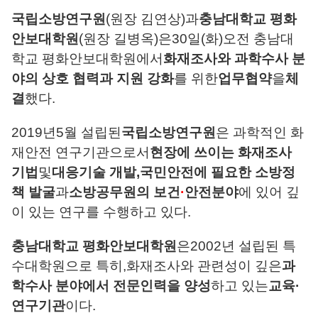
국립소방연구원
(
원장 김연상
)
과
충남대학교 평화
안보대학원
(
원장 길병옥
)
은
30
일
(
화
)
오전 충남대
학교 평화안보대학원에서
화재조사와 과학수사 분
야의 상호 협력과 지원 강화
를 위한
업무협약
을
체
결
했다
.
2019
년
5
월 설립된
국립소방연구원
은 과학적인 화
재안전 연구기관으로서
현장에 쓰이는 화재조사
기법
및
대응기술 개발
,
국민안전에 필요한 소방정
책 발굴
과
소방공무원의 보건
·
안전분야
에 있어 깊
이 있는 연구를 수행하고 있다
.
충남대학교 평화안보대학원
은
2002
년 설립된 특
수대학원으로 특히
,
화재조사와 관련성이 깊은
과
학수사 분야에서 전문인력을 양성
하고 있는
교육
·
연구기관
이다
.