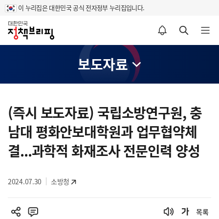
이 누리집은 대한민국 공식 전자정부 누리집입니다.
홈
알림설정 바로가기
검색 바로가기
메뉴 열기
보도자료
콘
텐
(즉시 보도자료) 국립소방연구원, 충
츠
남대 평화안보대학원과 업무협약체
영
역
결...과학적 화재조사 전문인력 양성
2024.07.30
소방청
목록