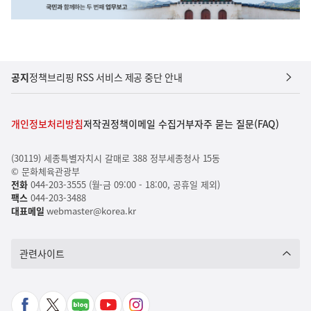
공지
정책브리핑 RSS 서비스 제공 중단 안내
개인정보처리방침
저작권정책
이메일 수집거부
자주 묻는 질문(FAQ)
(30119) 세종특별자치시 갈매로 388 정부세종청사 15동
© 문화체육관광부
전화
044-203-3555 (월-금 09:00 - 18:00, 공휴일 제외)
팩스
044-203-3488
대표메일
webmaster@korea.kr
관련사이트
페
X
네
유
인