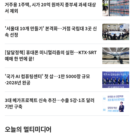
기
최
거주용 1주택, 시가 20억 원까지 종부세 과세 대상
뉴
서 제외
신,
스
오
'서울대 10개 만들기' 본격화…거점 국립대 3곳 신
늘
속 선정
의
영
[달달정책] 휴대폰 미니멀리즘의 실현…KTX·SRT
상
예매 한 번에 끝!
,
오
'국가 AI 컴퓨팅센터' 첫 삽…1만 5000장 규모
·2028년 완공
늘
의
3대 메가프로젝트 신속 추진…수출 5강·1조 달러
사
기반 구축
진
오늘의 멀티미디어