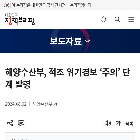
이 누리집은 대한민국 공식 전자정부 누리집입니다.
홈
알림설정 바로가기
검색 바로가기
메뉴 열기
보도자료
콘
텐
해양수산부, 적조 위기경보 ‘주의’ 단
츠
계 발령
영
역
2024.08.02
해양수산부
목록