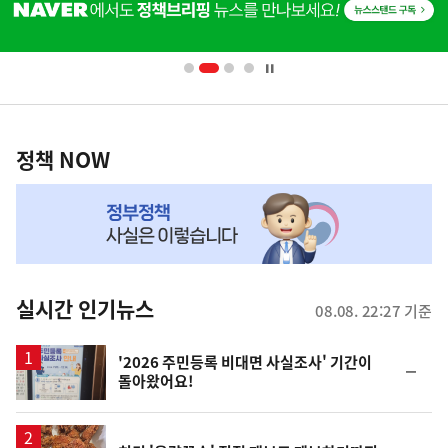
단
배
너
영
정
역
책
정책 NOW
NOW,
MY
맞
춤
뉴
실시간 인기뉴스
08.08. 22:27 기준
스
'2026 주민등록 비대면 사실조사' 기간이
순
돌아왔어요!
위
동
일