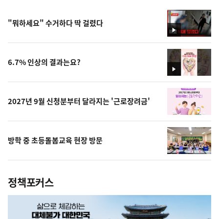
"뭐하세요" 수거하다 딱 걸렸다
영
상
6.7% 인상의 결과는요?
영
상
2027년 9월 신청분부터 달라지는 '근로장려금'
방학 중 초등돌봄교육 현장 방문
정책포커스