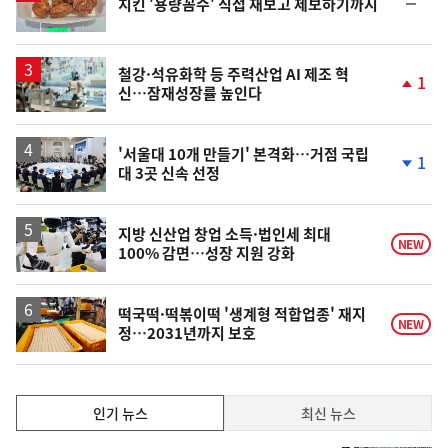
순
치킨 '용량꼼수' 직접 재보고 제보하기까지
위
동
일
철강·석유화학 등 주력산업 AI 제조 혁
1
신…잠재성장률 높인다
단
계
상
승
'서울대 10개 만들기' 본격화…거점 국립
1
대 3곳 신속 선정
단
계
하
락
지방 신산업 창업 소득·법인세 최대
NEW
100% 감면…성장 지원 강화
떡국떡·떡볶이떡 '생계형 적합업종' 재지
NEW
정…2031년까지 보호
인
인기 뉴스
최신 뉴스
기,
인