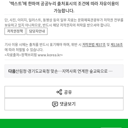
'텍스트'에 한하여 공공누리 출처표시의 조건에 따라 자유이용이
가능합니다.
단, 사진, 이미지, 일러스트, 동영상 등의 일부 자료는 문화체육관광부가 저작권 전부를
보유하고 있지 아니하므로, 반드시 해당 저작권자의 허락을 받으셔야 합니다.
저작권정책
담당자안내
기사 이용 시에는 출처를 반드시 표기해야 하며, 위반 시
저작권법 제37조
및
제138조
에 따라 처벌될 수 있습니다.
<자료출처=정책브리핑
www.korea.kr
>
이
기
다음
산림청-경기도교육청 맞손…지역사회 연계한 숲교육으로 미래인재 양성
사
전
다
공유
열
음
기
댓글
보기
기
사
히