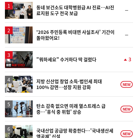
스
동네 보건소도 대학병원급 AI 진료…AI진
순
료지원 도구 전국 보급
위
동
일
'2026 주민등록 비대면 사실조사' 기간이
순
돌아왔어요!
위
동
일
영
3
"뭐하세요" 수거하다 딱 걸렸다
상
단
계
상
승
지방 신산업 창업 소득·법인세 최대
NEW
100% 감면…성장 지원 강화
탄소 감축 없으면 미래 열스트레스 급
NEW
증…'휴식 중 위험' 상승
국내산업 공급망 확충한다…'국내생산세
NEW
액공제' 신설