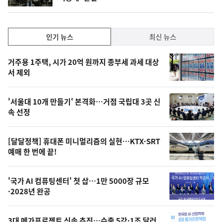
인
인기 뉴스
최신 뉴스
기,
인
기
최
거주용 1주택, 시가 20억 원까지 종부세 과세 대상
뉴
서 제외
신,
스
오
'서울대 10개 만들기' 본격화…거점 국립대 3곳 신
늘
속 선정
의
영
[달달정책] 휴대폰 미니멀리즘의 실현…KTX·SRT
상
예매 한 번에 끝!
,
오
'국가 AI 컴퓨팅센터' 첫 삽…1만 5000장 규모
·2028년 완공
늘
의
3대 메가프로젝트 신속 추진…수출 5강·1조 달러