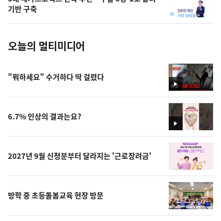
사
기반 구축
진
오늘의 멀티미디어
"뭐하세요" 수거하다 딱 걸렸다
영
상
6.7% 인상의 결과는요?
영
상
2027년 9월 신청분부터 달라지는 '근로장려금'
방학 중 초등돌봄교육 현장 방문