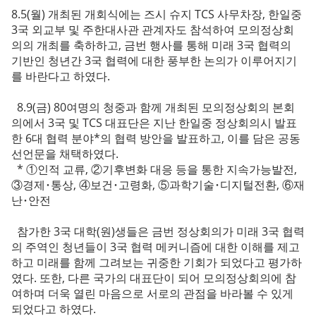
8.5(월) 개최된 개회식에는 즈시 슈지 TCS 사무차장, 한일중
3국 외교부 및 주한대사관 관계자도 참석하여 모의정상회
의의 개최를 축하하고, 금번 행사를 통해 미래 3국 협력의
기반인 청년간 3국 협력에 대한 풍부한 논의가 이루어지기
를 바란다고 하였다.
8.9(금) 80여명의 청중과 함께 개최된 모의정상회의 본회
의에서 3국 및 TCS 대표단은 지난 한일중 정상회의시 발표
한 6대 협력 분야*의 협력 방안을 발표하고, 이를 담은 공동
선언문을 채택하였다.
* ①인적 교류, ②기후변화 대응 등을 통한 지속가능발전,
③경제･통상, ④보건･고령화, ⑤과학기술･디지털전환, ⑥재
난･안전
참가한 3국 대학(원)생들은 금번 정상회의가 미래 3국 협력
의 주역인 청년들이 3국 협력 메커니즘에 대한 이해를 제고
하고 미래를 함께 그려보는 귀중한 기회가 되었다고 평가하
였다. 또한, 다른 국가의 대표단이 되어 모의정상회의에 참
여하며 더욱 열린 마음으로 서로의 관점을 바라볼 수 있게
되었다고 하였다.