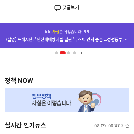
기
댓글
보기
기
사
히
단
(설명) 프레시안, "인신매매방지법 걸린 '우즈벡 인력 송출'...성평등부,노동·법무부에 개선 요청" 관련
배
너
영
정
역
책
정책 NOW
NOW,
MY
맞
춤
뉴
실시간 인기뉴스
08.09. 06:47 기준