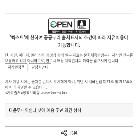
'텍스트'에 한하여 공공누리 출처표시의 조건에 따라 자유이용이
가능합니다.
단, 사진, 이미지, 일러스트, 동영상 등의 일부 자료는 문화체육관광부가 저작권 전부를
보유하고 있지 아니하므로, 반드시 해당 저작권자의 허락을 받으셔야 합니다.
저작권정책
담당자안내
기사 이용 시에는 출처를 반드시 표기해야 하며, 위반 시
저작권법 제37조
및
제138조
에 따라 처벌될 수 있습니다.
<자료출처=정책브리핑
www.korea.kr
>
이
기
다음
무더위쉼터 찾아 이용 주민 의견 청취
사
전
다
공유
열
음