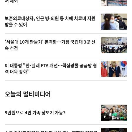
서 제외
의
영
보훈의료대상자, 인근 병·의원 등 치매 치료비 지원
상
받을 수 있어
,
오
'서울대 10개 만들기' 본격화…거점 국립대 3곳 신
속 선정
늘
의
이 대통령 "한-칠레 FTA 개선…핵심광물 공급망 협
사
력 더욱 강화"
진
오늘의 멀티미디어
5만원으로 4인 가족 장보기 가능?
영
상