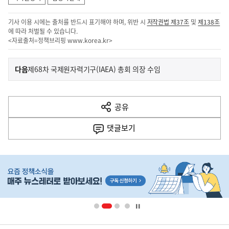
기사 이용 시에는 출처를 반드시 표기해야 하며, 위반 시
저작권법 제37조
및
제138조
에 따라 처벌될 수 있습니다.
<자료출처=정책브리핑
www.korea.kr
>
이
기
다음
제68차 국제원자력기구(IAEA) 총회 의장 수임
사
전
다
공유
열
음
기
댓글
보기
기
사
히
단
배
너
영