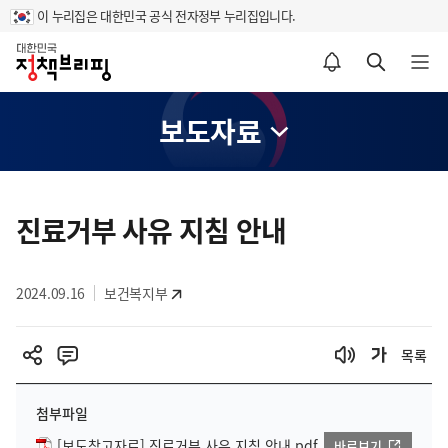
이 누리집은 대한민국 공식 전자정부 누리집입니다.
홈
알림설정 바로가기
검색 바로가기
메뉴 열기
보도자료
콘
텐
진료거부 사유 지침 안내
츠
영
2024.09.16
보건복지부
역
목록
첨부파일
[보도참고자료] 진료거부 사유 지침 안내.pdf
바로보기