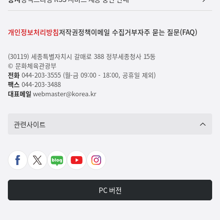
개인정보처리방침
저작권정책
이메일 수집거부
자주 묻는 질문(FAQ)
(30119) 세종특별자치시 갈매로 388 정부세종청사 15동
© 문화체육관광부
전화
044-203-3555 (월-금 09:00 - 18:00, 공휴일 제외)
팩스
044-203-3488
대표메일
webmaster@korea.kr
관련사이트
페
X
네
유
인
이
바
이
튜
스
스
로
버
브
타
PC 버전
북
가
포
바
그
바
기
스
로
램
로
트
가
바