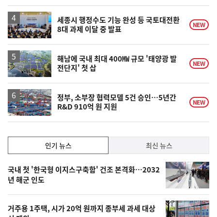
세종시 행정수도 기능 완성 등 국토대전환
NEW
8대 과제 이달 중 발표
해남에 국내 최대 400㎿ 규모 '태양광 발
NEW
전단지' 첫 삽
정부, 소부장 협력모델 5건 승인…5년간
NEW
R&D 910억 원 지원
인
인기 뉴스
최신 뉴스
기,
인
기
최
국내 첫 '한국형 이지스구축함' 건조 본격화…2032
뉴
년 해군 인도
신,
스
오
거주용 1주택, 시가 20억 원까지 종부세 과세 대상
늘