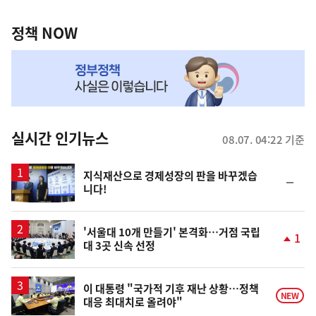
정
역
책
정책 NOW
NOW,
MY
맞
춤
뉴
실시간 인기뉴스
08.07. 04:22 기준
스
지식재산으로 경제성장의 판을 바꾸겠습
순
니다!
위
동
일
'서울대 10개 만들기' 본격화…거점 국립
1
대 3곳 신속 선정
단
계
상
승
이 대통령 "국가적 기후 재난 상황…정책
NEW
대응 최대치로 올려야"