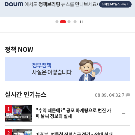
단
배
너
영
정
역
책
정책 NOW
NOW,
MY
맞
춤
뉴
실시간 인기뉴스
08.09. 04:32 기준
스
영
"수익 때문에?" 공포 마케팅으로 번진 가
순
짜 날씨 정보의 실체
상
위
동
일
기후부, 여름철 전력수급 점검…역대 최대