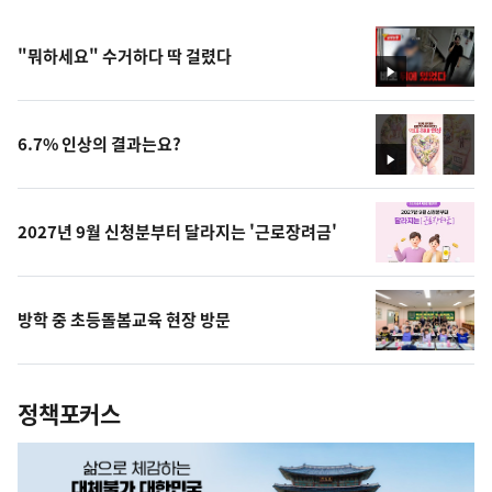
"뭐하세요" 수거하다 딱 걸렸다
영
상
6.7% 인상의 결과는요?
영
상
2027년 9월 신청분부터 달라지는 '근로장려금'
방학 중 초등돌봄교육 현장 방문
정책포커스