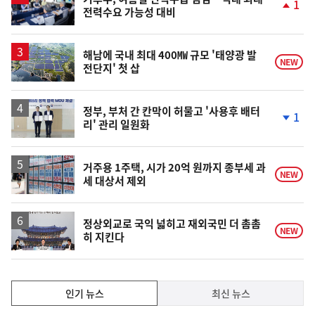
1
전력수요 가능성 대비
단
계
상
승
해남에 국내 최대 400㎿ 규모 '태양광 발
NEW
전단지' 첫 삽
정부, 부처 간 칸막이 허물고 '사용후 배터
1
리' 관리 일원화
단
계
하
락
거주용 1주택, 시가 20억 원까지 종부세 과
NEW
세 대상서 제외
정상외교로 국익 넓히고 재외국민 더 촘촘
NEW
히 지킨다
인
인기 뉴스
최신 뉴스
기,
인