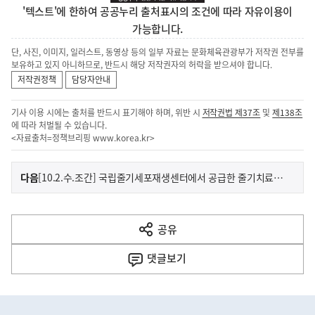
'텍스트'에 한하여 공공누리 출처표시의 조건에 따라 자유이용이
가능합니다.
단, 사진, 이미지, 일러스트, 동영상 등의 일부 자료는 문화체육관광부가 저작권 전부를
보유하고 있지 아니하므로, 반드시 해당 저작권자의 허락을 받으셔야 합니다.
저작권정책
담당자안내
기사 이용 시에는 출처를 반드시 표기해야 하며, 위반 시
저작권법 제37조
및
제138조
에 따라 처벌될 수 있습니다.
<자료출처=정책브리핑
www.korea.kr
>
이
기
다음
[10.2.수.조간] 국립줄기세포재생센터에서 공급한 줄기치료제, 처음으로 임상시험 승인
사
전
다
공유
열
음
기
댓글
보기
기
사
히