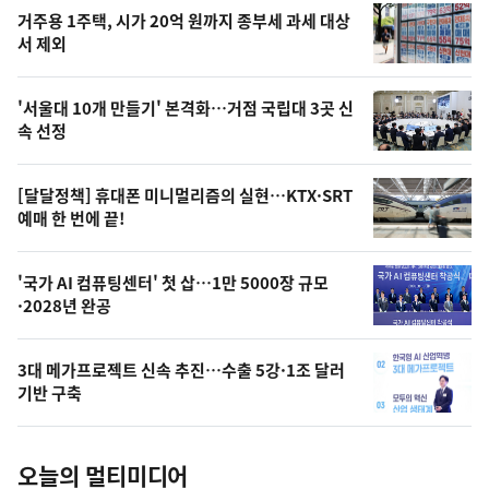
기
최
거주용 1주택, 시가 20억 원까지 종부세 과세 대상
뉴
서 제외
신,
스
오
'서울대 10개 만들기' 본격화…거점 국립대 3곳 신
늘
속 선정
의
영
[달달정책] 휴대폰 미니멀리즘의 실현…KTX·SRT
상
예매 한 번에 끝!
,
오
'국가 AI 컴퓨팅센터' 첫 삽…1만 5000장 규모
·2028년 완공
늘
의
3대 메가프로젝트 신속 추진…수출 5강·1조 달러
사
기반 구축
진
오늘의 멀티미디어