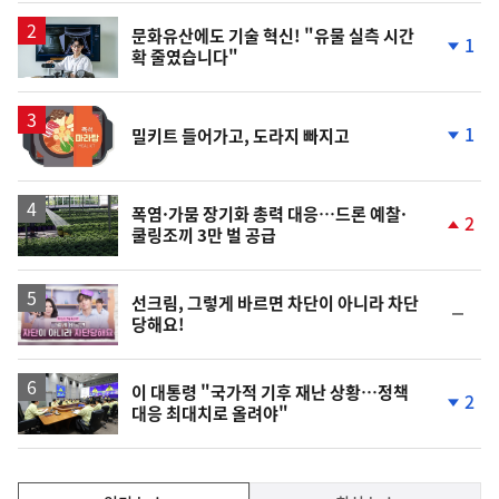
상
승
문화유산에도 기술 혁신! "유물 실측 시간
1
확 줄였습니다"
단
계
하
락
1
밀키트 들어가고, 도라지 빠지고
단
계
하
락
폭염·가뭄 장기화 총력 대응…드론 예찰·
2
쿨링조끼 3만 벌 공급
단
계
상
승
영
선크림, 그렇게 바르면 차단이 아니라 차단
순
당해요!
상
위
동
일
이 대통령 "국가적 기후 재난 상황…정책
2
대응 최대치로 올려야"
단
계
하
락
인