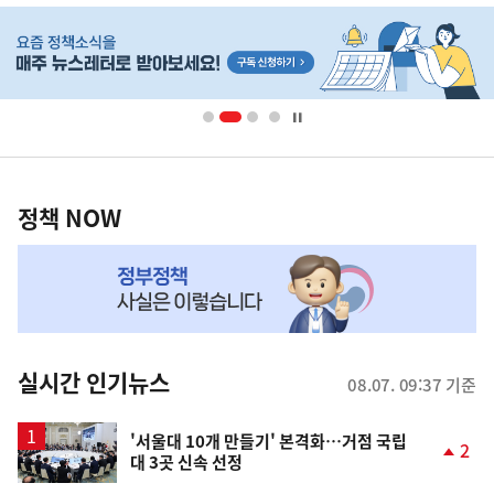
히
단
배
너
영
정
역
책
정책 NOW
NOW,
MY
맞
춤
뉴
실시간 인기뉴스
08.07. 09:37 기준
스
'서울대 10개 만들기' 본격화…거점 국립
2
대 3곳 신속 선정
단
계