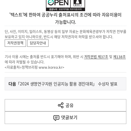
'텍스트'에 한하여 공공누리 출처표시의 조건에 따라 자유이용이
가능합니다.
단, 사진, 이미지, 일러스트, 동영상 등의 일부 자료는 문화체육관광부가 저작권 전부를
보유하고 있지 아니하므로, 반드시 해당 저작권자의 허락을 받으셔야 합니다.
저작권정책
담당자안내
기사 이용 시에는 출처를 반드시 표기해야 하며, 위반 시
저작권법 제37조
및
제138조
에 따라 처벌될 수 있습니다.
<자료출처=정책브리핑
www.korea.kr
>
이
기
다음
「2024 생명연구자원 인공지능 활용 경진대회」 수상자 발표
사
전
다
공유
열
음
기
댓글
보기
기
사