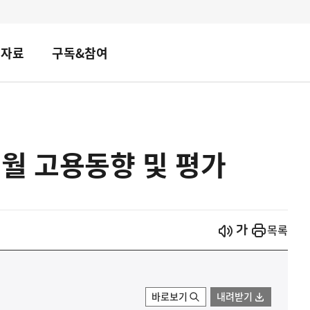
책자료
구독&참여
10월 고용동향 및 평가
시작
열기
목록
바로보기
내려받기