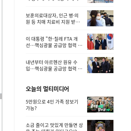
보훈의료대상자, 인근 병·의
원 등 치매 치료비 지원 받을
수 있어
이 대통령 "한-칠레 FTA 개
선…핵심광물 공급망 협력 더
욱 강화"
내년부터 아르헨산 원유 수
입…핵심광물 공급망 협력 체
계 마련
오늘의 멀티미디어
5만원으로 4인 가족 장보기
가능?
소금 줄이고 맛있게 만들면 상