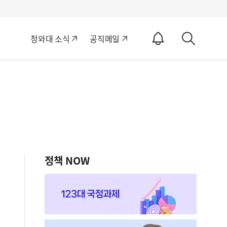
알
청와대 소식
공직메일
림
상
ON
세
검
색
정책 NOW