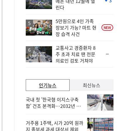
3
메논 내년 12월에 열
단
린다
계
하
락
5만원으로 4인 가족
장보기 가능? 마트 현
NEW
장 습격 사건
교통사고 경증환자 8
순
주 초과 치료 땐 전문
위
의료인 검토 거쳐야
동
일
인기뉴스
최신뉴스
국내 첫 '한국형 이지스구축
함' 건조 본격화…2032년 해
군 인도
거주용 1주택, 시가 20억 원까
지 종부세 과세 대상서 제외