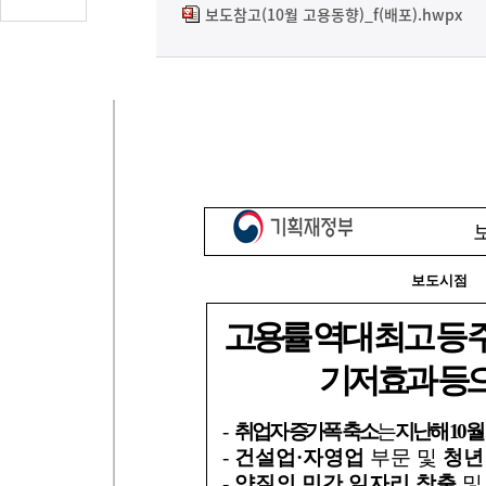
글
보도참고(10월 고용동향)_f(배포).hwpx
수
(클
릭
시
댓
글
로
이
동)