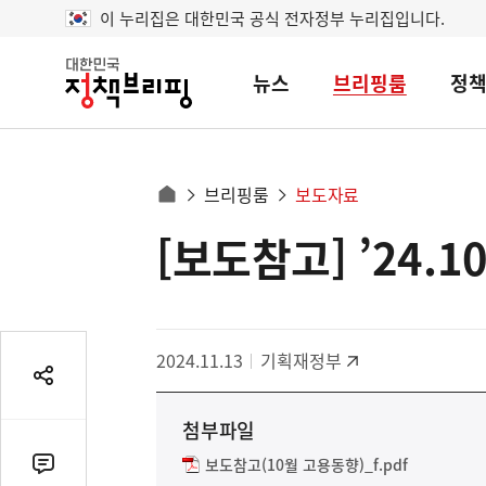
이 누리집은 대한민국 공식 전자정부 누리집입니다.
뉴스
브리핑룸
정
대
한
민
국
정
사
브리핑룸
보도자료
책
홈
브
이
으
[보도참고] ’24.
콘
리
트
로
핑
텐
이
츠
동
영
경
2024.11.13
기획재정부
역
로
공
유
첨부파일
열
기
보도참고(10월 고용동향)_f.pdf
댓