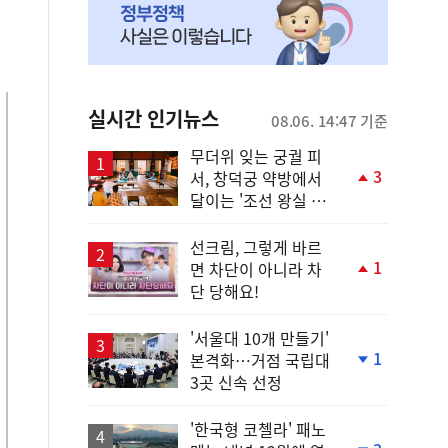
실시간 인기뉴스
08.06. 14:47 기준
무더위 잊는 궁궐 피
3
서, 창덕궁 약방에서
단
달이는 '조선 왕실 보
계
양 비법'
상
승
선크림, 그렇게 바르
1
면 차단이 아니라 차
단
단 당해요!
계
상
승
'서울대 10개 만들기'
1
본격화…거점 국립대
단
3곳 신속 선정
계
하
락
'한국형 코첼라' 패노