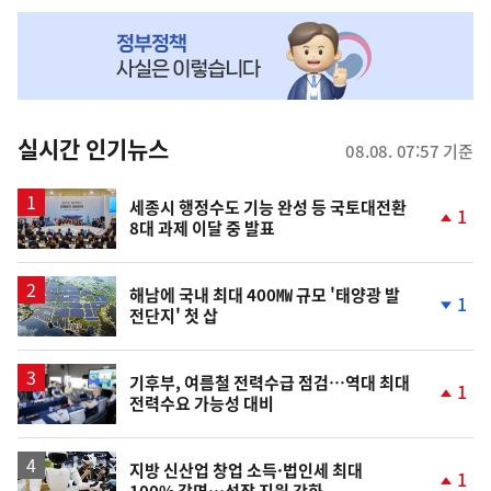
NOW,
MY
맞
춤
뉴
실시간 인기뉴스
08.08. 07:57 기준
스
세종시 행정수도 기능 완성 등 국토대전환
1
8대 과제 이달 중 발표
단
계
상
승
해남에 국내 최대 400㎿ 규모 '태양광 발
1
전단지' 첫 삽
단
계
하
락
기후부, 여름철 전력수급 점검…역대 최대
1
전력수요 가능성 대비
단
계
상
승
지방 신산업 창업 소득·법인세 최대
1