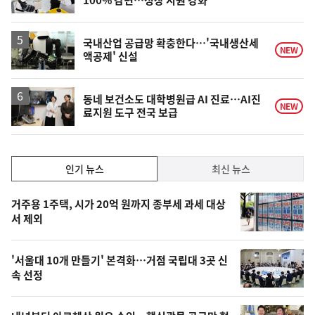
100% 감면…성장 지원 강화
단
계
상
승
국내산업 공급망 확충한다…'국내생산세
NEW
액공제' 신설
동네 보건소도 대학병원급 AI 진료…AI진
NEW
료지원 도구 전국 보급
인
인기 뉴스
최신 뉴스
기,
인
기
최
거주용 1주택, 시가 20억 원까지 종부세 과세 대상
뉴
서 제외
신,
스
오
'서울대 10개 만들기' 본격화…거점 국립대 3곳 신
늘
속 선정
의
영