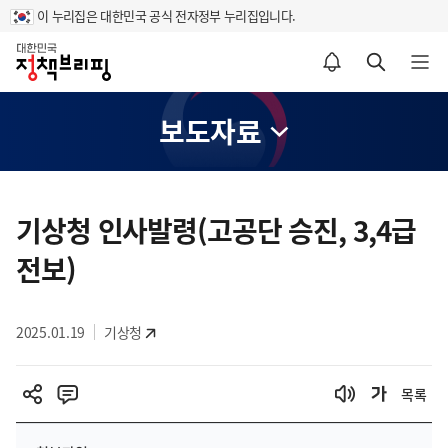
이 누리집은 대한민국 공식 전자정부 누리집입니다.
홈
알림설정 바로가기
검색 바로가기
메뉴 열기
보도자료
콘
텐
기상청 인사발령(고공단 승진, 3,4급
츠
전보)
영
역
2025.01.19
기상청
목록