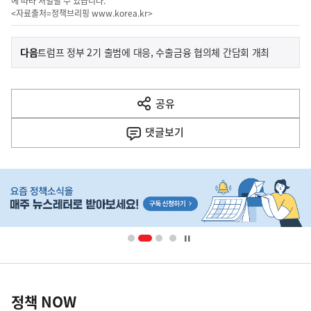
에 따라 처벌될 수 있습니다.
<자료출처=정책브리핑
www.korea.kr
>
이
기
다음
트럼프 정부 2기 출범에 대응, 수출금융 협의체 간담회 개최
사
전
다
공유
열
음
기
댓글
보기
기
사
히
단
배
너
영
정
역
책
정책 NOW