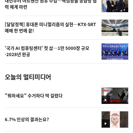
내년부터 아르헨산 원유 수입…핵심광물 공급망 협
상
력 체계 마련
,
오
[달달정책] 휴대폰 미니멀리즘의 실현…KTX·SRT
예매 한 번에 끝!
늘
의
'국가 AI 컴퓨팅센터' 첫 삽…1만 5000장 규모
사
·2028년 완공
진
오늘의 멀티미디어
"뭐하세요" 수거하다 딱 걸렸다
영
상
6.7% 인상의 결과는요?
영
상