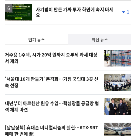
사기범이 만든 가짜 투자 화면에 속지 마세
1
요
단
계
하
락
인
인기 뉴스
최신 뉴스
기,
인
기
최
거주용 1주택, 시가 20억 원까지 종부세 과세 대상
뉴
서 제외
신,
스
오
'서울대 10개 만들기' 본격화…거점 국립대 3곳 신
늘
속 선정
의
영
내년부터 아르헨산 원유 수입…핵심광물 공급망 협
상
력 체계 마련
,
오
[달달정책] 휴대폰 미니멀리즘의 실현…KTX·SRT
예매 한 번에 끝!