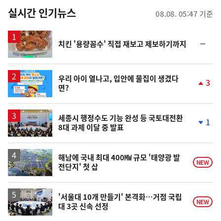
뉴
실시간 인기뉴스
08.08. 05:47 기준
스
순
치킨 '용량꼼수' 직접 재보고 제보하기까지
위
동
일
우리 아이 열나고, 입안에 물집이 생겼다
3
면?
단
계
상
승
세종시 행정수도 기능 완성 등 국토대전환
1
8대 과제 이달 중 발표
단
계
하
락
해남에 국내 최대 400㎿ 규모 '태양광 발
NEW
전단지' 첫 삽
'서울대 10개 만들기' 본격화…거점 국립
NEW
대 3곳 신속 선정