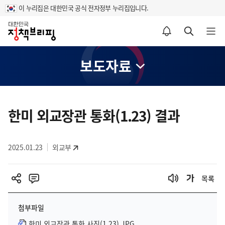
이 누리집은 대한민국 공식 전자정부 누리집입니다.
홈
알림설정 바로가기
검색 바로가기
메뉴 열기
보도자료
콘
텐
한미 외교장관 통화(1.23) 결과
츠
영
2025.01.23
외교부
역
목록
첨부파일
한미 외교장관 통화 사진(1.23).JPG