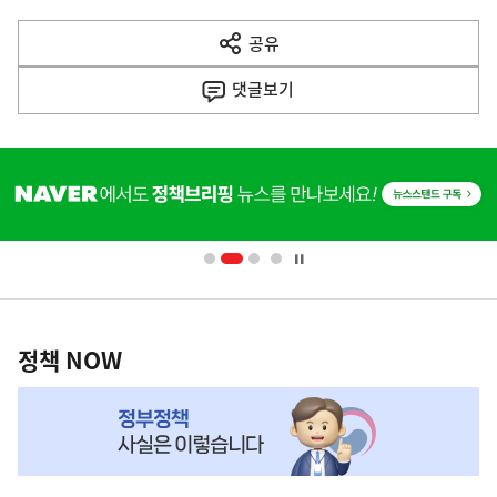
다
공유
열
음
기
댓글
보기
기
사
히
단
배
너
영
정
역
책
정책 NOW
NOW,
MY
맞
춤