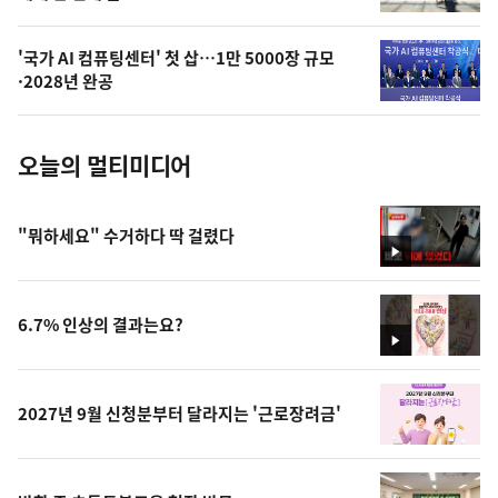
늘
의
'국가 AI 컴퓨팅센터' 첫 삽…1만 5000장 규모
사
·2028년 완공
진
오늘의 멀티미디어
"뭐하세요" 수거하다 딱 걸렸다
영
상
6.7% 인상의 결과는요?
영
상
2027년 9월 신청분부터 달라지는 '근로장려금'