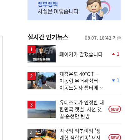
실시간 인기뉴스
08.07. 18:42 기준
1
페이커가 말했습니다
단
계
상
체감온도 40°C↑…
승
1
이동형 무더위쉼터·
단
이동노동자 쉼터에서
계
안전한 휴식
하
락
유네스코가 인정한 대
한민국 갯벌, 서천 갯
NEW
벌·순천만 탐방
떡국떡·떡볶이떡 '생
계형 적합업종' 재지
NEW