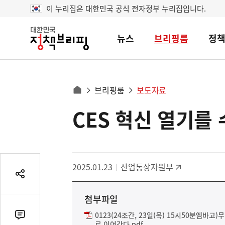
이 누리집은 대한민국 공식 전자정부 누리집입니다.
뉴스
브리핑룸
정
대
한
민
국
정
사
브리핑룸
보도자료
책
홈
브
이
으
CES 혁신 열기를
콘
리
트
로
핑
텐
이
츠
동
영
경
2025.01.23
산업통상자원부
역
로
공
유
첨부파일
열
기
0123(24조간, 23일(목) 15시50분엠바고
댓
로 이어간다.pdf