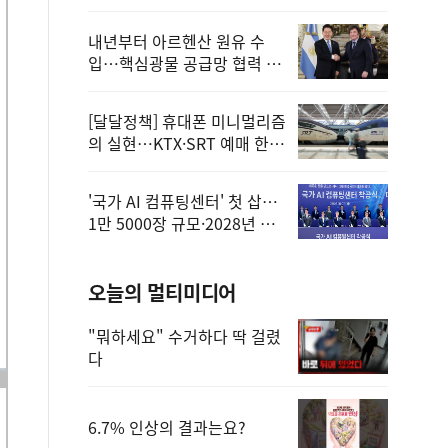
정
내년부터 아르헨산 원유 수
입…핵심광물 공급망 협력 체
계 마련
[달달정책] 휴대폰 미니멀리즘
의 실현…KTX·SRT 예매 한
번에 끝!
'국가 AI 컴퓨팅센터' 첫 삽…
1만 5000장 규모·2028년 완
공
오늘의 멀티미디어
"뭐하세요" 수거하다 딱 걸렸
다
6.7% 인상의 결과는요?