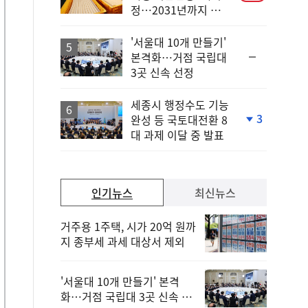
정…2031년까지 보
호
'서울대 10개 만들기'
순
본격화…거점 국립대
위
3곳 신속 선정
동
일
세종시 행정수도 기능
3
완성 등 국토대전환 8
단
대 과제 이달 중 발표
계
하
락
인기뉴스
최신뉴스
거주용 1주택, 시가 20억 원까
지 종부세 과세 대상서 제외
'서울대 10개 만들기' 본격
화…거점 국립대 3곳 신속 선