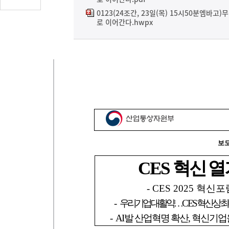
글
0123(24조간, 23일(목) 15시50분엠바고
수
로 이어간다.hwpx
(클
릭
시
댓
글
로
이
동)