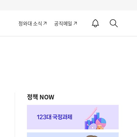
알
청와대 소식
공직메일
림
상
ON
세
검
색
정책 NOW