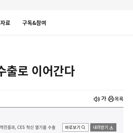
책자료
구독&참여
 수출로 이어간다
시작
열기
목록
)무역진흥과, CES 혁신 열기를 수출
바로보기
내려받기